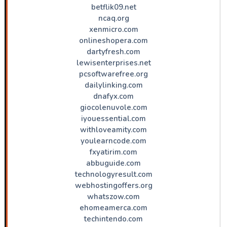
betflik09.net
ncaq.org
xenmicro.com
onlineshopera.com
dartyfresh.com
lewisenterprises.net
pcsoftwarefree.org
dailylinking.com
dnafyx.com
giocolenuvole.com
iyouessential.com
withloveamity.com
youlearncode.com
fxyatirim.com
abbuguide.com
technologyresult.com
webhostingoffers.org
whatszow.com
ehomeamerca.com
techintendo.com