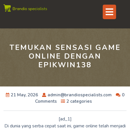
Skip
Op
to
content
But
TEMUKAN SENSASI GAME
ONLINE DENGAN
EPIKWIN138
21 May, 2026
admin@brandiospecialists.com
0
Comments
2 categories
[ad_1]
Di dunia yang serba cepat saat ini, game online telah menjadi