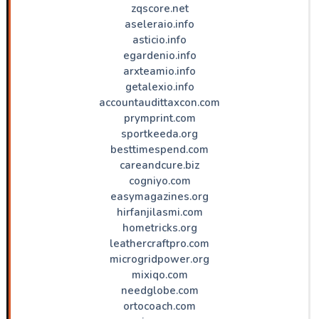
zqscore.net
aseleraio.info
asticio.info
egardenio.info
arxteamio.info
getalexio.info
accountaudittaxcon.com
prymprint.com
sportkeeda.org
besttimespend.com
careandcure.biz
cogniyo.com
easymagazines.org
hirfanjilasmi.com
hometricks.org
leathercraftpro.com
microgridpower.org
mixiqo.com
needglobe.com
ortocoach.com