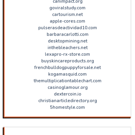
canimpact.org
goviralstudy.com
cartourism.net
apple-cores.com
pulserasdeactividad10.com
barbaracarlotti.com
desktopmining.net
inthebleachers.net
lexapro-rx-store.com
buyskincareproducts.org
frenchbulldogpuppyforsale.net
kogamasquid.com
themultiplicationtablechart.com
casinoglamour.org
dextercoin.io
christianarticledirectory.org
5homestyle.com