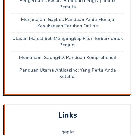
Pengertian Dewi4D: Panduan Lengkap untuk
Pemula
Menjelajahi Gajibet: Panduan Anda Menuju
Kesuksesan Taruhan Online
Ulasan Majestibet: Mengungkap Fitur Terbaik untuk
Penjudi
Memahami Saung4D: Panduan Komprehensif
Panduan Utama Ahlicasino: Yang Perlu Anda
Ketahui
Links
gaple