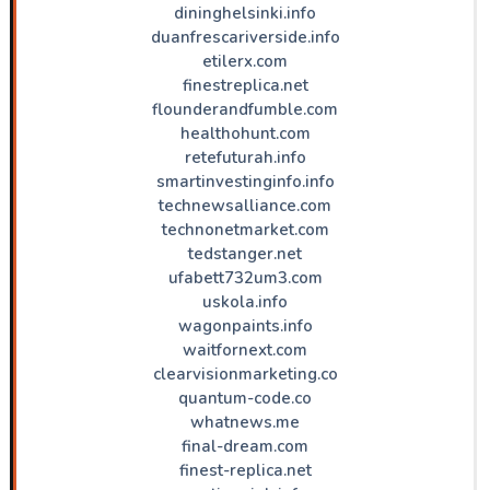
dininghelsinki.info
duanfrescariverside.info
etilerx.com
finestreplica.net
flounderandfumble.com
healthohunt.com
retefuturah.info
smartinvestinginfo.info
technewsalliance.com
technonetmarket.com
tedstanger.net
ufabett732um3.com
uskola.info
wagonpaints.info
waitfornext.com
clearvisionmarketing.co
quantum-code.co
whatnews.me
final-dream.com
finest-replica.net