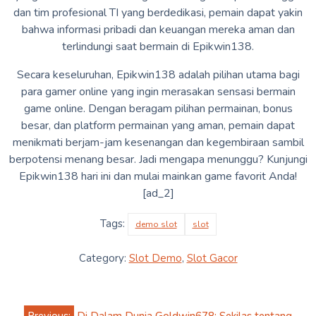
dan tim profesional TI yang berdedikasi, pemain dapat yakin
bahwa informasi pribadi dan keuangan mereka aman dan
terlindungi saat bermain di Epikwin138.
Secara keseluruhan, Epikwin138 adalah pilihan utama bagi
para gamer online yang ingin merasakan sensasi bermain
game online. Dengan beragam pilihan permainan, bonus
besar, dan platform permainan yang aman, pemain dapat
menikmati berjam-jam kesenangan dan kegembiraan sambil
berpotensi menang besar. Jadi mengapa menunggu? Kunjungi
Epikwin138 hari ini dan mulai mainkan game favorit Anda!
[ad_2]
Tags:
demo slot
slot
Category:
Slot Demo
,
Slot Gacor
Post
Previous:
Di Dalam Dunia Goldwin678: Sekilas tentang