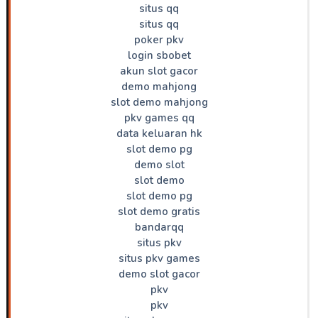
situs qq
situs qq
poker pkv
login sbobet
akun slot gacor
demo mahjong
slot demo mahjong
pkv games qq
data keluaran hk
slot demo pg
demo slot
slot demo
slot demo pg
slot demo gratis
bandarqq
situs pkv
situs pkv games
demo slot gacor
pkv
pkv