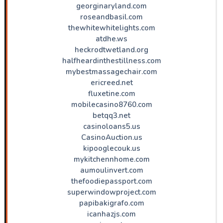
georginaryland.com
roseandbasil.com
thewhitewhitelights.com
atdhe.ws
heckrodtwetland.org
halfheardinthestillness.com
mybestmassagechair.com
ericreed.net
fluxetine.com
mobilecasino8760.com
betqq3.net
casinoloans5.us
CasinoAuction.us
kipooglecouk.us
mykitchennhome.com
aumoulinvert.com
thefoodiepassport.com
superwindowproject.com
papibakigrafo.com
icanhazjs.com