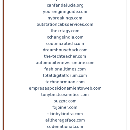
canfandalucia.org
yourengineguide.com
nybreakings.com
outstationcabsservices.com
thekrtagy.com
xchangeindia.com
coolmicrotech.com
dreamhousehack.com
the-techteacher.com
automobilenews-online.com
fashionalltimes.com
totaldigitalforum.com
technoarmaan.com
empresasposicionamientoweb.com
tonybestcosmetics.com
buzznc.com
fxjoiner.com
skinbykindra.com
alltherageface.com
codenational.com