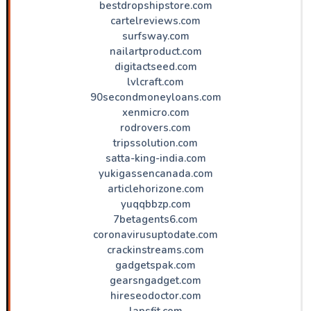
bestdropshipstore.com
cartelreviews.com
surfsway.com
nailartproduct.com
digitactseed.com
lvlcraft.com
90secondmoneyloans.com
xenmicro.com
rodrovers.com
tripssolution.com
satta-king-india.com
yukigassencanada.com
articlehorizone.com
yuqqbbzp.com
7betagents6.com
coronavirusuptodate.com
crackinstreams.com
gadgetspak.com
gearsngadget.com
hireseodoctor.com
lapsfit.com