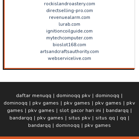
rockislandroastery.com
directselling-pro.com
revenuealarm.com
lurab.com
ignitioncoilguide.com
mytechcomputer.com
bioslot168.com
artsandcraftsauthority.com
webservicelive.com
daftar menuqq
|
dominoqq pkv
|
dominoqq
|
dominoqq
|
pkv games
|
pkv games
|
pkv games
|
pkv
games
|
pkv games
|
slot gacor hari ini
|
bandarqq
|
bandarqq
|
pkv games
|
situs pkv
|
situs qq
|
qq
|
bandarqq
|
dominoqq
|
pkv games