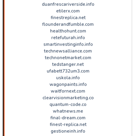
duanfrescariverside.info
etilerx.com
finestreplica.net
flounderandfumble.com
healthohunt.com
retefuturah.info
smartinvestinginfo.info
technewsalliance.com
technonetmarket.com
tedstanger.net
ufabett732um3.com
uskola.info
wagonpaints.info
waitfornext.com
clearvisionmarketing.co
quantum-code.co
whatnews.me
final-dream.com
finest-replica.net
gestioneinh.info