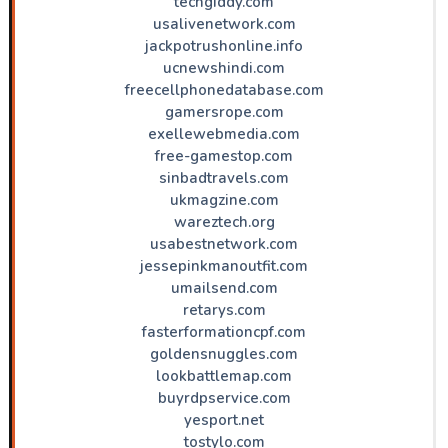
techgiddy.com
usalivenetwork.com
jackpotrushonline.info
ucnewshindi.com
freecellphonedatabase.com
gamersrope.com
exellewebmedia.com
free-gamestop.com
sinbadtravels.com
ukmagzine.com
wareztech.org
usabestnetwork.com
jessepinkmanoutfit.com
umailsend.com
retarys.com
fasterformationcpf.com
goldensnuggles.com
lookbattlemap.com
buyrdpservice.com
yesport.net
tostylo.com