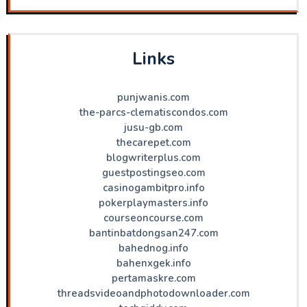
Links
punjwanis.com
the-parcs-clematiscondos.com
jusu-gb.com
thecarepet.com
blogwriterplus.com
guestpostingseo.com
casinogambitpro.info
pokerplaymasters.info
courseoncourse.com
bantinbatdongsan247.com
bahednog.info
bahenxgek.info
pertamaskre.com
threadsvideoandphotodownloader.com