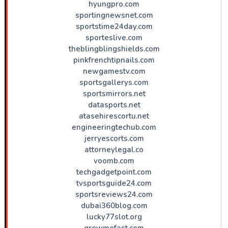
hyungpro.com
sportingnewsnet.com
sportstime24day.com
sporteslive.com
theblingblingshields.com
pinkfrenchtipnails.com
newgamestv.com
sportsgallerys.com
sportsmirrors.net
datasports.net
atasehirescortu.net
engineeringtechub.com
jerryescorts.com
attorneylegal.co
voomb.com
techgadgetpoint.com
tvsportsguide24.com
sportsreviews24.com
dubai360blog.com
lucky77slot.org
growmefast.com