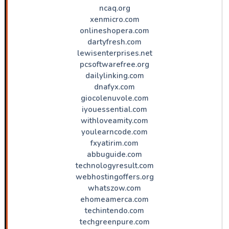
ncaq.org
xenmicro.com
onlineshopera.com
dartyfresh.com
lewisenterprises.net
pcsoftwarefree.org
dailylinking.com
dnafyx.com
giocolenuvole.com
iyouessential.com
withloveamity.com
youlearncode.com
fxyatirim.com
abbuguide.com
technologyresult.com
webhostingoffers.org
whatszow.com
ehomeamerca.com
techintendo.com
techgreenpure.com