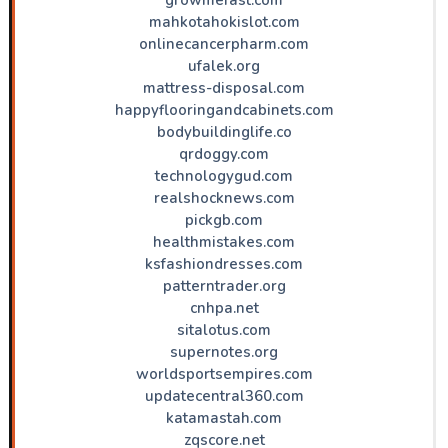
mahkotahokislot.com
onlinecancerpharm.com
ufalek.org
mattress-disposal.com
happyflooringandcabinets.com
bodybuildinglife.co
qrdoggy.com
technologygud.com
realshocknews.com
pickgb.com
healthmistakes.com
ksfashiondresses.com
patterntrader.org
cnhpa.net
sitalotus.com
supernotes.org
worldsportsempires.com
updatecentral360.com
katamastah.com
zqscore.net