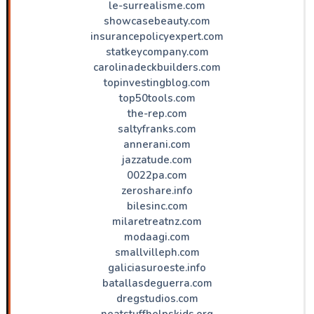
le-surrealisme.com
showcasebeauty.com
insurancepolicyexpert.com
statkeycompany.com
carolinadeckbuilders.com
topinvestingblog.com
top50tools.com
the-rep.com
saltyfranks.com
annerani.com
jazzatude.com
0022pa.com
zeroshare.info
bilesinc.com
milaretreatnz.com
modaagi.com
smallvilleph.com
galiciasuroeste.info
batallasdeguerra.com
dregstudios.com
neatstuffhelpskids.org