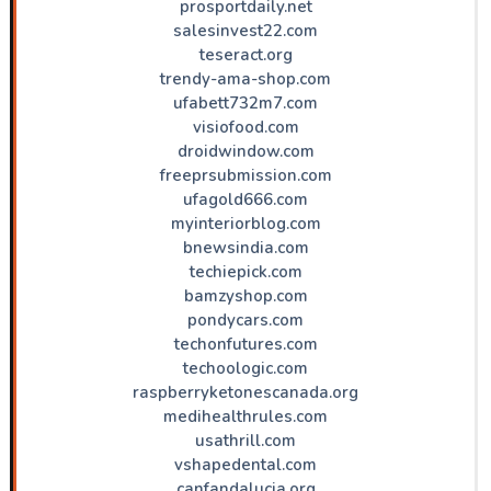
prosportdaily.net
salesinvest22.com
teseract.org
trendy-ama-shop.com
ufabett732m7.com
visiofood.com
droidwindow.com
freeprsubmission.com
ufagold666.com
myinteriorblog.com
bnewsindia.com
techiepick.com
bamzyshop.com
pondycars.com
techonfutures.com
techoologic.com
raspberryketonescanada.org
medihealthrules.com
usathrill.com
vshapedental.com
canfandalucia.org