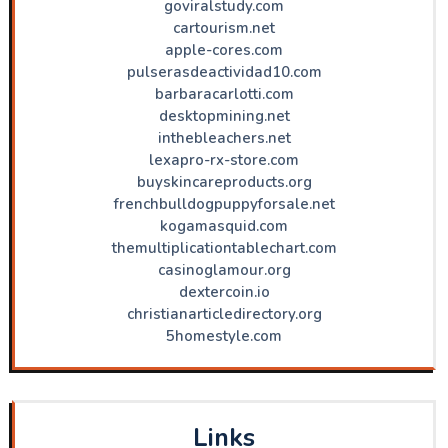
goviralstudy.com
cartourism.net
apple-cores.com
pulserasdeactividad10.com
barbaracarlotti.com
desktopmining.net
inthebleachers.net
lexapro-rx-store.com
buyskincareproducts.org
frenchbulldogpuppyforsale.net
kogamasquid.com
themultiplicationtablechart.com
casinoglamour.org
dextercoin.io
christianarticledirectory.org
5homestyle.com
Links