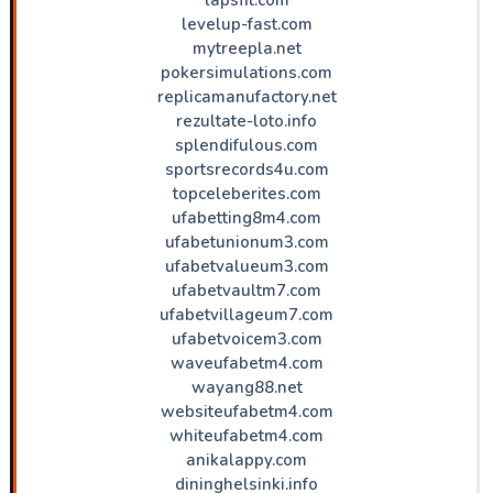
levelup-fast.com
mytreepla.net
pokersimulations.com
replicamanufactory.net
rezultate-loto.info
splendifulous.com
sportsrecords4u.com
topceleberites.com
ufabetting8m4.com
ufabetunionum3.com
ufabetvalueum3.com
ufabetvaultm7.com
ufabetvillageum7.com
ufabetvoicem3.com
waveufabetm4.com
wayang88.net
websiteufabetm4.com
whiteufabetm4.com
anikalappy.com
dininghelsinki.info