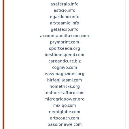
aseleraio.info
asticio.info
egardenio.info
arxteamio.info
getalexio.info
accountaudittaxcon.com
prymprint.com
sportkeeda.org
besttimespend.com
careandcure.biz
cogniyo.com
easymagazines.org
hirfanjilasmi.com
hometricks.org
leathercraftpro.com
microgridpower.org
mixiqo.com
needglobe.com
ortocoach.com
passionawe.com