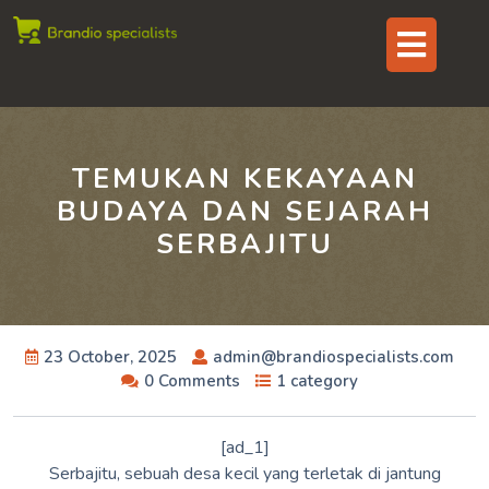
Skip
Op
to
content
But
TEMUKAN KEKAYAAN
BUDAYA DAN SEJARAH
SERBAJITU
23 October, 2025
admin@brandiospecialists.com
0 Comments
1 category
[ad_1]
Serbajitu, sebuah desa kecil yang terletak di jantung