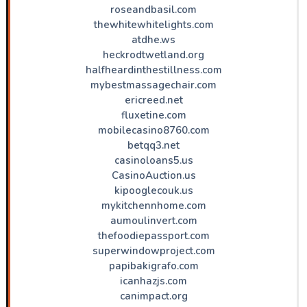
roseandbasil.com
thewhitewhitelights.com
atdhe.ws
heckrodtwetland.org
halfheardinthestillness.com
mybestmassagechair.com
ericreed.net
fluxetine.com
mobilecasino8760.com
betqq3.net
casinoloans5.us
CasinoAuction.us
kipooglecouk.us
mykitchennhome.com
aumoulinvert.com
thefoodiepassport.com
superwindowproject.com
papibakigrafo.com
icanhazjs.com
canimpact.org