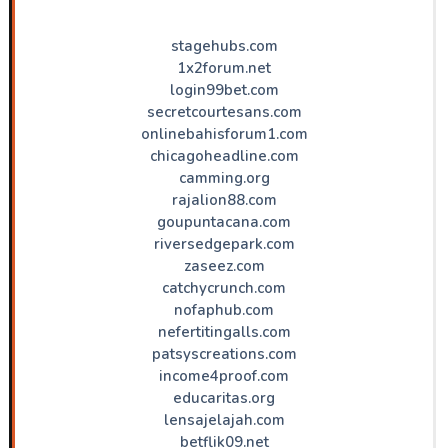
stagehubs.com
1x2forum.net
login99bet.com
secretcourtesans.com
onlinebahisforum1.com
chicagoheadline.com
camming.org
rajalion88.com
goupuntacana.com
riversedgepark.com
zaseez.com
catchycrunch.com
nofaphub.com
nefertitingalls.com
patsyscreations.com
income4proof.com
educaritas.org
lensajelajah.com
betflik09.net