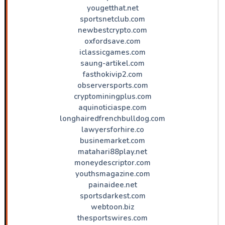
yougetthat.net
sportsnetclub.com
newbestcrypto.com
oxfordsave.com
iclassicgames.com
saung-artikel.com
fasthokivip2.com
observersports.com
cryptominingplus.com
aquinoticiaspe.com
longhairedfrenchbulldog.com
lawyersforhire.co
businemarket.com
matahari88play.net
moneydescriptor.com
youthsmagazine.com
painaidee.net
sportsdarkest.com
webtoon.biz
thesportswires.com