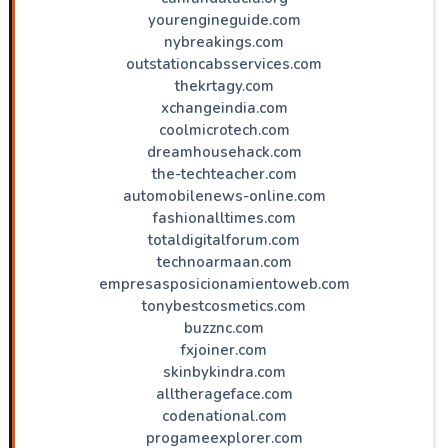
yourengineguide.com
nybreakings.com
outstationcabsservices.com
thekrtagy.com
xchangeindia.com
coolmicrotech.com
dreamhousehack.com
the-techteacher.com
automobilenews-online.com
fashionalltimes.com
totaldigitalforum.com
technoarmaan.com
empresasposicionamientoweb.com
tonybestcosmetics.com
buzznc.com
fxjoiner.com
skinbykindra.com
alltherageface.com
codenational.com
progameexplorer.com