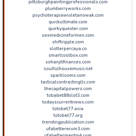
pittsburghpaintingprofessionals.com
plumberryworks.com
psychoterapiawioletanowak.com
quickultimate.com
quirkyquester.com
sexmedicineformen.com
shiftripple.com
slotterpercaya.co
smartcoolbox.com
sohanjitfinances.com
soulfulhousemusic.net
sparklooms.com
tacticalcontractingllc.com
thecapitalpowers.com
tobabet88slot3.com
todayscurrentnews.com
totobet77.asia
totobet77.org
trendingpublication.com
ufabettererum3.com
ufabettermentm4.com