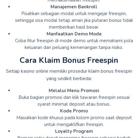
Manajemen Bankroll
Pisahkan sebagian modal untuk mengejar freespin,
sehingga sisa modal tetap aman jika putaran bonus tidak
memberikan hasil besar.
Manfaatkan Demo Mode
Coba fitur freespin di mode demo untuk memahami pola
keluaran dan peluang kemenangan tanpa risiko.
Cara Klaim Bonus Freespin
Setiap kasino online memiliki prosedur klaim bonus freespin
yang sedikit berbeda:
Melalui Menu Promosi
Buka bagian promosi dan klik tawaran freespin sesuai
syarat minimal deposit atau bonus.
Kode Promo
Masukkan kode khusus pada kolom promo saat deposit
untuk mengaktifkan freespin.
Loyalty Program
Pemain setia dapat menerima freespin sebagai hadiah