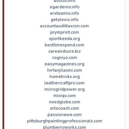
asticio.info
egardenio.info
arxteamio.info
getalexio.info
accountaudittaxcon.com
prymprint.com
sportkeeda.org
besttimespend.com
careandcure.biz
cogniyo.com
easymagazines.org
hirfanjilasmi.com
hometricks.org
leathercraftpro.com
microgridpower.org
mixiqo.com
needglobe.com
ortocoach.com
passionawe.com
pittsburghpaintingprofessionals.com
plumberryworks.com