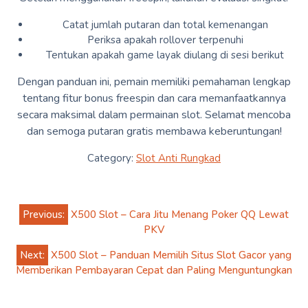
Catat jumlah putaran dan total kemenangan
Periksa apakah rollover terpenuhi
Tentukan apakah game layak diulang di sesi berikut
Dengan panduan ini, pemain memiliki pemahaman lengkap
tentang fitur bonus freespin dan cara memanfaatkannya
secara maksimal dalam permainan slot. Selamat mencoba
dan semoga putaran gratis membawa keberuntungan!
Category:
Slot Anti Rungkad
Post
Previous:
X500 Slot – Cara Jitu Menang Poker QQ Lewat
navigation
PKV
Next:
X500 Slot – Panduan Memilih Situs Slot Gacor yang
Memberikan Pembayaran Cepat dan Paling Menguntungkan