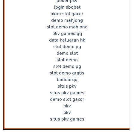
poker pkv
login sbobet
akun slot gacor
demo mahjong
slot demo mahjong
pkv games qq
data keluaran hk
slot demo pg
demo slot
slot demo
slot demo pg
slot demo gratis
bandarqq
situs pkv
situs pkv games
demo slot gacor
pkv
pkv
situs pkv games