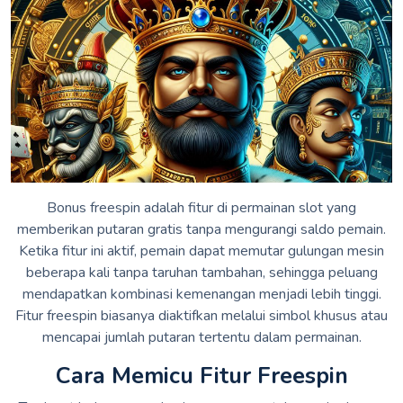
Bonus freespin adalah fitur di permainan slot yang
memberikan putaran gratis tanpa mengurangi saldo pemain.
Ketika fitur ini aktif, pemain dapat memutar gulungan mesin
beberapa kali tanpa taruhan tambahan, sehingga peluang
mendapatkan kombinasi kemenangan menjadi lebih tinggi.
Fitur freespin biasanya diaktifkan melalui simbol khusus atau
mencapai jumlah putaran tertentu dalam permainan.
Cara Memicu Fitur Freespin