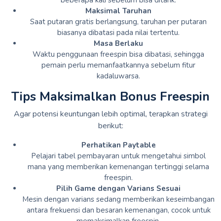
Maksimal Taruhan
Saat putaran gratis berlangsung, taruhan per putaran
biasanya dibatasi pada nilai tertentu.
Masa Berlaku
Waktu penggunaan freespin bisa dibatasi, sehingga
pemain perlu memanfaatkannya sebelum fitur
kadaluwarsa.
Tips Maksimalkan Bonus Freespin
Agar potensi keuntungan lebih optimal, terapkan strategi
berikut:
Perhatikan Paytable
Pelajari tabel pembayaran untuk mengetahui simbol
mana yang memberikan kemenangan tertinggi selama
freespin.
Pilih Game dengan Varians Sesuai
Mesin dengan varians sedang memberikan keseimbangan
antara frekuensi dan besaran kemenangan, cocok untuk
memaksimalkan freespin.