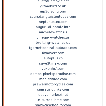
australiamovie.net
gizmobird.co.uk
mp3djsong.com
coursdanglaistoulouse.com
neptunuslex.com
auguri-di-natale.info
michelewatch.us
omega--watches.us
breitling-watches.us
tgarnettcentrallautoads.com
fixadvert.com
autopluz.co
save3time-c.com
vexonhcf.com
demos-pixelsparadise.com
mediatitude.com
prewarmotorcycles.com
simracinglinks.com
dosyamerkezi.net
le-surrealisme.com
showcasebeauty.com