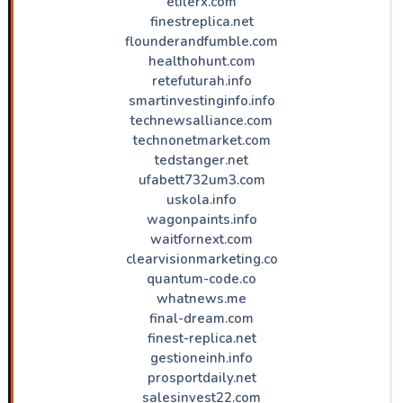
etilerx.com
finestreplica.net
flounderandfumble.com
healthohunt.com
retefuturah.info
smartinvestinginfo.info
technewsalliance.com
technonetmarket.com
tedstanger.net
ufabett732um3.com
uskola.info
wagonpaints.info
waitfornext.com
clearvisionmarketing.co
quantum-code.co
whatnews.me
final-dream.com
finest-replica.net
gestioneinh.info
prosportdaily.net
salesinvest22.com