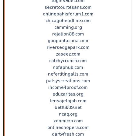
login99bet.com
secretcourtesans.com
onlinebahisforum1.com
chicagoheadline.com
camming.org
rajalion88.com
goupuntacana.com
riversedgepark.com
zaseez.com
catchycrunch.com
nofaphub.com
nefertitingalls.com
patsyscreations.com
income4proof.com
educaritas.org
lensajelajah.com
betflik09.net
ncaq.org
xenmicro.com
onlineshopera.com
dartyfresh.com