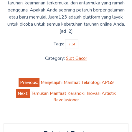
taruhan, keamanan terkemuka, dan antarmuka yang ramah
pengguna. Apakah Anda seorang petaruh berpengalaman
atau baru memulai, Juara123 adalah platform yang layak
untuk dicoba untuk semua kebutuhan taruhan online Anda.
[ad_2]
Tags:
slot
Category:
Slot Gacor
Post
Previous:
Menjelajahi Manfaat Teknologi APG9
navigation
Next:
Temukan Manfaat Kerahoki: Inovasi Artistik
Revolusioner