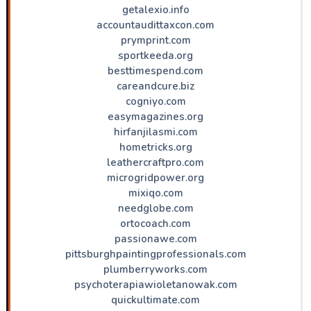
getalexio.info
accountaudittaxcon.com
prymprint.com
sportkeeda.org
besttimespend.com
careandcure.biz
cogniyo.com
easymagazines.org
hirfanjilasmi.com
hometricks.org
leathercraftpro.com
microgridpower.org
mixiqo.com
needglobe.com
ortocoach.com
passionawe.com
pittsburghpaintingprofessionals.com
plumberryworks.com
psychoterapiawioletanowak.com
quickultimate.com