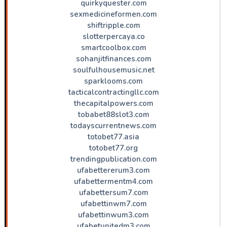
quirkyquester.com
sexmedicineformen.com
shiftripple.com
slotterpercaya.co
smartcoolbox.com
sohanjitfinances.com
soulfulhousemusic.net
sparklooms.com
tacticalcontractingllc.com
thecapitalpowers.com
tobabet88slot3.com
todayscurrentnews.com
totobet77.asia
totobet77.org
trendingpublication.com
ufabettererum3.com
ufabettermentm4.com
ufabettersum7.com
ufabettinwm7.com
ufabettinwum3.com
ufabetunitedm3.com