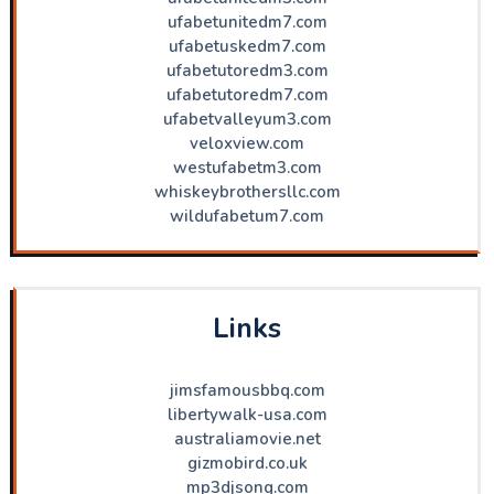
ufabetunitedm7.com
ufabetuskedm7.com
ufabetutoredm3.com
ufabetutoredm7.com
ufabetvalleyum3.com
veloxview.com
westufabetm3.com
whiskeybrothersllc.com
wildufabetum7.com
Links
jimsfamousbbq.com
libertywalk-usa.com
australiamovie.net
gizmobird.co.uk
mp3djsong.com