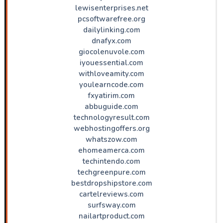
lewisenterprises.net
pcsoftwarefree.org
dailylinking.com
dnafyx.com
giocolenuvole.com
iyouessential.com
withloveamity.com
youlearncode.com
fxyatirim.com
abbuguide.com
technologyresult.com
webhostingoffers.org
whatszow.com
ehomeamerca.com
techintendo.com
techgreenpure.com
bestdropshipstore.com
cartelreviews.com
surfsway.com
nailartproduct.com