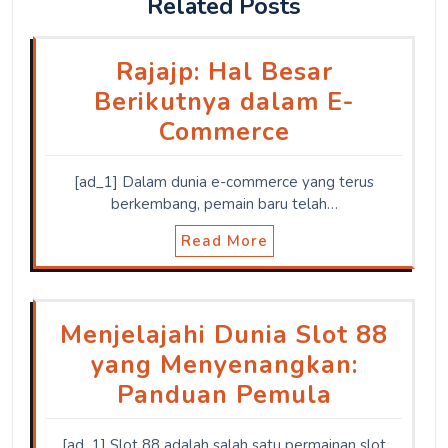
Related Posts
Rajajp: Hal Besar
Berikutnya dalam E-
Commerce
[ad_1] Dalam dunia e-commerce yang terus
berkembang, pemain baru telah…
Read More
Menjelajahi Dunia Slot 88
yang Menyenangkan:
Panduan Pemula
[ad_1] Slot 88 adalah salah satu permainan slot