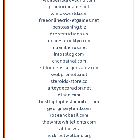
promocioname.net
wimaxworld.com
freeonlinecricketgames.net
bestcashing.biz
firerestrictions.us
archiesbrooklyn.com
muambeiros.net
infozblog.com
chonbaihat.com
elblogdeoscargonzalez.com
webpromote.net
steroids-store.co
arteydecoracion.net
fithog.com
bestlaptopbestmonitor.com
georginaryland.com
roseandbasil.com
thewhitewhitelights.com
atdhe.ws
heckrodtwetland.org