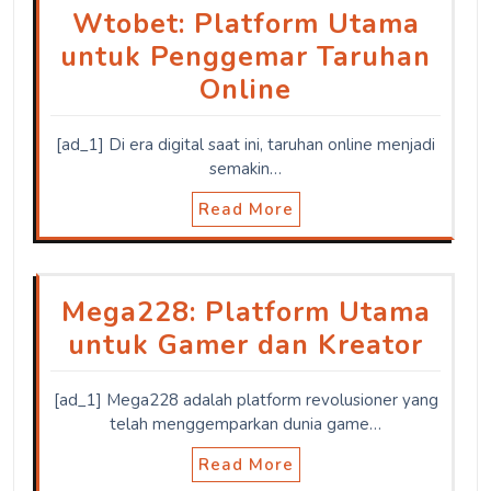
Wtobet: Platform Utama
untuk Penggemar Taruhan
Online
[ad_1] Di era digital saat ini, taruhan online menjadi
semakin…
Read More
Mega228: Platform Utama
untuk Gamer dan Kreator
[ad_1] Mega228 adalah platform revolusioner yang
telah menggemparkan dunia game…
Read More