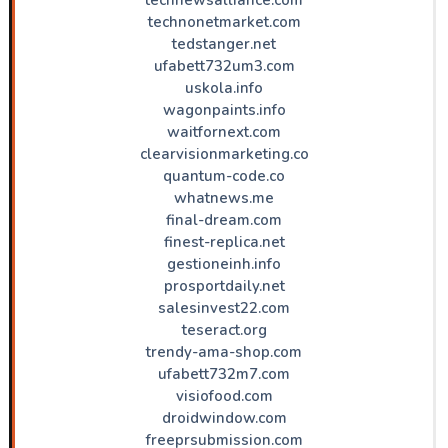
technonetmarket.com
tedstanger.net
ufabett732um3.com
uskola.info
wagonpaints.info
waitfornext.com
clearvisionmarketing.co
quantum-code.co
whatnews.me
final-dream.com
finest-replica.net
gestioneinh.info
prosportdaily.net
salesinvest22.com
teseract.org
trendy-ama-shop.com
ufabett732m7.com
visiofood.com
droidwindow.com
freeprsubmission.com