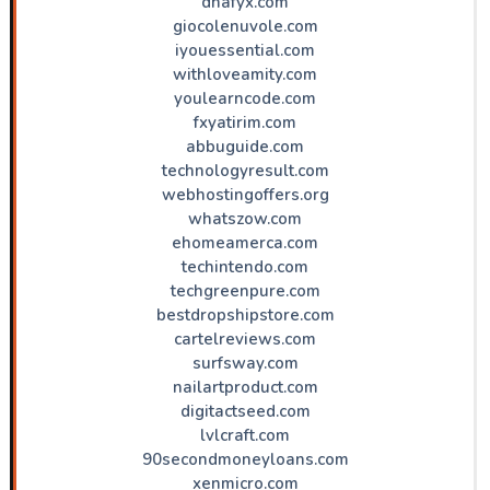
dnafyx.com
giocolenuvole.com
iyouessential.com
withloveamity.com
youlearncode.com
fxyatirim.com
abbuguide.com
technologyresult.com
webhostingoffers.org
whatszow.com
ehomeamerca.com
techintendo.com
techgreenpure.com
bestdropshipstore.com
cartelreviews.com
surfsway.com
nailartproduct.com
digitactseed.com
lvlcraft.com
90secondmoneyloans.com
xenmicro.com