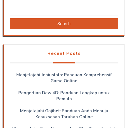
Search
Recent Posts
Menjelajahi Jeniustoto: Panduan Komprehensif
Game Online
Pengertian Dewi4D: Panduan Lengkap untuk
Pemula
Menjelajahi Gajibet: Panduan Anda Menuju
Kesuksesan Taruhan Online