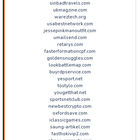
sinbadtravels.com
ukmagzine.com
wareztech.org
usabestnetwork.com
jessepinkmanoutfit.com
umailsend.com
retarys.com
fasterformationcpf.com
goldensnuggles.com
lookbattlemap.com
buyrdpservice.com
yesport.net
tostylo.com
yougetthat.net
sportsnetclub.com
newbestcrypto.com
oxfordsave.com
iclassicgames.com
saung-artikel.com
fasthokivip2.com