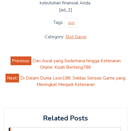
kebutuhan finansial Anda.
[ad_2]
Tags:
slot
Category:
Slot Gacor
Post
Previous:
Dari Awal yang Sederhana hingga Ketenaran
navigation
Online: Kisah Benteng786
Next:
Di Dalam Dunia Leon188: Sekilas Sensasi Game yang
Meningkat Menjadi Ketenaran
Related Posts