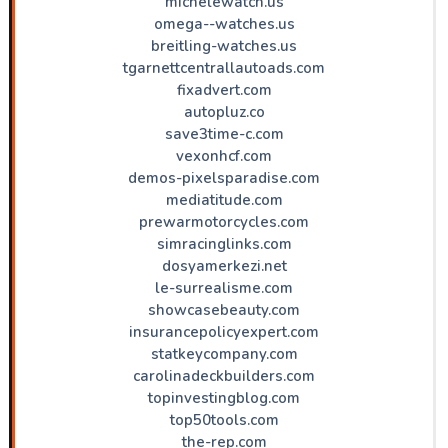
michelewatch.us
omega--watches.us
breitling-watches.us
tgarnettcentrallautoads.com
fixadvert.com
autopluz.co
save3time-c.com
vexonhcf.com
demos-pixelsparadise.com
mediatitude.com
prewarmotorcycles.com
simracinglinks.com
dosyamerkezi.net
le-surrealisme.com
showcasebeauty.com
insurancepolicyexpert.com
statkeycompany.com
carolinadeckbuilders.com
topinvestingblog.com
top50tools.com
the-rep.com