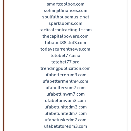
smartcoolbox.com
sohanjitfinances.com
soulfulhousemusic.net
sparklooms.com
tacticalcontractingllc.com
thecapitalpowers.com
tobabet88slot3.com
todayscurrentnews.com
totobet77.asia
totobet77.org
trendingpublication.com
ufabettererum3.com
ufabettermentm4.com
ufabettersum7.com
ufabettinwm7.com
ufabettinwum3.com
ufabetunitedm3.com
ufabetunitedm7.com
ufabetuskedm7.com
ufabetutoredm3.com