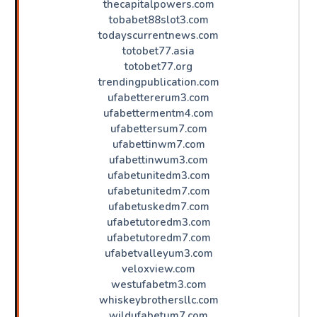
thecapitalpowers.com
tobabet88slot3.com
todayscurrentnews.com
totobet77.asia
totobet77.org
trendingpublication.com
ufabettererum3.com
ufabettermentm4.com
ufabettersum7.com
ufabettinwm7.com
ufabettinwum3.com
ufabetunitedm3.com
ufabetunitedm7.com
ufabetuskedm7.com
ufabetutoredm3.com
ufabetutoredm7.com
ufabetvalleyum3.com
veloxview.com
westufabetm3.com
whiskeybrothersllc.com
wildufabetum7.com