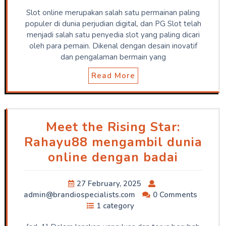
Slot online merupakan salah satu permainan paling
populer di dunia perjudian digital, dan PG Slot telah
menjadi salah satu penyedia slot yang paling dicari
oleh para pemain. Dikenal dengan desain inovatif
dan pengalaman bermain yang
Read More
Meet the Rising Star:
Rahayu88 mengambil dunia
online dengan badai
27 February, 2025
admin@brandiospecialists.com
0 Comments
1 category