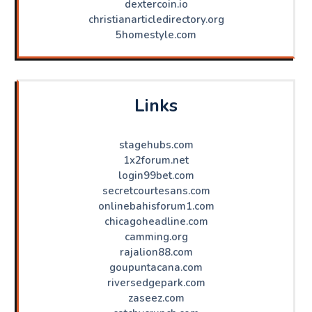
dextercoin.io
christianarticledirectory.org
5homestyle.com
Links
stagehubs.com
1x2forum.net
login99bet.com
secretcourtesans.com
onlinebahisforum1.com
chicagoheadline.com
camming.org
rajalion88.com
goupuntacana.com
riversedgepark.com
zaseez.com