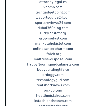
attorneylegal.co
voomb.com
techgadgetpoint.com
tvsportsguide24.com
sportsreviews24.com
dubai360blog.com
lucky77slot.org
growmefast.com
mahkotahokislot.com
onlinecancerpharm.com
ufalek.org
mattress-disposal.com
happyflooringandcabinets.com
bodybuildinglife.co
qrdoggy.com
technologygud.com
realshocknews.com
pickgb.com
healthmistakes.com
ksfashiondresses.com
patterntrader.org