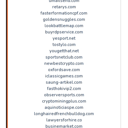
umailsend.com
retarys.com
fasterformationcpf.com
goldensnuggles.com
lookbattlemap.com
buyrdpservice.com
yesport.net
tostylo.com
yougetthat.net
sportsnetclub.com
newbestcrypto.com
oxfordsave.com
iclassicgames.com
saung-artikel.com
fasthokivip2.com
observersports.com
cryptominingplus.com
aquinoticiaspe.com
longhairedfrenchbulldog.com
lawyersforhire.co
businemarket.com