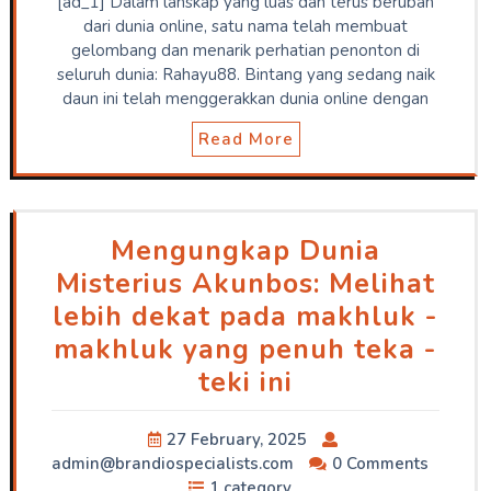
[ad_1] Dalam lanskap yang luas dan terus berubah
dari dunia online, satu nama telah membuat
gelombang dan menarik perhatian penonton di
seluruh dunia: Rahayu88. Bintang yang sedang naik
daun ini telah menggerakkan dunia online dengan
Read More
Mengungkap Dunia
Misterius Akunbos: Melihat
lebih dekat pada makhluk -
makhluk yang penuh teka -
teki ini
27 February, 2025
admin@brandiospecialists.com
0 Comments
1 category