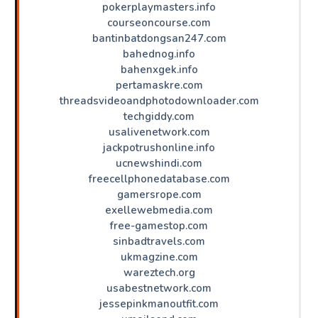
pokerplaymasters.info
courseoncourse.com
bantinbatdongsan247.com
bahednog.info
bahenxgek.info
pertamaskre.com
threadsvideoandphotodownloader.com
techgiddy.com
usalivenetwork.com
jackpotrushonline.info
ucnewshindi.com
freecellphonedatabase.com
gamersrope.com
exellewebmedia.com
free-gamestop.com
sinbadtravels.com
ukmagzine.com
wareztech.org
usabestnetwork.com
jessepinkmanoutfit.com