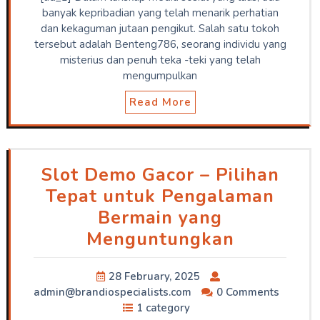
banyak kepribadian yang telah menarik perhatian
dan kekaguman jutaan pengikut. Salah satu tokoh
tersebut adalah Benteng786, seorang individu yang
misterius dan penuh teka -teki yang telah
mengumpulkan
Read More
Slot Demo Gacor – Pilihan
Tepat untuk Pengalaman
Bermain yang
Menguntungkan
28 February, 2025
admin@brandiospecialists.com
0 Comments
1 category