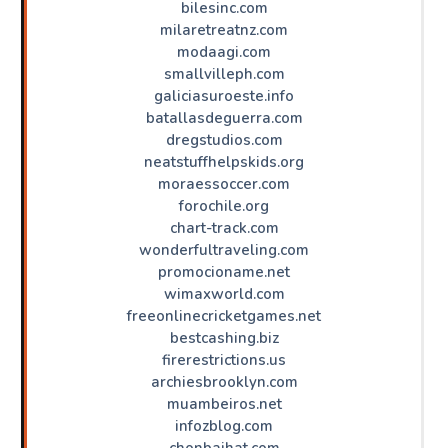
bilesinc.com
milaretreatnz.com
modaagi.com
smallvilleph.com
galiciasuroeste.info
batallasdeguerra.com
dregstudios.com
neatstuffhelpskids.org
moraessoccer.com
forochile.org
chart-track.com
wonderfultraveling.com
promocioname.net
wimaxworld.com
freeonlinecricketgames.net
bestcashing.biz
firerestrictions.us
archiesbrooklyn.com
muambeiros.net
infozblog.com
chonbaihat.com