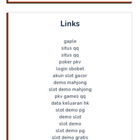
Links
gaple
situs qq
situs qq
poker pkv
login sbobet
akun slot gacor
demo mahjong
slot demo mahjong
pkv games qq
data keluaran hk
slot demo pg
demo slot
slot demo
slot demo pg
slot demo gratis