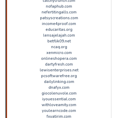
catchycrunch.com
nofaphub.com
nefertitingalls.com
patsyscreations.com
income4proof.com
educaritas.org
lensajelajah.com
betflik09.net
ncaq.org
xenmicro.com
onlineshopera.com
dartyfresh.com
lewisenterprises.net
pcsoftwarefree.org
dailylinking.com
dnafyx.com
giocolenuvole.com
iyouessential.com
withloveamity.com
youlearncode.com
fxyatirim.com