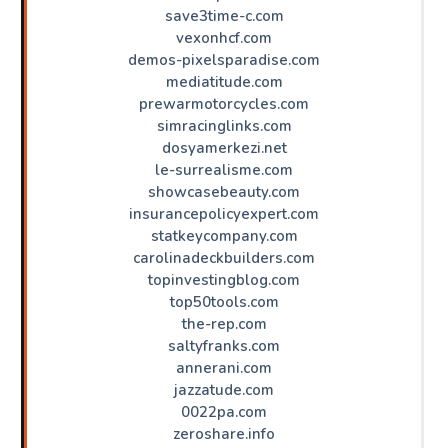
save3time-c.com
vexonhcf.com
demos-pixelsparadise.com
mediatitude.com
prewarmotorcycles.com
simracinglinks.com
dosyamerkezi.net
le-surrealisme.com
showcasebeauty.com
insurancepolicyexpert.com
statkeycompany.com
carolinadeckbuilders.com
topinvestingblog.com
top50tools.com
the-rep.com
saltyfranks.com
annerani.com
jazzatude.com
0022pa.com
zeroshare.info