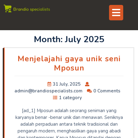
Skip
Op
to
content
But
Month:
July 2025
Menjelajahi gaya unik seni
Mposun
31 July, 2025
admin@brandiospecialists.com
0 Comments
1 category
[ad_1] Mposun adalah seorang seniman yang
karyanya benar -benar unik dan menawan. Seniknya
adalah perpaduan antara teknik tradisional dan
pengaruh modern, menghasilkan gaya yang abadi
dan kontemporer. Karya Mposun ditandai dengan