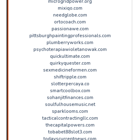
microgridpower.org
mixiqo.com
needglobe.com
ortocoach.com
passionawe.com
pittsburghpaintingprofessionals.com
plumberryworks.com
psychoterapiawioletanowak.com
quickultimate.com
quirkyquester.com
sexmedicineformen.com
shiftripple.com
slotterpercaya.co
smartcoolbox.com
sohanjitfinances.com
soulfulhousemusic.net
sparklooms.com
tacticalcontractingllc.com
thecapitalpowers.com
tobabet88slot3.com
todayscurrentnews.com