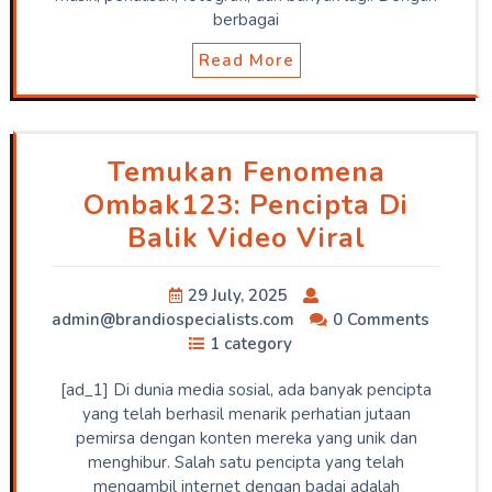
berbagai
Read More
Temukan Fenomena
Ombak123: Pencipta Di
Balik Video Viral
29 July, 2025
admin@brandiospecialists.com
0 Comments
1 category
[ad_1] Di dunia media sosial, ada banyak pencipta
yang telah berhasil menarik perhatian jutaan
pemirsa dengan konten mereka yang unik dan
menghibur. Salah satu pencipta yang telah
mengambil internet dengan badai adalah