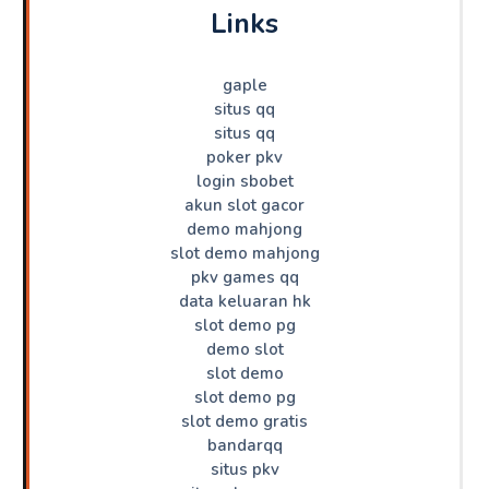
Links
gaple
situs qq
situs qq
poker pkv
login sbobet
akun slot gacor
demo mahjong
slot demo mahjong
pkv games qq
data keluaran hk
slot demo pg
demo slot
slot demo
slot demo pg
slot demo gratis
bandarqq
situs pkv