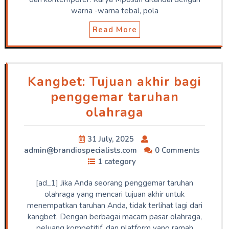
warna -warna tebal, pola
Read More
Kangbet: Tujuan akhir bagi
penggemar taruhan
olahraga
31 July, 2025
admin@brandiospecialists.com
0 Comments
1 category
[ad_1] Jika Anda seorang penggemar taruhan
olahraga yang mencari tujuan akhir untuk
menempatkan taruhan Anda, tidak terlihat lagi dari
kangbet. Dengan berbagai macam pasar olahraga,
peluang kompetitif, dan platform yang ramah