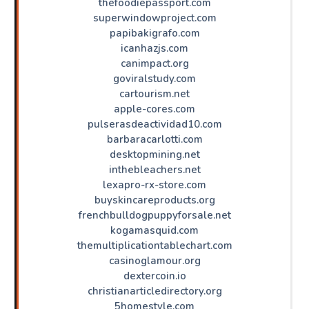
thefoodiepassport.com
superwindowproject.com
papibakigrafo.com
icanhazjs.com
canimpact.org
goviralstudy.com
cartourism.net
apple-cores.com
pulserasdeactividad10.com
barbaracarlotti.com
desktopmining.net
inthebleachers.net
lexapro-rx-store.com
buyskincareproducts.org
frenchbulldogpuppyforsale.net
kogamasquid.com
themultiplicationtablechart.com
casinoglamour.org
dextercoin.io
christianarticledirectory.org
5homestyle.com