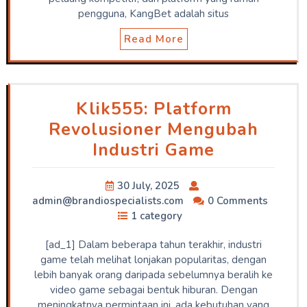
pengguna, KangBet adalah situs
Read More
Klik555: Platform
Revolusioner Mengubah
Industri Game
30 July, 2025
admin@brandiospecialists.com
0 Comments
1 category
[ad_1] Dalam beberapa tahun terakhir, industri
game telah melihat lonjakan popularitas, dengan
lebih banyak orang daripada sebelumnya beralih ke
video game sebagai bentuk hiburan. Dengan
meningkatnya permintaan ini, ada kebutuhan yang