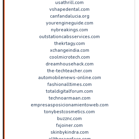
usathrill.com
vshapedental.com
canfandalucia.org
yourengineguide.com
nybreakings.com
outstationcabsservices.com
thekrtagy.com
xchangeindia.com
coolmicrotech.com
dreamhousehack.com
the-techteacher.com
automobilenews-online.com
fashionalltimes.com
totaldigitalforum.com
technoarmaan.com
empresasposicionamientoweb.com
tonybestcosmetics.com
buzznc.com
fxjoiner.com
skinbykindra.com
alltherageface.com