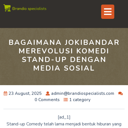
Skip
Op
to
content
But
BAGAIMANA JOKIBANDAR
MEREVOLUSI KOMEDI
STAND-UP DENGAN
MEDIA SOSIAL
23 August, 2025
admin@brandiospecialists.com
0 Comments
1 category
[ad_1]
Stand-up Comedy telah lama menjadi bentuk hiburan yang