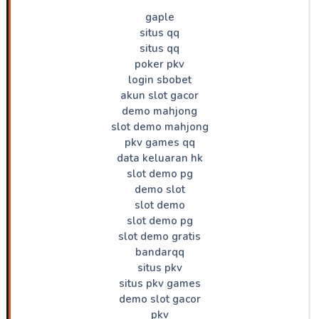
gaple
situs qq
situs qq
poker pkv
login sbobet
akun slot gacor
demo mahjong
slot demo mahjong
pkv games qq
data keluaran hk
slot demo pg
demo slot
slot demo
slot demo pg
slot demo gratis
bandarqq
situs pkv
situs pkv games
demo slot gacor
pkv