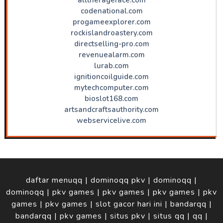
codenational.com
progameexplorer.com
rockislandroastery.com
directselling-pro.com
revenuealarm.com
lurab.com
ignitioncoilguide.com
mytechcomputer.com
bioslot168.com
artsandcraftsauthority.com
webservicelive.com
daftar menuqq
|
dominoqq pkv
|
dominoqq
|
dominoqq
|
pkv games
|
pkv games
|
pkv games
|
pkv
games
|
pkv games
|
slot gacor hari ini
|
bandarqq
|
bandarqq
|
pkv games
|
situs pkv
|
situs qq
|
qq
|