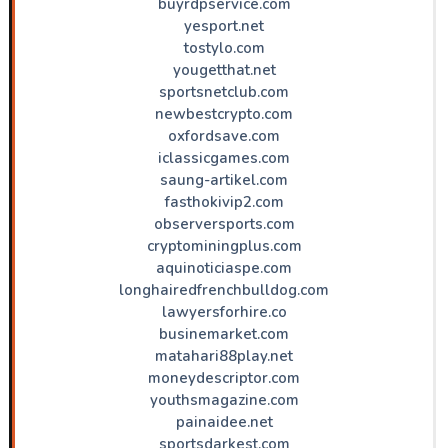
buyrdpservice.com
yesport.net
tostylo.com
yougetthat.net
sportsnetclub.com
newbestcrypto.com
oxfordsave.com
iclassicgames.com
saung-artikel.com
fasthokivip2.com
observersports.com
cryptominingplus.com
aquinoticiaspe.com
longhairedfrenchbulldog.com
lawyersforhire.co
businemarket.com
matahari88play.net
moneydescriptor.com
youthsmagazine.com
painaidee.net
sportsdarkest.com