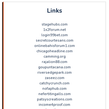
Links
stagehubs.com
1x2forum.net
login99bet.com
secretcourtesans.com
onlinebahisforum1.com
chicagoheadline.com
camming.org
rajalion88.com
goupuntacana.com
riversedgepark.com
zaseez.com
catchycrunch.com
nofaphub.com
nefertitingalls.com
patsyscreations.com
income4proof.com