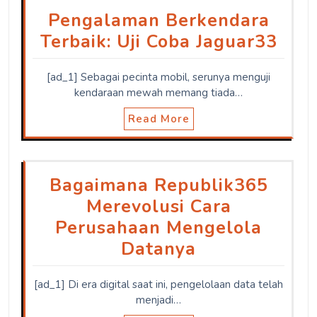
Pengalaman Berkendara
Terbaik: Uji Coba Jaguar33
[ad_1] Sebagai pecinta mobil, serunya menguji
kendaraan mewah memang tiada…
Read More
Bagaimana Republik365
Merevolusi Cara
Perusahaan Mengelola
Datanya
[ad_1] Di era digital saat ini, pengelolaan data telah
menjadi…