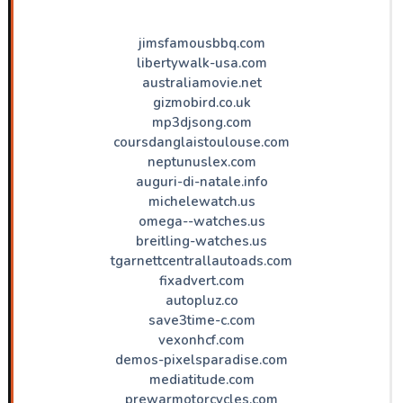
jimsfamousbbq.com
libertywalk-usa.com
australiamovie.net
gizmobird.co.uk
mp3djsong.com
coursdanglaistoulouse.com
neptunuslex.com
auguri-di-natale.info
michelewatch.us
omega--watches.us
breitling-watches.us
tgarnettcentrallautoads.com
fixadvert.com
autopluz.co
save3time-c.com
vexonhcf.com
demos-pixelsparadise.com
mediatitude.com
prewarmotorcycles.com