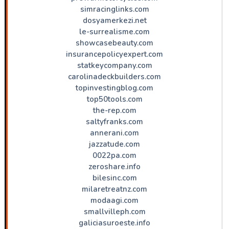
simracinglinks.com
dosyamerkezi.net
le-surrealisme.com
showcasebeauty.com
insurancepolicyexpert.com
statkeycompany.com
carolinadeckbuilders.com
topinvestingblog.com
top50tools.com
the-rep.com
saltyfranks.com
annerani.com
jazzatude.com
0022pa.com
zeroshare.info
bilesinc.com
milaretreatnz.com
modaagi.com
smallvilleph.com
galiciasuroeste.info