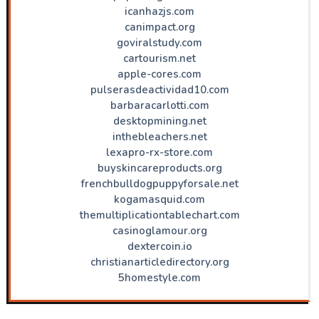
icanhazjs.com
canimpact.org
goviralstudy.com
cartourism.net
apple-cores.com
pulserasdeactividad10.com
barbaracarlotti.com
desktopmining.net
inthebleachers.net
lexapro-rx-store.com
buyskincareproducts.org
frenchbulldogpuppyforsale.net
kogamasquid.com
themultiplicationtablechart.com
casinoglamour.org
dextercoin.io
christianarticledirectory.org
5homestyle.com