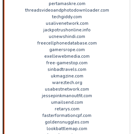
pertamaskre.com
threadsvideoandphotodownloader.com
techgiddy.com
usalivenetwork.com
jackpotrushonline.info
ucnewshindi.com
freecellphonedatabase.com
gamersrope.com
exellewebmedia.com
free-gamestop.com
sinbadtravels.com
ukmagzine.com
wareztech.org
usabestnetwork.com
jessepinkmanoutfit.com
umailsend.com
retarys.com
fasterformationcpf.com
goldensnuggles.com
lookbattlemap.com