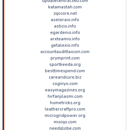
updatecentral360.com
katamastah.com
zqscore.net
aseleraio.info
asticio.info
egardenio.info
arxteamio.info
getalexio.info
accountaudittaxcon.com
prymprint.com
sportkeeda.org
besttimespend.com
careandcure.biz
cogniyo.com
easymagazines.org
hirfanjilasmi.com
hometricks.org
leathercraftpro.com
microgridpower.org
mixiqo.com
needglobe.com