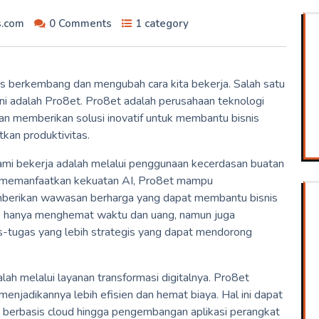
s.com
0 Comments
1 category
erus berkembang dan mengubah cara kita bekerja. Salah satu
ini adalah Pro8et. Pro8et adalah perusahaan teknologi
gan memberikan solusi inovatif untuk membantu bisnis
an produktivitas.
ami bekerja adalah melalui penggunaan kecerdasan buatan
n memanfaatkan kekuatan AI, Pro8et mampu
berikan wawasan berharga yang dapat membantu bisnis
dak hanya menghemat waktu dan uang, namun juga
-tugas yang lebih strategis yang dapat mendorong
alah melalui layanan transformasi digitalnya. Pro8et
njadikannya lebih efisien dan hemat biaya. Hal ini dapat
i berbasis cloud hingga pengembangan aplikasi perangkat