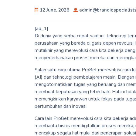
12 June, 2026
admin@brandiospecialist
[ad_1]
Di dunia yang serba cepat saat ini, teknologi t
perusahaan yang berada di garis depan revolusi 
mutakhir yang merevolusi cara kita bekerja den
menyederhanakan proses mereka dan meningkatk
Salah satu cara utama Pro8et merevolusi cara k
(AI) dan teknologi pembelajaran mesin. Denga
mengotomatiskan tugas yang berulang dan mem
membuat keputusan yang lebih baik. Hal ini ti
memungkinkan karyawan untuk fokus pada tugas
pertumbuhan dan inovasi.
Cara lain Pro8et merevolusi cara kita bekerja ad
membantu bisnis mendigitalkan proses mereka, me
mencakup segala hal mulai dari penerapan solus