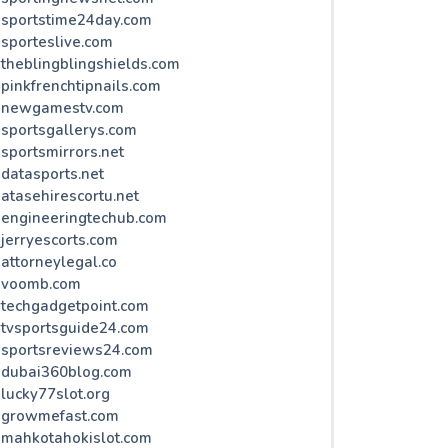
sportstime24day.com
sporteslive.com
theblingblingshields.com
pinkfrenchtipnails.com
newgamestv.com
sportsgallerys.com
sportsmirrors.net
datasports.net
atasehirescortu.net
engineeringtechub.com
jerryescorts.com
attorneylegal.co
voomb.com
techgadgetpoint.com
tvsportsguide24.com
sportsreviews24.com
dubai360blog.com
lucky77slot.org
growmefast.com
mahkotahokislot.com