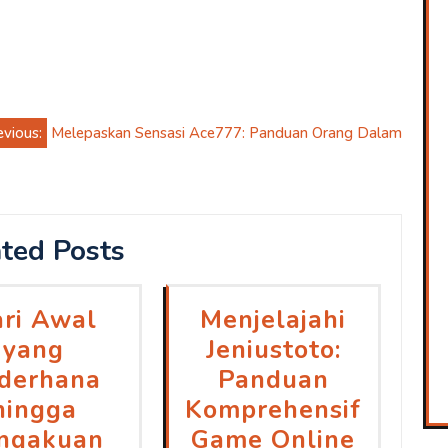
evious:
Melepaskan Sensasi Ace777: Panduan Orang Dalam
ted Posts
ri Awal
Menjelajahi
yang
Jeniustoto:
derhana
Panduan
hingga
Komprehensif
ngakuan
Game Online