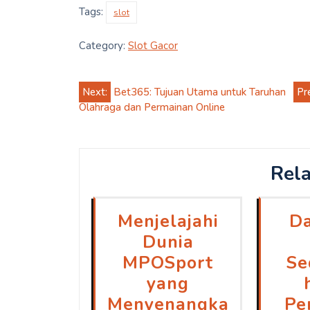
Tags:
slot
Category:
Slot Gacor
Post
Next:
Bet365: Tujuan Utama untuk Taruhan
Pr
Olahraga dan Permainan Online
navigation
Rela
Menjelajahi
Da
Dunia
MPOSport
Se
yang
Menyenangka
Pe