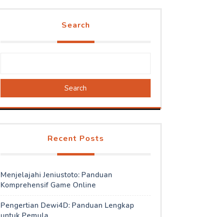
Search
Search
Recent Posts
Menjelajahi Jeniustoto: Panduan
Komprehensif Game Online
Pengertian Dewi4D: Panduan Lengkap
untuk Pemula