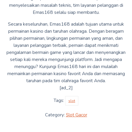
menyelesaikan masalah teknis, tim layanan pelanggan di
Emas168 selalu siap membantu.
Secara keseluruhan, Emas168 adalah tujuan utama untuk
permainan kasino dan taruhan olahraga. Dengan beragam
pilihan permainan, lingkungan permainan yang aman, dan
layanan pelanggan terbaik, pemain dapat menikmati
pengalaman bermain game yang lancar dan menyenangkan
setiap kali mereka mengunjungi platform. Jadi mengapa
menunggu? Kunjungi Emas168 hari ini dan mulailah
memainkan permainan kasino favorit Anda dan memasang
taruhan pada tim olahraga favorit Anda.
[ad_2]
Tags:
slot
Category:
Slot Gacor