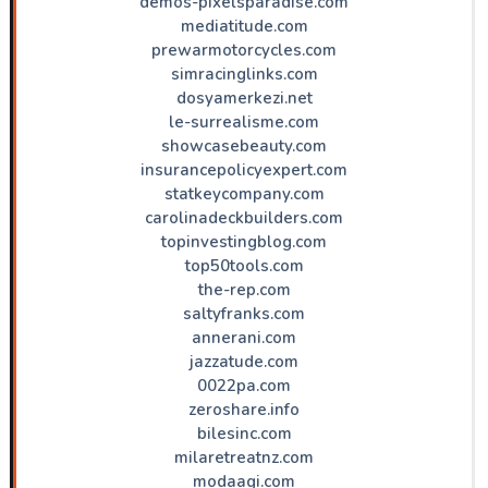
demos-pixelsparadise.com
mediatitude.com
prewarmotorcycles.com
simracinglinks.com
dosyamerkezi.net
le-surrealisme.com
showcasebeauty.com
insurancepolicyexpert.com
statkeycompany.com
carolinadeckbuilders.com
topinvestingblog.com
top50tools.com
the-rep.com
saltyfranks.com
annerani.com
jazzatude.com
0022pa.com
zeroshare.info
bilesinc.com
milaretreatnz.com
modaagi.com