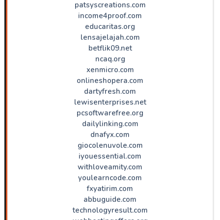
patsyscreations.com
income4proof.com
educaritas.org
lensajelajah.com
betflik09.net
ncaq.org
xenmicro.com
onlineshopera.com
dartyfresh.com
lewisenterprises.net
pcsoftwarefree.org
dailylinking.com
dnafyx.com
giocolenuvole.com
iyouessential.com
withloveamity.com
youlearncode.com
fxyatirim.com
abbuguide.com
technologyresult.com