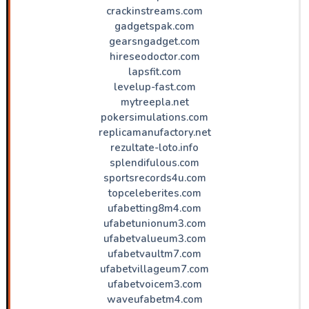
crackinstreams.com
gadgetspak.com
gearsngadget.com
hireseodoctor.com
lapsfit.com
levelup-fast.com
mytreepla.net
pokersimulations.com
replicamanufactory.net
rezultate-loto.info
splendifulous.com
sportsrecords4u.com
topceleberites.com
ufabetting8m4.com
ufabetunionum3.com
ufabetvalueum3.com
ufabetvaultm7.com
ufabetvillageum7.com
ufabetvoicem3.com
waveufabetm4.com