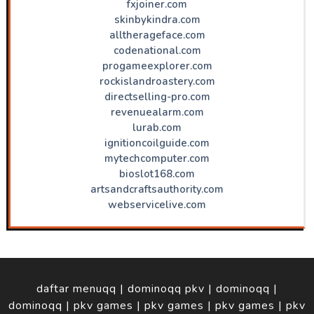
fxjoiner.com
skinbykindra.com
alltherageface.com
codenational.com
progameexplorer.com
rockislandroastery.com
directselling-pro.com
revenuealarm.com
lurab.com
ignitioncoilguide.com
mytechcomputer.com
bioslot168.com
artsandcraftsauthority.com
webservicelive.com
daftar menuqq
|
dominoqq pkv
|
dominoqq
|
dominoqq
|
pkv games
|
pkv games
|
pkv games
|
pkv