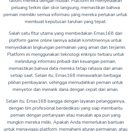
favorit mereka dengan mudah. Platform ini menyediakan
peluang terkini dan skor langsung, memastikan bahwa
pemain memiliki semua informasi yang mereka perlukan untuk
membuat keputusan taruhan yang tepat.
Salah satu fitur utama yang membedakan Emas168 dari
platform game online lainnya adalah komitmennya untuk
menyediakan lingkungan permainan yang aman dan terjamin.
Platform ini menggunakan teknologi enkripsi terbaru untuk
melindungi informasi pribadi dan keuangan pemain,
memastikan bahwa data mereka tetap rahasia dan aman
setiap saat. Selain itu, Emas168 menawarkan berbagai
pilihan pembayaran, sehingga memudahkan pemain untuk
menyetor dan menarik dana dengan cepat dan aman.
Selain itu, Emas168 bangga dengan layanan pelanggannya,
dengan tim profesional berdedikasi yang siap membantu
pemain dengan pertanyaan atau masalah apa pun yang
mungkin mereka miliki. Apakah Anda memerlukan bantuan
untuk menavigasi platform, memahami aturan permainan, atau