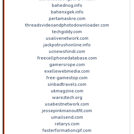
bahednog.info
bahenxgek.info
pertamaskre.com
threadsvideoandphotodownloader.com
techgiddy.com
usalivenetwork.com
jackpotrushonline.info
ucnewshindi.com
freecellphonedatabase.com
gamersrope.com
exellewebmedia.com
free-gamestop.com
sinbadtravels.com
ukmagzine.com
wareztech.org
usabestnetwork.com
jessepinkmanoutfit.com
umailsend.com
retarys.com
fasterformationcpf.com