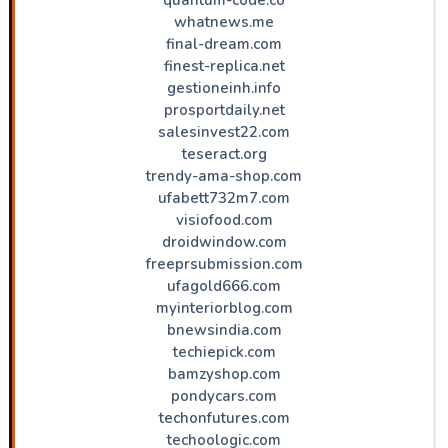
whatnews.me
final-dream.com
finest-replica.net
gestioneinh.info
prosportdaily.net
salesinvest22.com
teseract.org
trendy-ama-shop.com
ufabett732m7.com
visiofood.com
droidwindow.com
freeprsubmission.com
ufagold666.com
myinteriorblog.com
bnewsindia.com
techiepick.com
bamzyshop.com
pondycars.com
techonfutures.com
techoologic.com