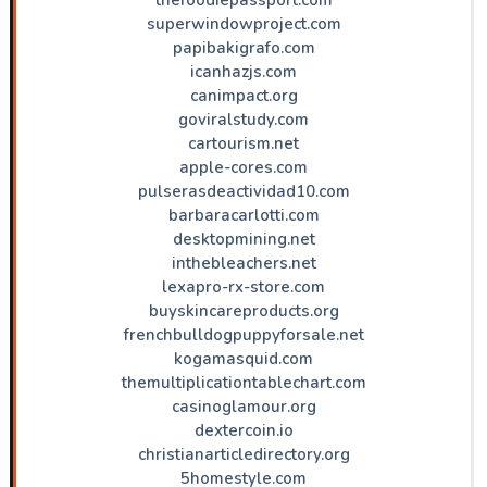
superwindowproject.com
papibakigrafo.com
icanhazjs.com
canimpact.org
goviralstudy.com
cartourism.net
apple-cores.com
pulserasdeactividad10.com
barbaracarlotti.com
desktopmining.net
inthebleachers.net
lexapro-rx-store.com
buyskincareproducts.org
frenchbulldogpuppyforsale.net
kogamasquid.com
themultiplicationtablechart.com
casinoglamour.org
dextercoin.io
christianarticledirectory.org
5homestyle.com