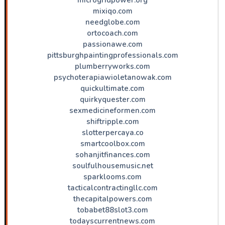
mixiqo.com
needglobe.com
ortocoach.com
passionawe.com
pittsburghpaintingprofessionals.com
plumberryworks.com
psychoterapiawioletanowak.com
quickultimate.com
quirkyquester.com
sexmedicineformen.com
shiftripple.com
slotterpercaya.co
smartcoolbox.com
sohanjitfinances.com
soulfulhousemusic.net
sparklooms.com
tacticalcontractingllc.com
thecapitalpowers.com
tobabet88slot3.com
todayscurrentnews.com