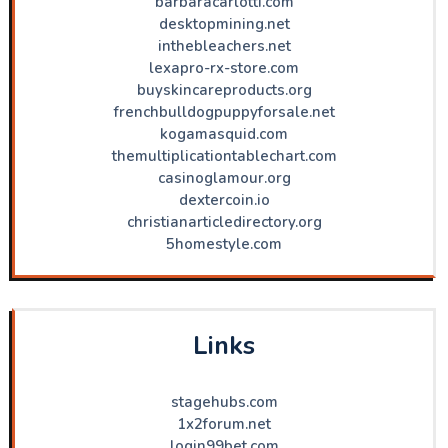
barbaracarlotti.com
desktopmining.net
inthebleachers.net
lexapro-rx-store.com
buyskincareproducts.org
frenchbulldogpuppyforsale.net
kogamasquid.com
themultiplicationtablechart.com
casinoglamour.org
dextercoin.io
christianarticledirectory.org
5homestyle.com
Links
stagehubs.com
1x2forum.net
login99bet.com