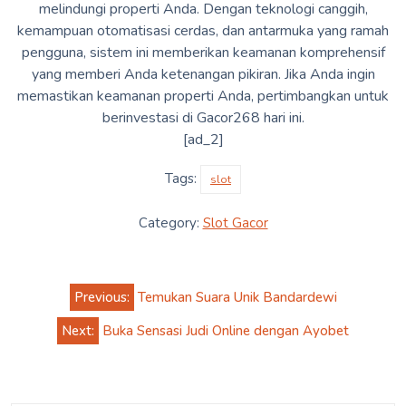
melindungi properti Anda. Dengan teknologi canggih,
kemampuan otomatisasi cerdas, dan antarmuka yang ramah
pengguna, sistem ini memberikan keamanan komprehensif
yang memberi Anda ketenangan pikiran. Jika Anda ingin
memastikan keamanan properti Anda, pertimbangkan untuk
berinvestasi di Gacor268 hari ini.
[ad_2]
Tags:
slot
Category:
Slot Gacor
Post
Previous:
Temukan Suara Unik Bandardewi
navigation
Next:
Buka Sensasi Judi Online dengan Ayobet