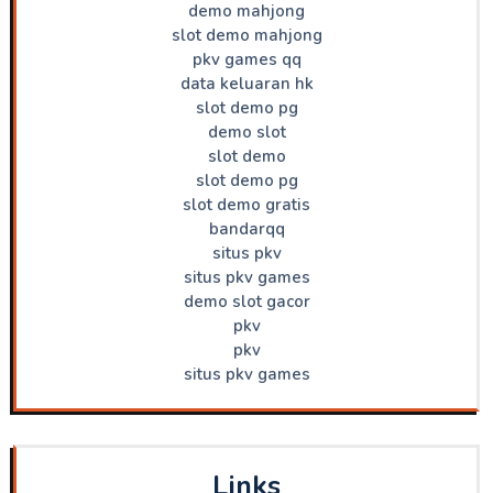
demo mahjong
slot demo mahjong
pkv games qq
data keluaran hk
slot demo pg
demo slot
slot demo
slot demo pg
slot demo gratis
bandarqq
situs pkv
situs pkv games
demo slot gacor
pkv
pkv
situs pkv games
Links