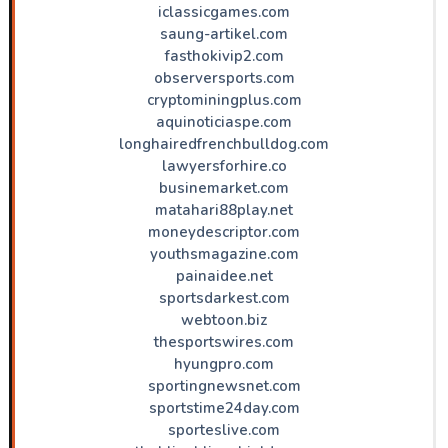
iclassicgames.com
saung-artikel.com
fasthokivip2.com
observersports.com
cryptominingplus.com
aquinoticiaspe.com
longhairedfrenchbulldog.com
lawyersforhire.co
businemarket.com
matahari88play.net
moneydescriptor.com
youthsmagazine.com
painaidee.net
sportsdarkest.com
webtoon.biz
thesportswires.com
hyungpro.com
sportingnewsnet.com
sportstime24day.com
sporteslive.com