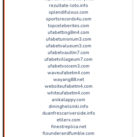
rezultate-loto.info
splendifulous.com
sportsrecords4u.com
topceleberites.com
ufabetting8m4.com
ufabetunionum3.com
ufabetvalueum3.com
ufabetvaultm7.com
ufabetvillageum7.com
ufabetvoicem3.com
waveufabetm4.com
wayang88.net
websiteufabetm4.com
whiteufabetm4.com
anikalappy.com
dininghelsinki.info
duanfrescariverside.info
etilerx.com
finestreplica.net
flounderandfumble.com