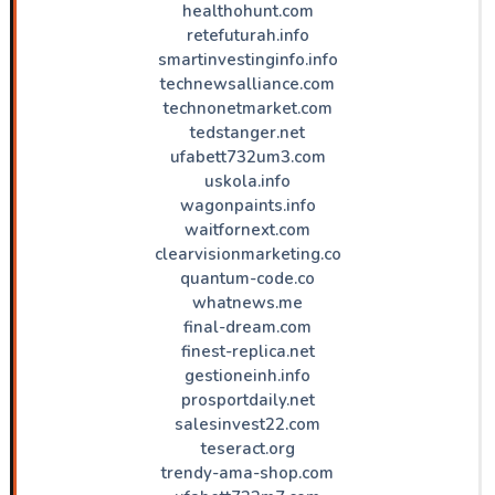
healthohunt.com
retefuturah.info
smartinvestinginfo.info
technewsalliance.com
technonetmarket.com
tedstanger.net
ufabett732um3.com
uskola.info
wagonpaints.info
waitfornext.com
clearvisionmarketing.co
quantum-code.co
whatnews.me
final-dream.com
finest-replica.net
gestioneinh.info
prosportdaily.net
salesinvest22.com
teseract.org
trendy-ama-shop.com