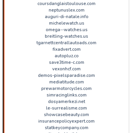
coursdanglaistoulouse.com
neptunuslex.com
auguri-di-natale.info
michelewatch.us
omega--watches.us
breitling-watches.us
tgarnettcentrallautoads.com
fixadvert.com
autopluz.co
save3time-c.com
vexonhcf.com
demos-pixelsparadise.com
mediatitude.com
prewarmotorcycles.com
simracinglinks.com
dosyamerkezi.net
le-surrealisme.com
showcasebeauty.com
insurancepolicyexpert.com
statkeycompany.com