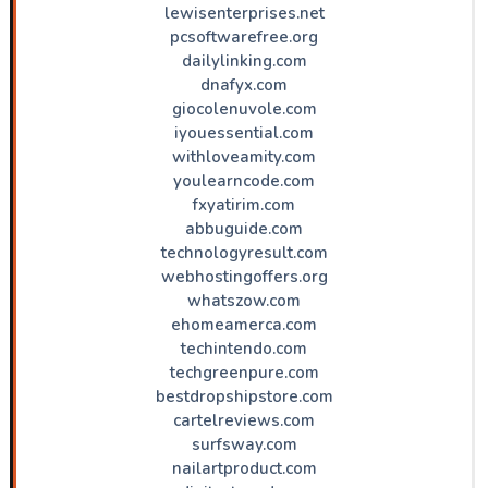
lewisenterprises.net
pcsoftwarefree.org
dailylinking.com
dnafyx.com
giocolenuvole.com
iyouessential.com
withloveamity.com
youlearncode.com
fxyatirim.com
abbuguide.com
technologyresult.com
webhostingoffers.org
whatszow.com
ehomeamerca.com
techintendo.com
techgreenpure.com
bestdropshipstore.com
cartelreviews.com
surfsway.com
nailartproduct.com