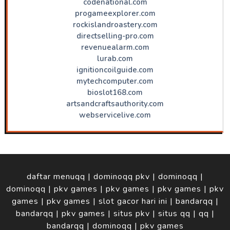
codenational.com
progameexplorer.com
rockislandroastery.com
directselling-pro.com
revenuealarm.com
lurab.com
ignitioncoilguide.com
mytechcomputer.com
bioslot168.com
artsandcraftsauthority.com
webservicelive.com
daftar menuqq
|
dominoqq pkv
|
dominoqq
|
dominoqq
|
pkv games
|
pkv games
|
pkv games
|
pkv
games
|
pkv games
|
slot gacor hari ini
|
bandarqq
|
bandarqq
|
pkv games
|
situs pkv
|
situs qq
|
qq
|
bandarqq
|
dominoqq
|
pkv games