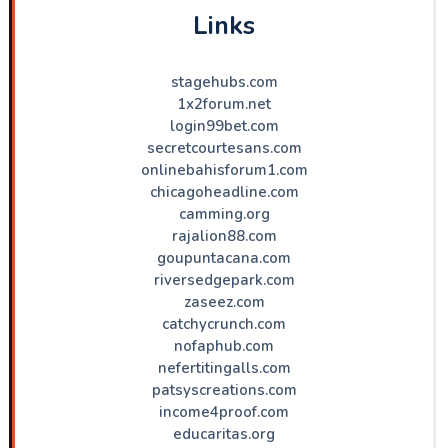
Links
stagehubs.com
1x2forum.net
login99bet.com
secretcourtesans.com
onlinebahisforum1.com
chicagoheadline.com
camming.org
rajalion88.com
goupuntacana.com
riversedgepark.com
zaseez.com
catchycrunch.com
nofaphub.com
nefertitingalls.com
patsyscreations.com
income4proof.com
educaritas.org