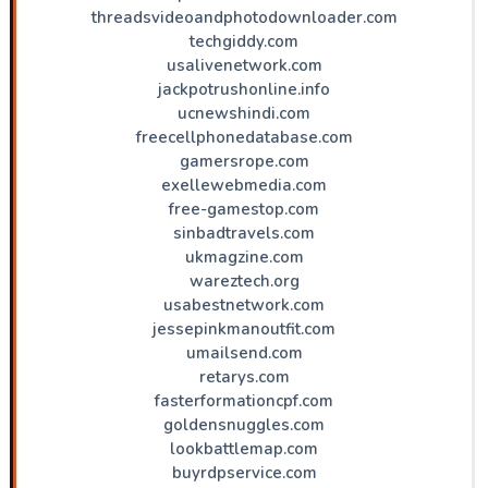
threadsvideoandphotodownloader.com
techgiddy.com
usalivenetwork.com
jackpotrushonline.info
ucnewshindi.com
freecellphonedatabase.com
gamersrope.com
exellewebmedia.com
free-gamestop.com
sinbadtravels.com
ukmagzine.com
wareztech.org
usabestnetwork.com
jessepinkmanoutfit.com
umailsend.com
retarys.com
fasterformationcpf.com
goldensnuggles.com
lookbattlemap.com
buyrdpservice.com