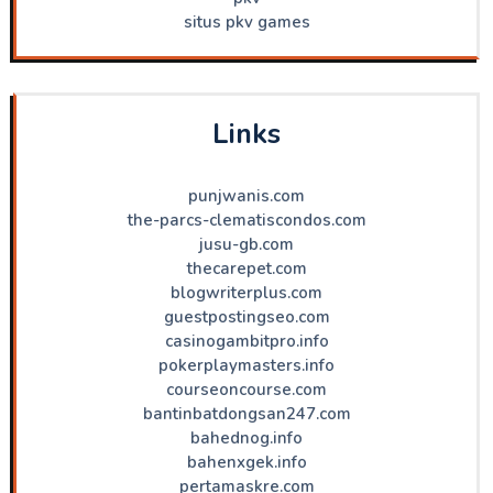
situs pkv games
Links
punjwanis.com
the-parcs-clematiscondos.com
jusu-gb.com
thecarepet.com
blogwriterplus.com
guestpostingseo.com
casinogambitpro.info
pokerplaymasters.info
courseoncourse.com
bantinbatdongsan247.com
bahednog.info
bahenxgek.info
pertamaskre.com