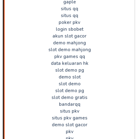
gaple
situs qq
situs qq
poker pkv
login sbobet
akun slot gacor
demo mahjong
slot demo mahjong
pkv games qq
data keluaran hk
slot demo pg
demo slot
slot demo
slot demo pg
slot demo gratis
bandarqq
situs pkv
situs pkv games
demo slot gacor
pkv
pkv