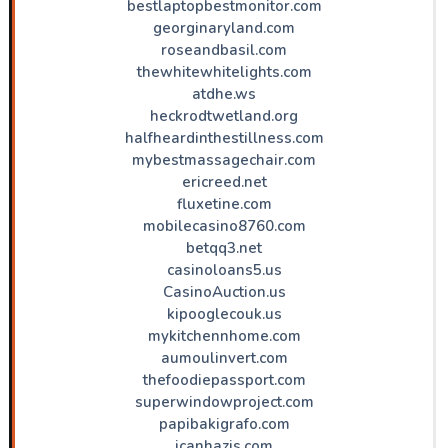
bestlaptopbestmonitor.com
georginaryland.com
roseandbasil.com
thewhitewhitelights.com
atdhe.ws
heckrodtwetland.org
halfheardinthestillness.com
mybestmassagechair.com
ericreed.net
fluxetine.com
mobilecasino8760.com
betqq3.net
casinoloans5.us
CasinoAuction.us
kipooglecouk.us
mykitchennhome.com
aumoulinvert.com
thefoodiepassport.com
superwindowproject.com
papibakigrafo.com
icanhazjs.com