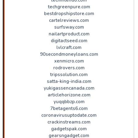
techgreenpure.com
bestdropshipstore.com
cartelreviews.com
surfsway.com
nailartproduct.com
digitactseed.com
lvlcraft.com
90secondmoneyloans.com
xenmicro.com
rodrovers.com
tripssolution.com
satta-king-india.com
yukigassencanada.com
articlehorizone.com
yuqqbbzp.com
7betagents6.com
coronavirusuptodate.com
crackinstreams.com
gadgetspak.com
gearsngadget.com