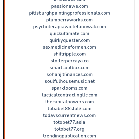
passionawe.com
pittsburghpaintingprofessionals.com
plumberryworks.com
psychoterapiawioletanowak.com
quickultimate.com
quirkyquester.com
sexmedicineformen.com
shiftripple.com
slotterpercaya.co
smartcoolbox.com
sohanjitfinances.com
soulfulhousemusic.net
sparklooms.com
tacticalcontractingllc.com
thecapitalpowers.com
tobabet88slot3.com
todayscurrentnews.com
totobet77.asia
totobet77.org
trendingpublication.com