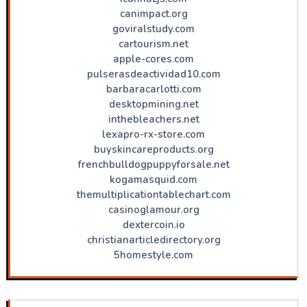
canimpact.org
goviralstudy.com
cartourism.net
apple-cores.com
pulserasdeactividad10.com
barbaracarlotti.com
desktopmining.net
inthebleachers.net
lexapro-rx-store.com
buyskincareproducts.org
frenchbulldogpuppyforsale.net
kogamasquid.com
themultiplicationtablechart.com
casinoglamour.org
dextercoin.io
christianarticledirectory.org
5homestyle.com