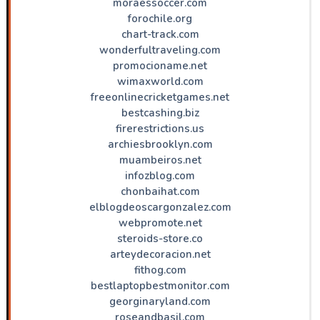
moraessoccer.com
forochile.org
chart-track.com
wonderfultraveling.com
promocioname.net
wimaxworld.com
freeonlinecricketgames.net
bestcashing.biz
firerestrictions.us
archiesbrooklyn.com
muambeiros.net
infozblog.com
chonbaihat.com
elblogdeoscargonzalez.com
webpromote.net
steroids-store.co
arteydecoracion.net
fithog.com
bestlaptopbestmonitor.com
georginaryland.com
roseandbasil.com