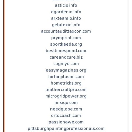
asticio.info
egardenio.info
arxteamio.info
getalexio.info
accountaudittaxcon.com
prymprint.com
sportkeeda.org
besttimespend.com
careandcure.biz
cogniyo.com
easymagazines.org
hirfanjilasmi.com
hometricks.org
leathercraftpro.com
microgridpower.org
mixiqo.com
needglobe.com
ortocoach.com
passionawe.com
pittsburghpaintingprofessionals.com