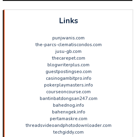
Links
punjwanis.com
the-parcs-clematiscondos.com
jusu-gb.com
thecarepet.com
blogwriterplus.com
guestpostingseo.com
casinogambitpro.info
pokerplaymasters.info
courseoncourse.com
bantinbatdongsan247.com
bahednog.info
bahenxgek.info
pertamaskre.com
threadsvideoandphotodownloader.com
techgiddy.com