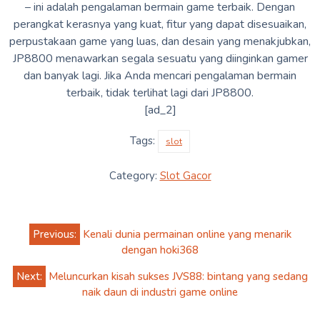
– ini adalah pengalaman bermain game terbaik. Dengan
perangkat kerasnya yang kuat, fitur yang dapat disesuaikan,
perpustakaan game yang luas, dan desain yang menakjubkan,
JP8800 menawarkan segala sesuatu yang diinginkan gamer
dan banyak lagi. Jika Anda mencari pengalaman bermain
terbaik, tidak terlihat lagi dari JP8800.
[ad_2]
Tags:
slot
Category:
Slot Gacor
Post
Previous:
Kenali dunia permainan online yang menarik
navigation
dengan hoki368
Next:
Meluncurkan kisah sukses JVS88: bintang yang sedang
naik daun di industri game online