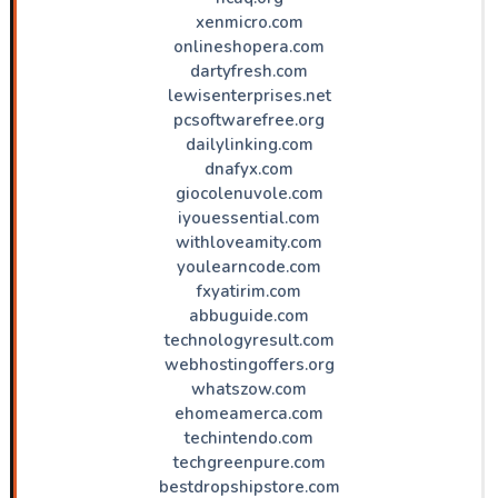
xenmicro.com
onlineshopera.com
dartyfresh.com
lewisenterprises.net
pcsoftwarefree.org
dailylinking.com
dnafyx.com
giocolenuvole.com
iyouessential.com
withloveamity.com
youlearncode.com
fxyatirim.com
abbuguide.com
technologyresult.com
webhostingoffers.org
whatszow.com
ehomeamerca.com
techintendo.com
techgreenpure.com
bestdropshipstore.com