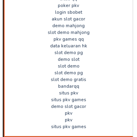
poker pkv
login sbobet
akun slot gacor
demo mahjong
slot demo mahjong
pkv games qq
data keluaran hk
slot demo pg
demo slot
slot demo
slot demo pg
slot demo gratis
bandarqq
situs pkv
situs pkv games
demo slot gacor
pkv
pkv
situs pkv games