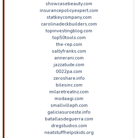
showcasebeauty.com
insurancepolicyexpert.com
statkeycompany.com
carolinadeckbuilders.com
topinvestingblog.com
top50tools.com
the-rep.com
saltyfranks.com
annerani.com
jazzatude.com
0022pa.com
zeroshare.info
bilesinc.com
milaretreatnz.com
modaagi.com
smallvilleph.com
galiciasuroeste.info
batallasdeguerra.com
dregstudios.com
neatstuffhelpskids.org