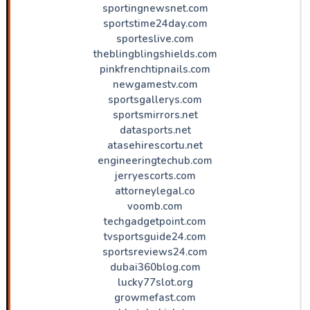
sportingnewsnet.com
sportstime24day.com
sporteslive.com
theblingblingshields.com
pinkfrenchtipnails.com
newgamestv.com
sportsgallerys.com
sportsmirrors.net
datasports.net
atasehirescortu.net
engineeringtechub.com
jerryescorts.com
attorneylegal.co
voomb.com
techgadgetpoint.com
tvsportsguide24.com
sportsreviews24.com
dubai360blog.com
lucky77slot.org
growmefast.com