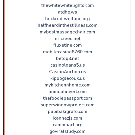
thewhitewhitelights.com
atdhe.ws
heckrodtwetland.org
halfheardinthestillness.com
mybestmassagechair.com
ericreed.net
fluxetine.com
mobilecasino8760.com
betqq3.net
casinoloans5.us
CasinoAuction.us
kipooglecouk.us
mykitchennhome.com
aumoulinvert.com
thefoodiepassport.com
superwindowproject.com
papibakigrafo.com
icanhazjs.com
canimpact.org
goviralstudy.com