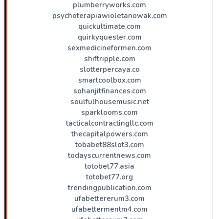
plumberryworks.com
psychoterapiawioletanowak.com
quickultimate.com
quirkyquester.com
sexmedicineformen.com
shiftripple.com
slotterpercaya.co
smartcoolbox.com
sohanjitfinances.com
soulfulhousemusic.net
sparklooms.com
tacticalcontractingllc.com
thecapitalpowers.com
tobabet88slot3.com
todayscurrentnews.com
totobet77.asia
totobet77.org
trendingpublication.com
ufabettererum3.com
ufabettermentm4.com