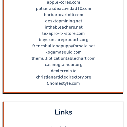
apple-cores.com
pulserasdeactividad10.com
barbaracarlotti.com
desktopmining.net
inthebleachers.net
lexapro-rx-store.com
buyskincareproducts.org
frenchbulldogpuppyforsale.net
kogamasquid.com
themultiplicationtablechart.com
casinoglamour.org
dextercoin.io
christianarticledirectory.org
5homestyle.com
Links