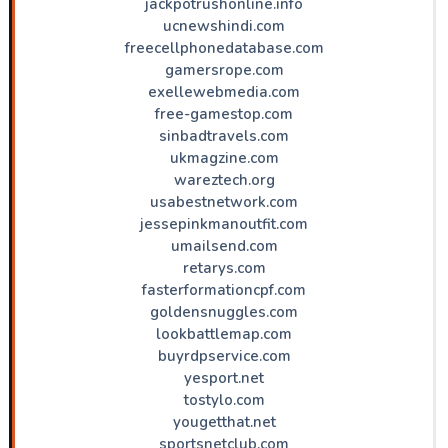
jackpotrushonline.info
ucnewshindi.com
freecellphonedatabase.com
gamersrope.com
exellewebmedia.com
free-gamestop.com
sinbadtravels.com
ukmagzine.com
wareztech.org
usabestnetwork.com
jessepinkmanoutfit.com
umailsend.com
retarys.com
fasterformationcpf.com
goldensnuggles.com
lookbattlemap.com
buyrdpservice.com
yesport.net
tostylo.com
yougetthat.net
sportsnetclub.com