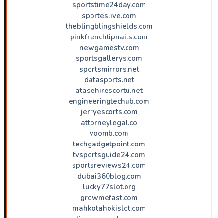
sportstime24day.com
sporteslive.com
theblingblingshields.com
pinkfrenchtipnails.com
newgamestv.com
sportsgallerys.com
sportsmirrors.net
datasports.net
atasehirescortu.net
engineeringtechub.com
jerryescorts.com
attorneylegal.co
voomb.com
techgadgetpoint.com
tvsportsguide24.com
sportsreviews24.com
dubai360blog.com
lucky77slot.org
growmefast.com
mahkotahokislot.com