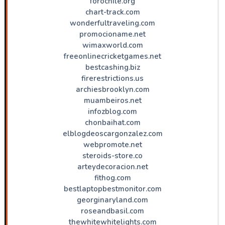
forochile.org
chart-track.com
wonderfultraveling.com
promocioname.net
wimaxworld.com
freeonlinecricketgames.net
bestcashing.biz
firerestrictions.us
archiesbrooklyn.com
muambeiros.net
infozblog.com
chonbaihat.com
elblogdeoscargonzalez.com
webpromote.net
steroids-store.co
arteydecoracion.net
fithog.com
bestlaptopbestmonitor.com
georginaryland.com
roseandbasil.com
thewhitewhitelights.com