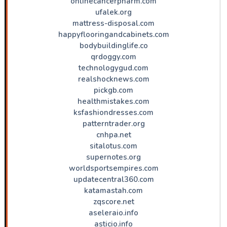
onlinecancerpharm.com
ufalek.org
mattress-disposal.com
happyflooringandcabinets.com
bodybuildinglife.co
qrdoggy.com
technologygud.com
realshocknews.com
pickgb.com
healthmistakes.com
ksfashiondresses.com
patterntrader.org
cnhpa.net
sitalotus.com
supernotes.org
worldsportsempires.com
updatecentral360.com
katamastah.com
zqscore.net
aseleraio.info
asticio.info