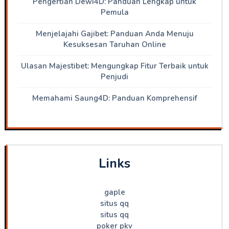
Pengertian Dewi4D: Panduan Lengkap untuk
Pemula
Menjelajahi Gajibet: Panduan Anda Menuju
Kesuksesan Taruhan Online
Ulasan Majestibet: Mengungkap Fitur Terbaik untuk
Penjudi
Memahami Saung4D: Panduan Komprehensif
Links
gaple
situs qq
situs qq
poker pkv