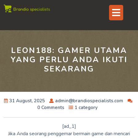
Skip
Op
to
content
But
LEON188: GAMER UTAMA
YANG PERLU ANDA IKUTI
SEKARANG
31 August, 2025
admin@brandiospecialists.com
0 Comments
1 category
[ad_1]
Jika Anda seorang penggemar bermain game dan mencari