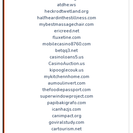
atdhe.ws
heckrodtwetland.org
halfheardinthestillness.com
mybestmassagechair.com
ericreed.net
fluxetine.com
mobilecasino8760.com
betqq3.net
casinoloans5.us
CasinoAuction.us
kipooglecouk.us
mykitchennhome.com
aumoulinvert.com
thefoodiepassport.com
superwindowproject.com
papibakigrafo.com
icanhazjs.com
canimpact.org
goviralstudy.com
cartourism.net