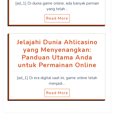
[ad_1] Di dunia game online, ada banyak pemain
yang telah…
Read More
Jelajahi Dunia Ahlicasino
yang Menyenangkan:
Panduan Utama Anda
untuk Permainan Online
[ad_1] Di era digital saat ini, game online telah
menjadi…
Read More