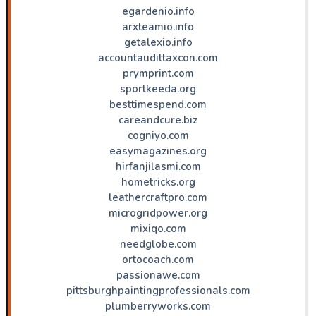
egardenio.info
arxteamio.info
getalexio.info
accountaudittaxcon.com
prymprint.com
sportkeeda.org
besttimespend.com
careandcure.biz
cogniyo.com
easymagazines.org
hirfanjilasmi.com
hometricks.org
leathercraftpro.com
microgridpower.org
mixiqo.com
needglobe.com
ortocoach.com
passionawe.com
pittsburghpaintingprofessionals.com
plumberryworks.com