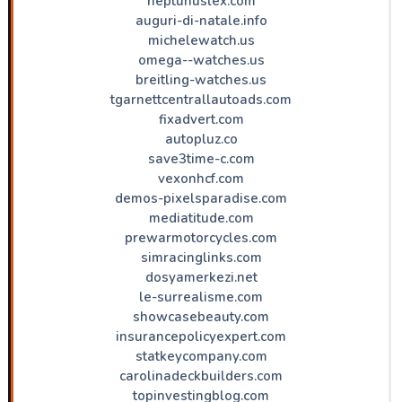
neptunuslex.com
auguri-di-natale.info
michelewatch.us
omega--watches.us
breitling-watches.us
tgarnettcentrallautoads.com
fixadvert.com
autopluz.co
save3time-c.com
vexonhcf.com
demos-pixelsparadise.com
mediatitude.com
prewarmotorcycles.com
simracinglinks.com
dosyamerkezi.net
le-surrealisme.com
showcasebeauty.com
insurancepolicyexpert.com
statkeycompany.com
carolinadeckbuilders.com
topinvestingblog.com