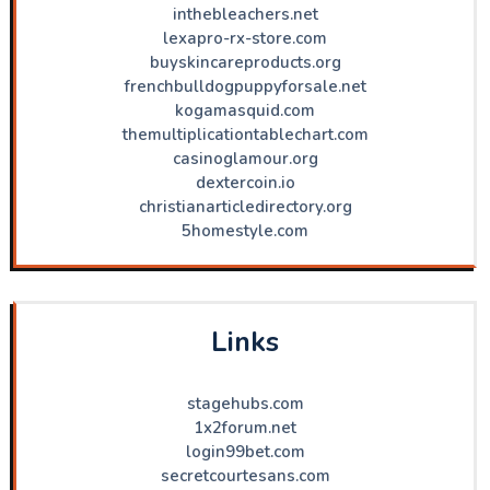
inthebleachers.net
lexapro-rx-store.com
buyskincareproducts.org
frenchbulldogpuppyforsale.net
kogamasquid.com
themultiplicationtablechart.com
casinoglamour.org
dextercoin.io
christianarticledirectory.org
5homestyle.com
Links
stagehubs.com
1x2forum.net
login99bet.com
secretcourtesans.com