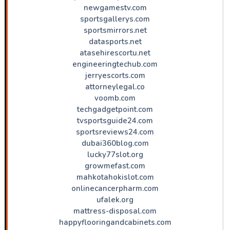
newgamestv.com
sportsgallerys.com
sportsmirrors.net
datasports.net
atasehirescortu.net
engineeringtechub.com
jerryescorts.com
attorneylegal.co
voomb.com
techgadgetpoint.com
tvsportsguide24.com
sportsreviews24.com
dubai360blog.com
lucky77slot.org
growmefast.com
mahkotahokislot.com
onlinecancerpharm.com
ufalek.org
mattress-disposal.com
happyflooringandcabinets.com