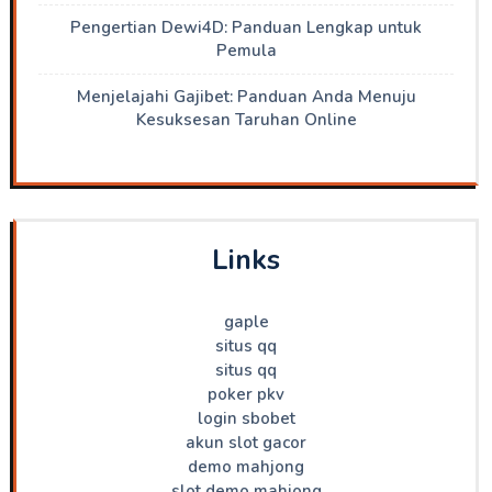
Pengertian Dewi4D: Panduan Lengkap untuk
Pemula
Menjelajahi Gajibet: Panduan Anda Menuju
Kesuksesan Taruhan Online
Links
gaple
situs qq
situs qq
poker pkv
login sbobet
akun slot gacor
demo mahjong
slot demo mahjong