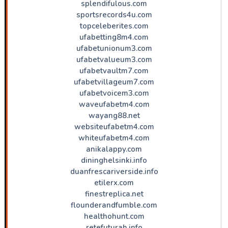
splendifulous.com
sportsrecords4u.com
topceleberites.com
ufabetting8m4.com
ufabetunionum3.com
ufabetvalueum3.com
ufabetvaultm7.com
ufabetvillageum7.com
ufabetvoicem3.com
waveufabetm4.com
wayang88.net
websiteufabetm4.com
whiteufabetm4.com
anikalappy.com
dininghelsinki.info
duanfrescariverside.info
etilerx.com
finestreplica.net
flounderandfumble.com
healthohunt.com
retefuturah.info