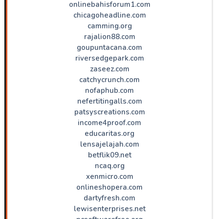
onlinebahisforum1.com
chicagoheadline.com
camming.org
rajalion88.com
goupuntacana.com
riversedgepark.com
zaseez.com
catchycrunch.com
nofaphub.com
nefertitingalls.com
patsyscreations.com
income4proof.com
educaritas.org
lensajelajah.com
betflik09.net
ncaq.org
xenmicro.com
onlineshopera.com
dartyfresh.com
lewisenterprises.net