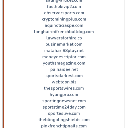
saung-artikel.com
fasthokivip2.com
observersports.com
cryptominingplus.com
aquinoticiaspe.com
longhairedfrenchbulldog.com
lawyersforhire.co
businemarket.com
matahari88play.net
moneydescriptor.com
youthsmagazine.com
painaidee.net
sportsdarkest.com
webtoon.biz
thesportswires.com
hyungpro.com
sportingnewsnet.com
sportstime24day.com
sporteslive.com
theblingblingshields.com
pinkfrenchtipnails.com