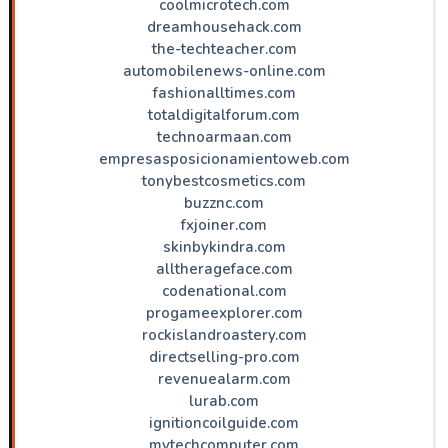
coolmicrotech.com
dreamhousehack.com
the-techteacher.com
automobilenews-online.com
fashionalltimes.com
totaldigitalforum.com
technoarmaan.com
empresasposicionamientoweb.com
tonybestcosmetics.com
buzznc.com
fxjoiner.com
skinbykindra.com
alltherageface.com
codenational.com
progameexplorer.com
rockislandroastery.com
directselling-pro.com
revenuealarm.com
lurab.com
ignitioncoilguide.com
mytechcomputer.com