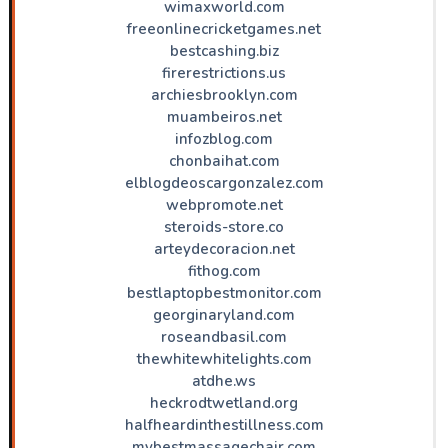
wimaxworld.com
freeonlinecricketgames.net
bestcashing.biz
firerestrictions.us
archiesbrooklyn.com
muambeiros.net
infozblog.com
chonbaihat.com
elblogdeoscargonzalez.com
webpromote.net
steroids-store.co
arteydecoracion.net
fithog.com
bestlaptopbestmonitor.com
georginaryland.com
roseandbasil.com
thewhitewhitelights.com
atdhe.ws
heckrodtwetland.org
halfheardinthestillness.com
mybestmassagechair.com