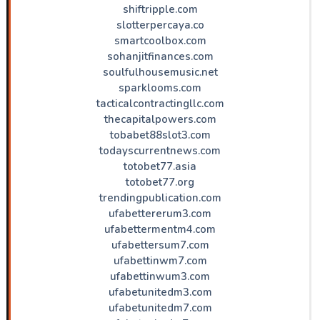
shiftripple.com
slotterpercaya.co
smartcoolbox.com
sohanjitfinances.com
soulfulhousemusic.net
sparklooms.com
tacticalcontractingllc.com
thecapitalpowers.com
tobabet88slot3.com
todayscurrentnews.com
totobet77.asia
totobet77.org
trendingpublication.com
ufabettererum3.com
ufabettermentm4.com
ufabettersum7.com
ufabettinwm7.com
ufabettinwum3.com
ufabetunitedm3.com
ufabetunitedm7.com