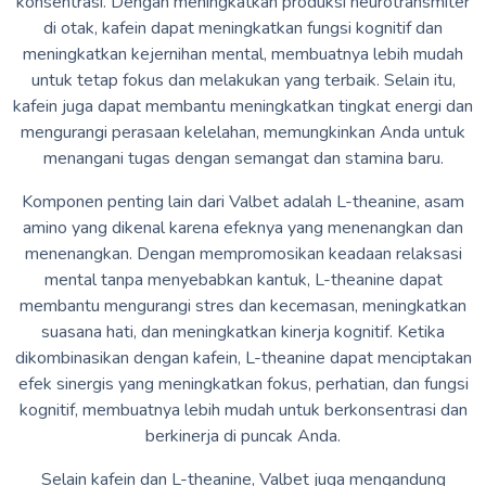
konsentrasi. Dengan meningkatkan produksi neurotransmiter
di otak, kafein dapat meningkatkan fungsi kognitif dan
meningkatkan kejernihan mental, membuatnya lebih mudah
untuk tetap fokus dan melakukan yang terbaik. Selain itu,
kafein juga dapat membantu meningkatkan tingkat energi dan
mengurangi perasaan kelelahan, memungkinkan Anda untuk
menangani tugas dengan semangat dan stamina baru.
Komponen penting lain dari Valbet adalah L-theanine, asam
amino yang dikenal karena efeknya yang menenangkan dan
menenangkan. Dengan mempromosikan keadaan relaksasi
mental tanpa menyebabkan kantuk, L-theanine dapat
membantu mengurangi stres dan kecemasan, meningkatkan
suasana hati, dan meningkatkan kinerja kognitif. Ketika
dikombinasikan dengan kafein, L-theanine dapat menciptakan
efek sinergis yang meningkatkan fokus, perhatian, dan fungsi
kognitif, membuatnya lebih mudah untuk berkonsentrasi dan
berkinerja di puncak Anda.
Selain kafein dan L-theanine, Valbet juga mengandung