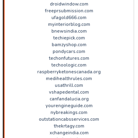
droidwindow.com
freeprsubmission.com
ufagold666.com
myinteriorblog.com
bnewsindia.com
techiepick.com
bamzyshop.com
pondycars.com
techonfutures.com
techoologic.com
raspberryketonescanada.org
medihealthrules.com
usathrill.com
vshapedental.com
canfandalucia.org
yourengineguide.com
nybreakings.com
outstationcabsservices.com
thekrtagy.com
xchangeindia.com