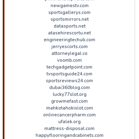
newgamestv.com
sportsgallerys.com
sportsmirrors.net
datasports.net
atasehirescortu.net
engineeringtechub.com
jerryescorts.com
attorneylegal.co
voomb.com
techgadgetpoint.com
tvsportsguide24.com
sportsreviews24.com
dubai360blog.com
lucky77slot.org
growmefast.com
mahkotahokislot.com
onlinecancerpharm.com
ufalek.org
mattress-disposal.com
happyflooringandcabinets.com