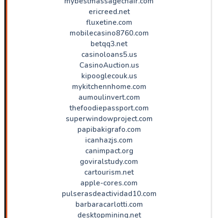
mybestmassagechair.com
ericreed.net
fluxetine.com
mobilecasino8760.com
betqq3.net
casinoloans5.us
CasinoAuction.us
kipooglecouk.us
mykitchennhome.com
aumoulinvert.com
thefoodiepassport.com
superwindowproject.com
papibakigrafo.com
icanhazjs.com
canimpact.org
goviralstudy.com
cartourism.net
apple-cores.com
pulserasdeactividad10.com
barbaracarlotti.com
desktopmining.net