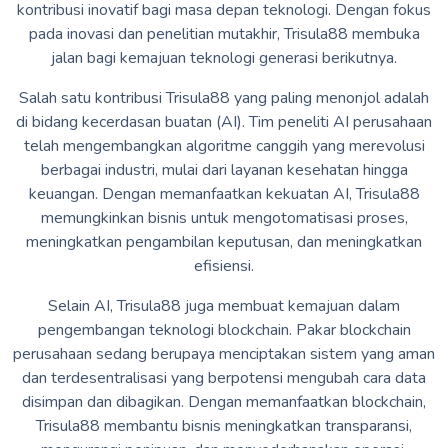
kontribusi inovatif bagi masa depan teknologi. Dengan fokus
pada inovasi dan penelitian mutakhir, Trisula88 membuka
jalan bagi kemajuan teknologi generasi berikutnya.
Salah satu kontribusi Trisula88 yang paling menonjol adalah
di bidang kecerdasan buatan (AI). Tim peneliti AI perusahaan
telah mengembangkan algoritme canggih yang merevolusi
berbagai industri, mulai dari layanan kesehatan hingga
keuangan. Dengan memanfaatkan kekuatan AI, Trisula88
memungkinkan bisnis untuk mengotomatisasi proses,
meningkatkan pengambilan keputusan, dan meningkatkan
efisiensi.
Selain AI, Trisula88 juga membuat kemajuan dalam
pengembangan teknologi blockchain. Pakar blockchain
perusahaan sedang berupaya menciptakan sistem yang aman
dan terdesentralisasi yang berpotensi mengubah cara data
disimpan dan dibagikan. Dengan memanfaatkan blockchain,
Trisula88 membantu bisnis meningkatkan transparansi,