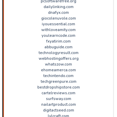
pcsoftwarefree.org
dailylinking.com
dnafyx.com
giocolenuvole.com
iyouessential.com
withloveamity.com
youlearncode.com
fxyatirim.com
abbuguide.com
technologyresult.com
webhostingoffers.org
whatszow.com
ehomeamerca.com
techintendo.com
techgreenpure.com
bestdropshipstore.com
cartelreviews.com
surfsway.com
nailartproduct.com
digitactseed.com
lvlcraft.com