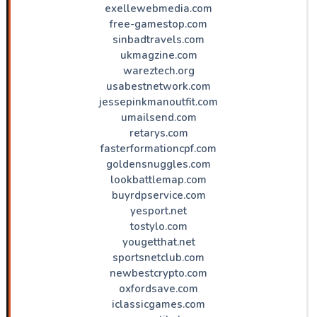
exellewebmedia.com
free-gamestop.com
sinbadtravels.com
ukmagzine.com
wareztech.org
usabestnetwork.com
jessepinkmanoutfit.com
umailsend.com
retarys.com
fasterformationcpf.com
goldensnuggles.com
lookbattlemap.com
buyrdpservice.com
yesport.net
tostylo.com
yougetthat.net
sportsnetclub.com
newbestcrypto.com
oxfordsave.com
iclassicgames.com