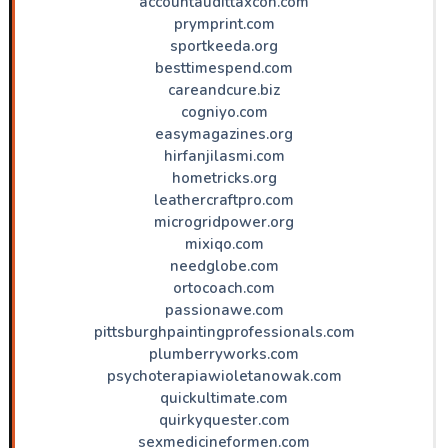
accountaudittaxcon.com
prymprint.com
sportkeeda.org
besttimespend.com
careandcure.biz
cogniyo.com
easymagazines.org
hirfanjilasmi.com
hometricks.org
leathercraftpro.com
microgridpower.org
mixiqo.com
needglobe.com
ortocoach.com
passionawe.com
pittsburghpaintingprofessionals.com
plumberryworks.com
psychoterapiawioletanowak.com
quickultimate.com
quirkyquester.com
sexmedicineformen.com