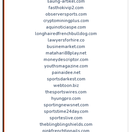
saung-artikel.com
fasthokivip2.com
observersports.com
cryptominingplus.com
aquinoticiaspe.com
longhairedfrenchbulldog.com
lawyersforhire.co
businemarket.com
matahari88play.net
moneydescriptor.com
youthsmagazine.com
painaidee.net
sportsdarkest.com
webtoon.biz
thesportswires.com
hyungpro.com
sportingnewsnet.com
sportstime24day.com
sporteslive.com
theblingblingshields.com
pinkfrenchtipnails.com