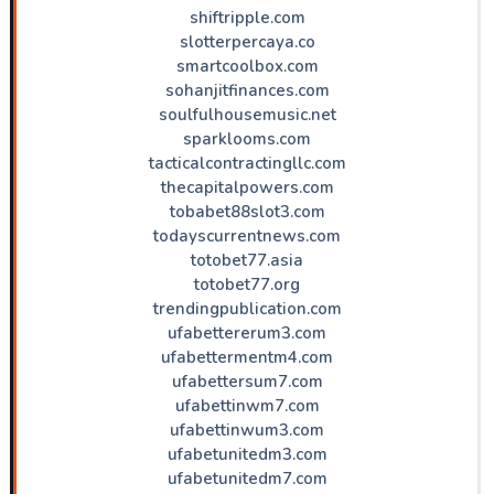
shiftripple.com
slotterpercaya.co
smartcoolbox.com
sohanjitfinances.com
soulfulhousemusic.net
sparklooms.com
tacticalcontractingllc.com
thecapitalpowers.com
tobabet88slot3.com
todayscurrentnews.com
totobet77.asia
totobet77.org
trendingpublication.com
ufabettererum3.com
ufabettermentm4.com
ufabettersum7.com
ufabettinwm7.com
ufabettinwum3.com
ufabetunitedm3.com
ufabetunitedm7.com