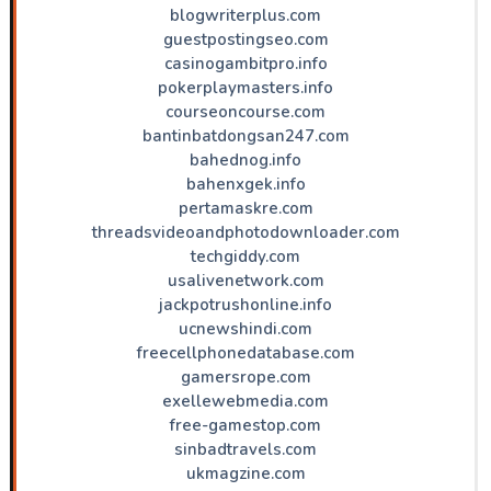
blogwriterplus.com
guestpostingseo.com
casinogambitpro.info
pokerplaymasters.info
courseoncourse.com
bantinbatdongsan247.com
bahednog.info
bahenxgek.info
pertamaskre.com
threadsvideoandphotodownloader.com
techgiddy.com
usalivenetwork.com
jackpotrushonline.info
ucnewshindi.com
freecellphonedatabase.com
gamersrope.com
exellewebmedia.com
free-gamestop.com
sinbadtravels.com
ukmagzine.com