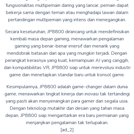
fungsionalitas multipemain daring yang lancar, pemain dapat
bekerja sama dengan teman atau menghadapi lawan dalam
pertandingan multipemain yang intens dan menegangkan.
Secara keseluruhan, JP8800 dirancang untuk mendefinisikan
kembali masa depan gaming, menawarkan pengalaman
gaming yang benar-benar imersif dan menarik yang
mendobrak batasan dari apa yang mungkin terjadi. Dengan
perangkat kerasnya yang kuat, kemampuan AI yang canggih,
dan kompatibilitas VR, JP8800 siap untuk merevolusi industri
game dan menetapkan standar baru untuk konsol game.
Kesimpulannya, JP8800 adalah game-changer dalam dunia
game, menawarkan tingkat kinerja dan inovasi tak tertandingi
yang pasti akan menyenangkan para gamer dari segala usia.
Dengan teknologi mutakhir dan desain yang tahan masa
depan, JP8800 siap mengantarkan era baru permainan yang
menjanjikan pengalaman tak terlupakan.
[ad_2]