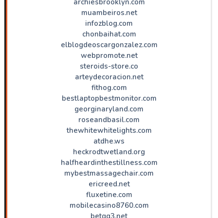
archiesbrooklyn.com
muambeiros.net
infozblog.com
chonbaihat.com
elblogdeoscargonzalez.com
webpromote.net
steroids-store.co
arteydecoracion.net
fithog.com
bestlaptopbestmonitor.com
georginaryland.com
roseandbasil.com
thewhitewhitelights.com
atdhe.ws
heckrodtwetland.org
halfheardinthestillness.com
mybestmassagechair.com
ericreed.net
fluxetine.com
mobilecasino8760.com
betqq3.net