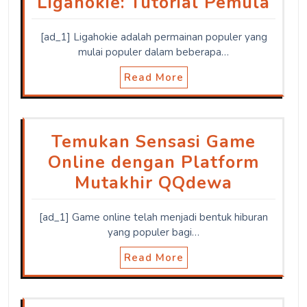
Ligahokie: Tutorial Pemula
[ad_1] Ligahokie adalah permainan populer yang
mulai populer dalam beberapa…
Read More
Temukan Sensasi Game
Online dengan Platform
Mutakhir QQdewa
[ad_1] Game online telah menjadi bentuk hiburan
yang populer bagi…
Read More