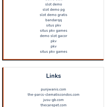
slot demo
slot demo pg
slot demo gratis
bandarqq
situs pkv
situs pkv games
demo slot gacor
pkv
pkv
situs pkv games
Links
punjwanis.com
the-parcs-clematiscondos.com
jusu-gb.com
thecarepet.com