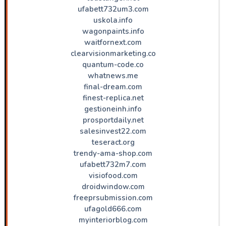
ufabett732um3.com
uskola.info
wagonpaints.info
waitfornext.com
clearvisionmarketing.co
quantum-code.co
whatnews.me
final-dream.com
finest-replica.net
gestioneinh.info
prosportdaily.net
salesinvest22.com
teseract.org
trendy-ama-shop.com
ufabett732m7.com
visiofood.com
droidwindow.com
freeprsubmission.com
ufagold666.com
myinteriorblog.com