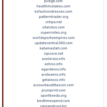
pickgb.com
healthmistakes.com
ksfashiondresses.com
patterntrader.org
cnhpa.net
sitalotus.com
supernotes.org
worldsportsempires.com
updatecentral360.com
katamastah.com
zqscore.net
aseleraio.info
asticio.info
egardenio.info
arxteamio.info
getalexio.info
accountaudittaxcon.com
prymprint.com
sportkeeda.org
besttimespend.com
careandcure.biz