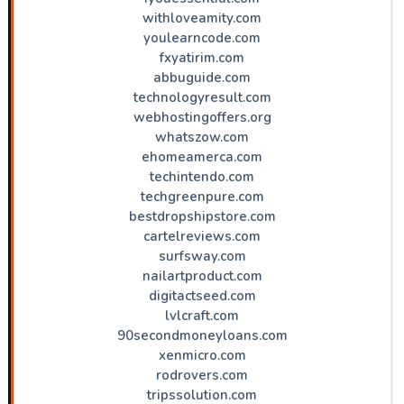
withloveamity.com
youlearncode.com
fxyatirim.com
abbuguide.com
technologyresult.com
webhostingoffers.org
whatszow.com
ehomeamerca.com
techintendo.com
techgreenpure.com
bestdropshipstore.com
cartelreviews.com
surfsway.com
nailartproduct.com
digitactseed.com
lvlcraft.com
90secondmoneyloans.com
xenmicro.com
rodrovers.com
tripssolution.com