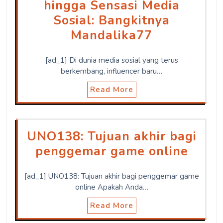
hingga Sensasi Media
Sosial: Bangkitnya
Mandalika77
[ad_1] Di dunia media sosial yang terus
berkembang, influencer baru…
Read More
UNO138: Tujuan akhir bagi
penggemar game online
[ad_1] UNO138: Tujuan akhir bagi penggemar game
online Apakah Anda…
Read More