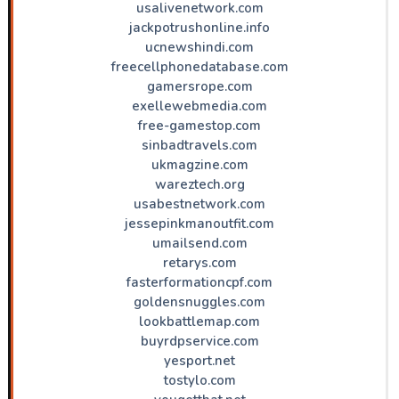
usalivenetwork.com
jackpotrushonline.info
ucnewshindi.com
freecellphonedatabase.com
gamersrope.com
exellewebmedia.com
free-gamestop.com
sinbadtravels.com
ukmagzine.com
wareztech.org
usabestnetwork.com
jessepinkmanoutfit.com
umailsend.com
retarys.com
fasterformationcpf.com
goldensnuggles.com
lookbattlemap.com
buyrdpservice.com
yesport.net
tostylo.com