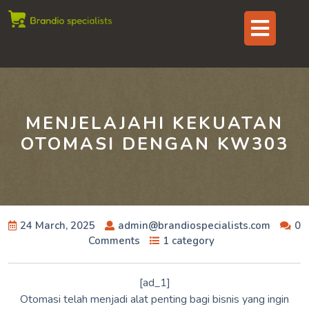
Skip
Op
to
content
But
MENJELAJAHI KEKUATAN
OTOMASI DENGAN KW303
24 March, 2025
admin@brandiospecialists.com
0
Comments
1 category
[ad_1]
Otomasi telah menjadi alat penting bagi bisnis yang ingin