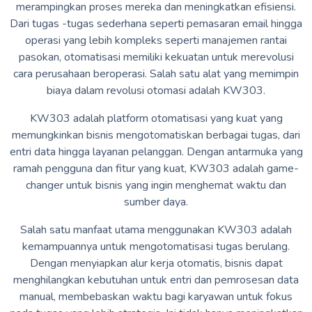
merampingkan proses mereka dan meningkatkan efisiensi.
Dari tugas -tugas sederhana seperti pemasaran email hingga
operasi yang lebih kompleks seperti manajemen rantai
pasokan, otomatisasi memiliki kekuatan untuk merevolusi
cara perusahaan beroperasi. Salah satu alat yang memimpin
biaya dalam revolusi otomasi adalah KW303.
KW303 adalah platform otomatisasi yang kuat yang
memungkinkan bisnis mengotomatiskan berbagai tugas, dari
entri data hingga layanan pelanggan. Dengan antarmuka yang
ramah pengguna dan fitur yang kuat, KW303 adalah game-
changer untuk bisnis yang ingin menghemat waktu dan
sumber daya.
Salah satu manfaat utama menggunakan KW303 adalah
kemampuannya untuk mengotomatisasi tugas berulang.
Dengan menyiapkan alur kerja otomatis, bisnis dapat
menghilangkan kebutuhan untuk entri dan pemrosesan data
manual, membebaskan waktu bagi karyawan untuk fokus