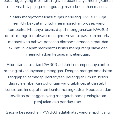
pada tugas yang lebih strategis. Ini tidak hanya meningkatkan
efisiensi tetapi juga mengurangi risiko kesalahan manusia.
Selain mengotomatisasi tugas berulang, KW303 juga
memiliki kekuatan untuk merampingkan proses yang
kompleks. Misalnya, bisnis dapat menggunakan KW303
untuk mengotomatisasi manajemen rantai pasokan mereka,
memastikan bahwa pesanan diproses dengan cepat dan
akurat. Ini dapat membantu bisnis mengurangi biaya dan
meningkatkan kepuasan pelanggan.
Fitur utama lain dari KW303 adalah kemampuannya untuk
meningkatkan layanan pelanggan. Dengan mengotomatiskan
tanggapan terhadap pertanyaan pelanggan umum, bisnis
dapat memberikan dukungan yang lebih cepat dan lebih
konsisten. Ini dapat membantu meningkatkan kepuasan dan
loyalitas pelanggan, yang mengarah pada peningkatan
penjualan dan pendapatan.
Secara keseluruhan, KW303 adalah alat yang ampuh yang