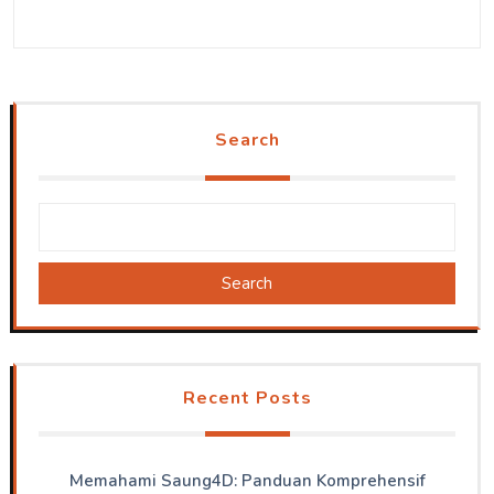
Search
Search
Recent Posts
Memahami Saung4D: Panduan Komprehensif