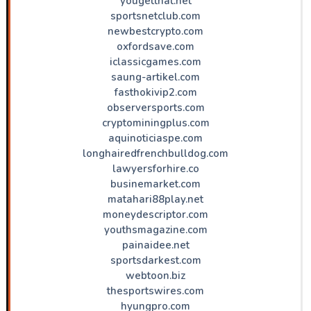
yougetthat.net
sportsnetclub.com
newbestcrypto.com
oxfordsave.com
iclassicgames.com
saung-artikel.com
fasthokivip2.com
observersports.com
cryptominingplus.com
aquinoticiaspe.com
longhairedfrenchbulldog.com
lawyersforhire.co
businemarket.com
matahari88play.net
moneydescriptor.com
youthsmagazine.com
painaidee.net
sportsdarkest.com
webtoon.biz
thesportswires.com
hyungpro.com