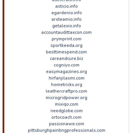
asticio.info
egardenio.info
arxteamio.info
getalexio.info
accountaudittaxcon.com
prymprint.com
sportkeeda.org
besttimespend.com
careandcure.biz
cogniyo.com
easymagazines.org
hirfanjilasmi.com
hometricks.org
leathercraftpro.com
microgridpower.org
mixiqo.com
needglobe.com
ortocoach.com
passionawe.com
pittsburghpaintingprofessionals.com