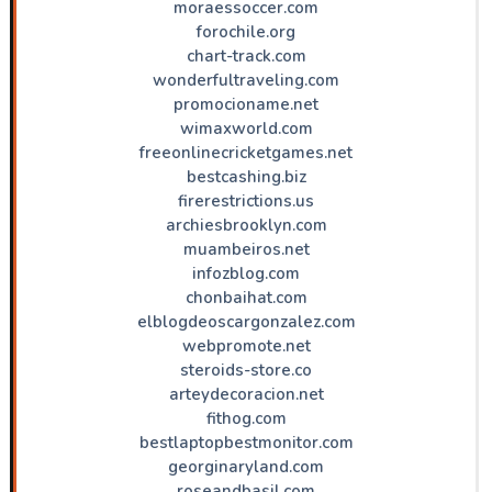
moraessoccer.com
forochile.org
chart-track.com
wonderfultraveling.com
promocioname.net
wimaxworld.com
freeonlinecricketgames.net
bestcashing.biz
firerestrictions.us
archiesbrooklyn.com
muambeiros.net
infozblog.com
chonbaihat.com
elblogdeoscargonzalez.com
webpromote.net
steroids-store.co
arteydecoracion.net
fithog.com
bestlaptopbestmonitor.com
georginaryland.com
roseandbasil.com