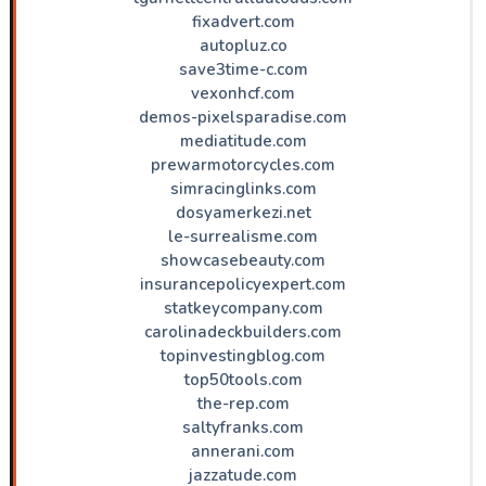
fixadvert.com
autopluz.co
save3time-c.com
vexonhcf.com
demos-pixelsparadise.com
mediatitude.com
prewarmotorcycles.com
simracinglinks.com
dosyamerkezi.net
le-surrealisme.com
showcasebeauty.com
insurancepolicyexpert.com
statkeycompany.com
carolinadeckbuilders.com
topinvestingblog.com
top50tools.com
the-rep.com
saltyfranks.com
annerani.com
jazzatude.com