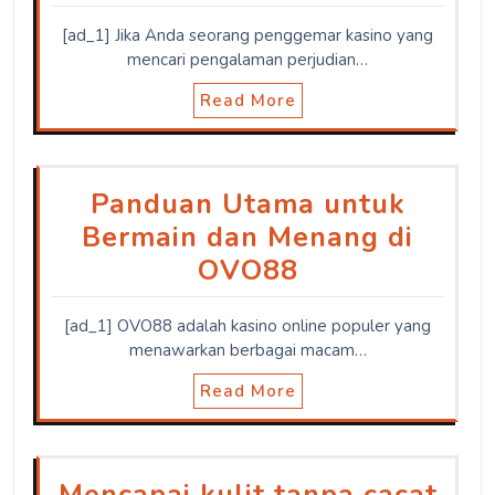
[ad_1] Jika Anda seorang penggemar kasino yang
mencari pengalaman perjudian…
Read More
Panduan Utama untuk
Bermain dan Menang di
OVO88
[ad_1] OVO88 adalah kasino online populer yang
menawarkan berbagai macam…
Read More
Mencapai kulit tanpa cacat