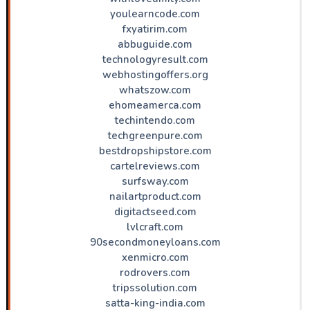
youlearncode.com
fxyatirim.com
abbuguide.com
technologyresult.com
webhostingoffers.org
whatszow.com
ehomeamerca.com
techintendo.com
techgreenpure.com
bestdropshipstore.com
cartelreviews.com
surfsway.com
nailartproduct.com
digitactseed.com
lvlcraft.com
90secondmoneyloans.com
xenmicro.com
rodrovers.com
tripssolution.com
satta-king-india.com