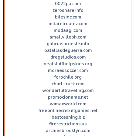
0022pa.com
zeroshare.info
bilesinc.com
milaretreatnz.com
modaagi.com
smallvilleph.com
galiciasuroeste.info
batallasdeguerra.com
dregstudios.com
neatstuffhelpskids.org
moraessoccer.com
forochile.org
chart-track.com
wonderfultraveling.com
promocioname.net
wimaxworld.com
freeonlinecricketgames.net
bestcashing.biz
firerestrictions.us
archiesbrooklyn.com