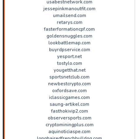
usabestnetwork.com
jessepinkmanoutfit.com
umailsend.com
retarys.com
fasterformationcpf.com
goldensnuggles.com
lookbattlemap.com
buyrdpservice.com
yesport.net
tostylo.com
yougetthat.net
sportsnetclub.com
newbestcrypto.com
oxfordsave.com
iclassicgames.com
saung-artikel.com
fasthokivip2.com
observersports.com
cryptominingplus.com
aquinoticiaspe.com
longhairedfrenchbulldog.com