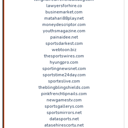
lawyersforhire.co
businemarket.com
matahari88play.net
moneydescriptor.com
youthsmagazine.com
painaidee.net
sportsdarkest.com
webtoon.biz
thesportswires.com
hyungpro.com
sportingnewsnet.com
sportstime24day.com
sporteslive.com
theblingblingshields.com
pinkfrenchtipnails.com
newgamestv.com
sportsgallerys.com
sportsmirrors.net
datasports.net
atasehirescortu.net