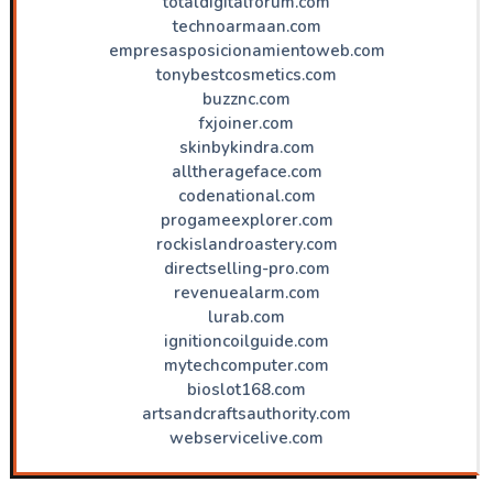
totaldigitalforum.com
technoarmaan.com
empresasposicionamientoweb.com
tonybestcosmetics.com
buzznc.com
fxjoiner.com
skinbykindra.com
alltherageface.com
codenational.com
progameexplorer.com
rockislandroastery.com
directselling-pro.com
revenuealarm.com
lurab.com
ignitioncoilguide.com
mytechcomputer.com
bioslot168.com
artsandcraftsauthority.com
webservicelive.com