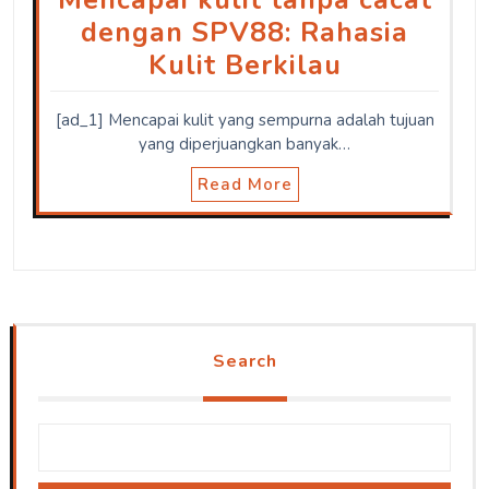
dengan SPV88: Rahasia
Kulit Berkilau
[ad_1] Mencapai kulit yang sempurna adalah tujuan
yang diperjuangkan banyak…
Read More
Search