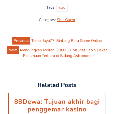
Tags:
slot
Category:
Slot Gacor
Post
Previous:
Temui Jaya77: Bintang Baru Game Online
navigation
Next:
Mengungkap Misteri GBO338: Melihat Lebih Dekat
Penemuan Terbaru di Bidang Astronomi
Related Posts
88Dewa: Tujuan akhir bagi
penggemar kasino