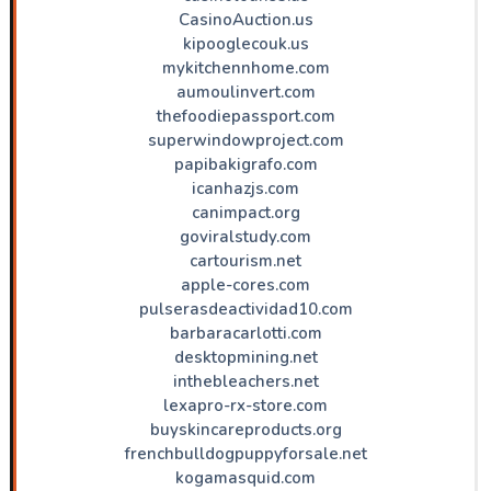
CasinoAuction.us
kipooglecouk.us
mykitchennhome.com
aumoulinvert.com
thefoodiepassport.com
superwindowproject.com
papibakigrafo.com
icanhazjs.com
canimpact.org
goviralstudy.com
cartourism.net
apple-cores.com
pulserasdeactividad10.com
barbaracarlotti.com
desktopmining.net
inthebleachers.net
lexapro-rx-store.com
buyskincareproducts.org
frenchbulldogpuppyforsale.net
kogamasquid.com