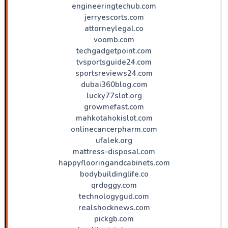
engineeringtechub.com
jerryescorts.com
attorneylegal.co
voomb.com
techgadgetpoint.com
tvsportsguide24.com
sportsreviews24.com
dubai360blog.com
lucky77slot.org
growmefast.com
mahkotahokislot.com
onlinecancerpharm.com
ufalek.org
mattress-disposal.com
happyflooringandcabinets.com
bodybuildinglife.co
qrdoggy.com
technologygud.com
realshocknews.com
pickgb.com