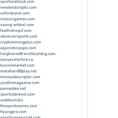
sportsnetclub.com
newbestcrypto.com
oxfordsave.com
iclassicgames.com
saung-artikel.com
fasthokivip2.com
observersports.com
cryptominingplus.com
aquinoticiaspe.com
longhairedfrenchbulldog.com
lawyersforhire.co
businemarket.com
matahari88play.net
moneydescriptor.com
youthsmagazine.com
painaidee.net
sportsdarkest.com
webtoon.biz
thesportswires.com
hyungpro.com
sportingnewsnet.com