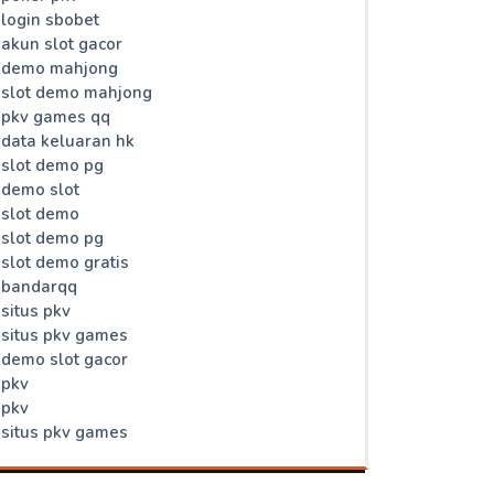
login sbobet
akun slot gacor
demo mahjong
slot demo mahjong
pkv games qq
data keluaran hk
slot demo pg
demo slot
slot demo
slot demo pg
slot demo gratis
bandarqq
situs pkv
situs pkv games
demo slot gacor
pkv
pkv
situs pkv games