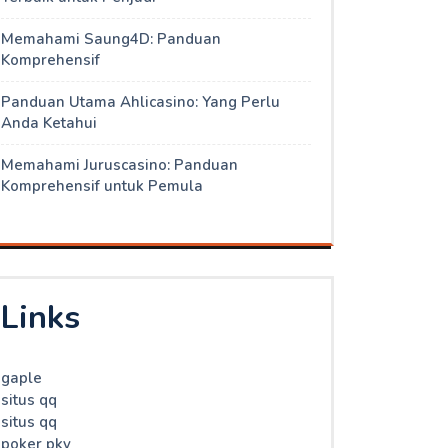
Memahami Saung4D: Panduan
Komprehensif
Panduan Utama Ahlicasino: Yang Perlu
Anda Ketahui
Memahami Juruscasino: Panduan
Komprehensif untuk Pemula
Links
gaple
situs qq
situs qq
poker pkv