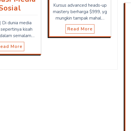
Kursus advanced heads-up
Sosial
mastery berharga $999, yg
mungkin tampak mahal…
] Di dunia media
Read More
, sepertinya kisah
 dalam semalam…
Read More