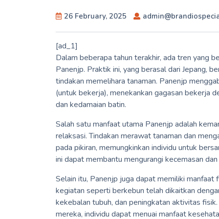
26 February, 2025
admin@brandiospecia
[ad_1]
Dalam beberapa tahun terakhir, ada tren yang b
Panenjp. Praktik ini, yang berasal dari Jepang, 
tindakan memelihara tanaman. Panenjp menggab
(untuk bekerja), menekankan gagasan bekerja 
dan kedamaian batin.
Salah satu manfaat utama Panenjp adalah kema
relaksasi. Tindakan merawat tanaman dan meng
pada pikiran, memungkinkan individu untuk bersan
ini dapat membantu mengurangi kecemasan dan 
Selain itu, Panenjp juga dapat memiliki manfaat 
kegiatan seperti berkebun telah dikaitkan denga
kekebalan tubuh, dan peningkatan aktivitas fis
mereka, individu dapat menuai manfaat kesehata