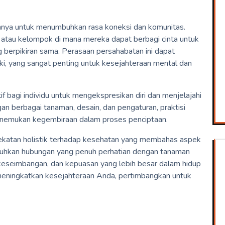
nnya untuk menumbuhkan rasa koneksi dan komunitas.
 atau kelompok di mana mereka dapat berbagi cinta untuk
berpikiran sama. Perasaan persahabatan ini dapat
i, yang sangat penting untuk kesejahteraan mental dan
tif bagi individu untuk mengekspresikan diri dan menjelajahi
an berbagai tanaman, desain, dan pengaturan, praktisi
nemukan kegembiraan dalam proses penciptaan.
katan holistik terhadap kesehatan yang membahas aspek
uhkan hubungan yang penuh perhatian dengan tanaman
 keseimbangan, dan kepuasan yang lebih besar dalam hidup
k meningkatkan kesejahteraan Anda, pertimbangkan untuk