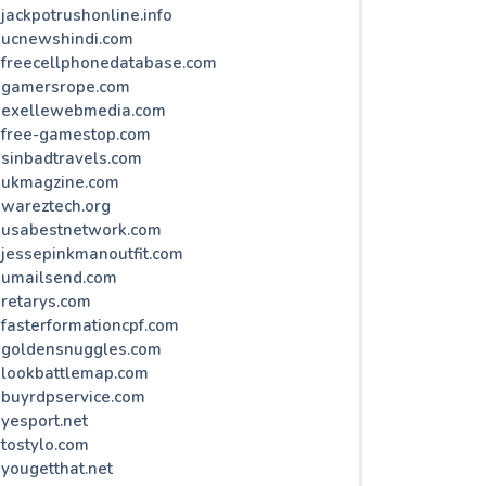
jackpotrushonline.info
ucnewshindi.com
freecellphonedatabase.com
gamersrope.com
exellewebmedia.com
free-gamestop.com
sinbadtravels.com
ukmagzine.com
wareztech.org
usabestnetwork.com
jessepinkmanoutfit.com
umailsend.com
retarys.com
fasterformationcpf.com
goldensnuggles.com
lookbattlemap.com
buyrdpservice.com
yesport.net
tostylo.com
yougetthat.net