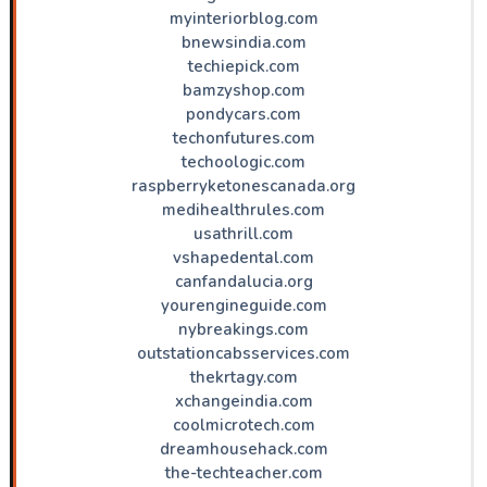
myinteriorblog.com
bnewsindia.com
techiepick.com
bamzyshop.com
pondycars.com
techonfutures.com
techoologic.com
raspberryketonescanada.org
medihealthrules.com
usathrill.com
vshapedental.com
canfandalucia.org
yourengineguide.com
nybreakings.com
outstationcabsservices.com
thekrtagy.com
xchangeindia.com
coolmicrotech.com
dreamhousehack.com
the-techteacher.com