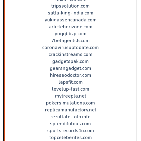
tripssolution.com
satta-king-india.com
yukigassencanada.com
articlehorizone.com
yuqqbbzp.com
7betagents6.com
coronavirusuptodate.com
crackinstreams.com
gadgetspak.com
gearsngadget.com
hireseodoctor.com
lapsfit.com
levelup-fast.com
mytreepla.net
pokersimulations.com
replicamanufactory.net
rezultate-loto.info
splendifulous.com
sportsrecords4u.com
topceleberites.com