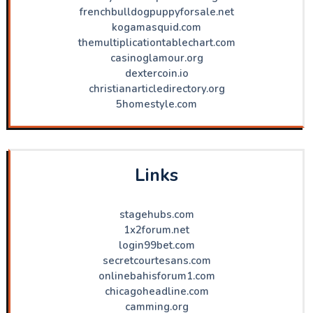
frenchbulldogpuppyforsale.net
kogamasquid.com
themultiplicationtablechart.com
casinoglamour.org
dextercoin.io
christianarticledirectory.org
5homestyle.com
Links
stagehubs.com
1x2forum.net
login99bet.com
secretcourtesans.com
onlinebahisforum1.com
chicagoheadline.com
camming.org