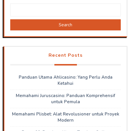
Search
Recent Posts
Panduan Utama Ahlicasino: Yang Perlu Anda
Ketahui
Memahami Juruscasino: Panduan Komprehensif
untuk Pemula
Memahami Plisbet: Alat Revolusioner untuk Proyek
Modern