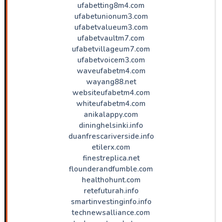
ufabetting8m4.com
ufabetunionum3.com
ufabetvalueum3.com
ufabetvaultm7.com
ufabetvillageum7.com
ufabetvoicem3.com
waveufabetm4.com
wayang88.net
websiteufabetm4.com
whiteufabetm4.com
anikalappy.com
dininghelsinki.info
duanfrescariverside.info
etilerx.com
finestreplica.net
flounderandfumble.com
healthohunt.com
retefuturah.info
smartinvestinginfo.info
technewsalliance.com