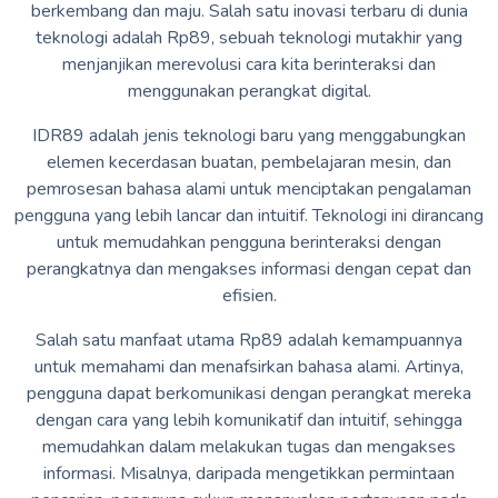
berkembang dan maju. Salah satu inovasi terbaru di dunia
teknologi adalah Rp89, sebuah teknologi mutakhir yang
menjanjikan merevolusi cara kita berinteraksi dan
menggunakan perangkat digital.
IDR89 adalah jenis teknologi baru yang menggabungkan
elemen kecerdasan buatan, pembelajaran mesin, dan
pemrosesan bahasa alami untuk menciptakan pengalaman
pengguna yang lebih lancar dan intuitif. Teknologi ini dirancang
untuk memudahkan pengguna berinteraksi dengan
perangkatnya dan mengakses informasi dengan cepat dan
efisien.
Salah satu manfaat utama Rp89 adalah kemampuannya
untuk memahami dan menafsirkan bahasa alami. Artinya,
pengguna dapat berkomunikasi dengan perangkat mereka
dengan cara yang lebih komunikatif dan intuitif, sehingga
memudahkan dalam melakukan tugas dan mengakses
informasi. Misalnya, daripada mengetikkan permintaan