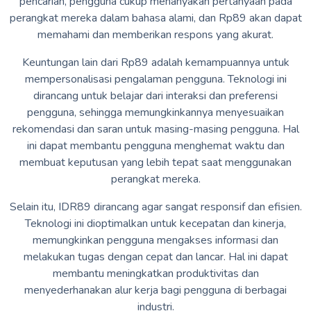
pencarian, pengguna cukup menanyakan pertanyaan pada
perangkat mereka dalam bahasa alami, dan Rp89 akan dapat
memahami dan memberikan respons yang akurat.
Keuntungan lain dari Rp89 adalah kemampuannya untuk
mempersonalisasi pengalaman pengguna. Teknologi ini
dirancang untuk belajar dari interaksi dan preferensi
pengguna, sehingga memungkinkannya menyesuaikan
rekomendasi dan saran untuk masing-masing pengguna. Hal
ini dapat membantu pengguna menghemat waktu dan
membuat keputusan yang lebih tepat saat menggunakan
perangkat mereka.
Selain itu, IDR89 dirancang agar sangat responsif dan efisien.
Teknologi ini dioptimalkan untuk kecepatan dan kinerja,
memungkinkan pengguna mengakses informasi dan
melakukan tugas dengan cepat dan lancar. Hal ini dapat
membantu meningkatkan produktivitas dan
menyederhanakan alur kerja bagi pengguna di berbagai
industri.