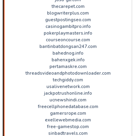
thecarepet.com
blogwriterplus.com
guestpostingseo.com
casinogambitpro.info
pokerplaymasters.info
courseoncourse.com
bantinbatdongsan247.com
bahednog.info
bahenxgek.info
pertamaskre.com
threadsvideoandphotodownloader.com
techgiddy.com
usalivenetwork.com
jackpotrushonline.info
ucnewshindi.com
freecellphonedatabase.com
gamersrope.com
exellewebmedia.com
free-gamestop.com
sinbadtravels.com