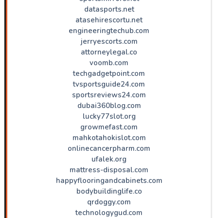
datasports.net
atasehirescortu.net
engineeringtechub.com
jerryescorts.com
attorneylegal.co
voomb.com
techgadgetpoint.com
tvsportsguide24.com
sportsreviews24.com
dubai360blog.com
lucky77slot.org
growmefast.com
mahkotahokislot.com
onlinecancerpharm.com
ufalek.org
mattress-disposal.com
happyflooringandcabinets.com
bodybuildinglife.co
qrdoggy.com
technologygud.com