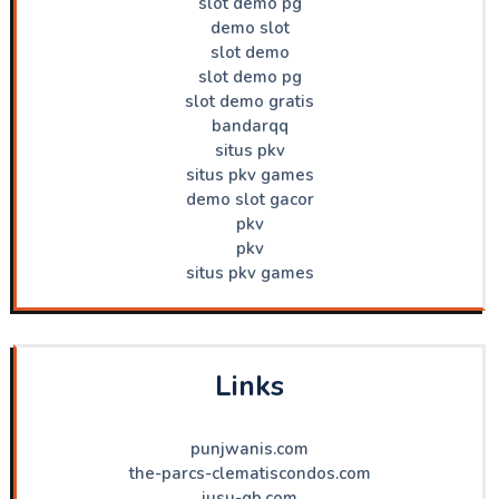
slot demo pg
demo slot
slot demo
slot demo pg
slot demo gratis
bandarqq
situs pkv
situs pkv games
demo slot gacor
pkv
pkv
situs pkv games
Links
punjwanis.com
the-parcs-clematiscondos.com
jusu-gb.com