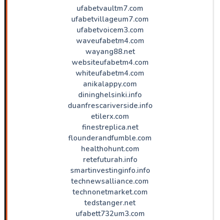
ufabetvaultm7.com
ufabetvillageum7.com
ufabetvoicem3.com
waveufabetm4.com
wayang88.net
websiteufabetm4.com
whiteufabetm4.com
anikalappy.com
dininghelsinki.info
duanfrescariverside.info
etilerx.com
finestreplica.net
flounderandfumble.com
healthohunt.com
retefuturah.info
smartinvestinginfo.info
technewsalliance.com
technonetmarket.com
tedstanger.net
ufabett732um3.com