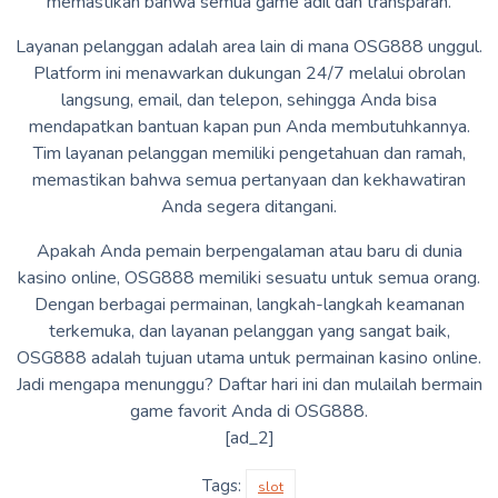
memastikan bahwa semua game adil dan transparan.
Layanan pelanggan adalah area lain di mana OSG888 unggul.
Platform ini menawarkan dukungan 24/7 melalui obrolan
langsung, email, dan telepon, sehingga Anda bisa
mendapatkan bantuan kapan pun Anda membutuhkannya.
Tim layanan pelanggan memiliki pengetahuan dan ramah,
memastikan bahwa semua pertanyaan dan kekhawatiran
Anda segera ditangani.
Apakah Anda pemain berpengalaman atau baru di dunia
kasino online, OSG888 memiliki sesuatu untuk semua orang.
Dengan berbagai permainan, langkah-langkah keamanan
terkemuka, dan layanan pelanggan yang sangat baik,
OSG888 adalah tujuan utama untuk permainan kasino online.
Jadi mengapa menunggu? Daftar hari ini dan mulailah bermain
game favorit Anda di OSG888.
[ad_2]
Tags:
slot