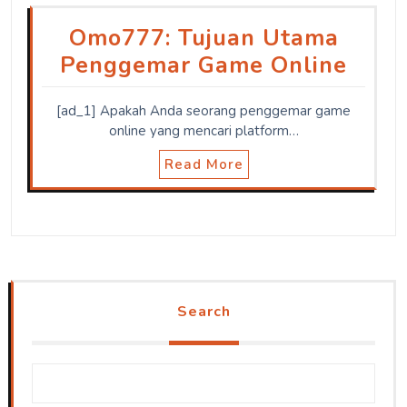
Omo777: Tujuan Utama
Penggemar Game Online
[ad_1] Apakah Anda seorang penggemar game
online yang mencari platform…
Read More
Search