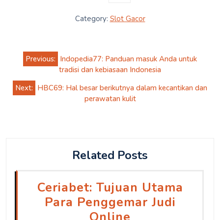
Category:
Slot Gacor
Post
Previous:
Indopedia77: Panduan masuk Anda untuk
navigation
tradisi dan kebiasaan Indonesia
Next:
HBC69: Hal besar berikutnya dalam kecantikan dan
perawatan kulit
Related Posts
Ceriabet: Tujuan Utama
Para Penggemar Judi
Online