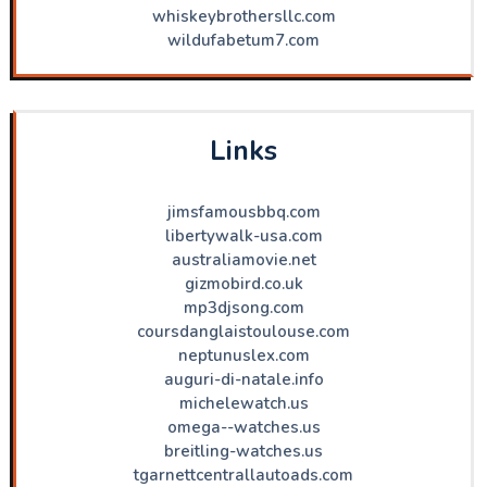
whiskeybrothersllc.com
wildufabetum7.com
Links
jimsfamousbbq.com
libertywalk-usa.com
australiamovie.net
gizmobird.co.uk
mp3djsong.com
coursdanglaistoulouse.com
neptunuslex.com
auguri-di-natale.info
michelewatch.us
omega--watches.us
breitling-watches.us
tgarnettcentrallautoads.com