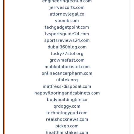
engineeringtechub.com
jerryescorts.com
attorneylegal.co
voomb.com
techgadgetpoint.com
tvsportsguide24.com
sportsreviews24.com
dubai360blog.com
lucky77slot.org
growmefast.com
mahkotahokislot.com
onlinecancerpharm.com
ufalek.org
mattress-disposal.com
happyflooringandcabinets.com
bodybuildinglife.co
qrdoggy.com
technologygud.com
realshocknews.com
pickgb.com
healthmistakes.com