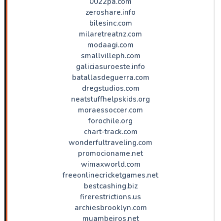
0022pa.com
zeroshare.info
bilesinc.com
milaretreatnz.com
modaagi.com
smallvilleph.com
galiciasuroeste.info
batallasdeguerra.com
dregstudios.com
neatstuffhelpskids.org
moraessoccer.com
forochile.org
chart-track.com
wonderfultraveling.com
promocioname.net
wimaxworld.com
freeonlinecricketgames.net
bestcashing.biz
firerestrictions.us
archiesbrooklyn.com
muambeiros.net