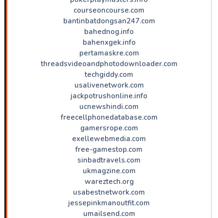
courseoncourse.com
bantinbatdongsan247.com
bahednog.info
bahenxgek.info
pertamaskre.com
threadsvideoandphotodownloader.com
techgiddy.com
usalivenetwork.com
jackpotrushonline.info
ucnewshindi.com
freecellphonedatabase.com
gamersrope.com
exellewebmedia.com
free-gamestop.com
sinbadtravels.com
ukmagzine.com
wareztech.org
usabestnetwork.com
jessepinkmanoutfit.com
umailsend.com