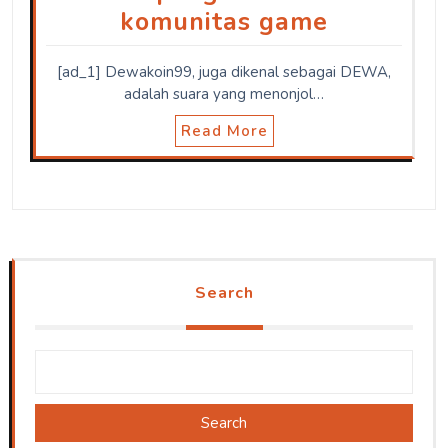
komunitas game
[ad_1] Dewakoin99, juga dikenal sebagai DEWA,
adalah suara yang menonjol…
Read More
Search
Search