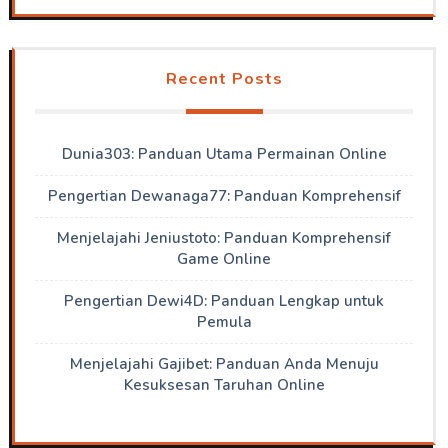
Recent Posts
Dunia303: Panduan Utama Permainan Online
Pengertian Dewanaga77: Panduan Komprehensif
Menjelajahi Jeniustoto: Panduan Komprehensif
Game Online
Pengertian Dewi4D: Panduan Lengkap untuk
Pemula
Menjelajahi Gajibet: Panduan Anda Menuju
Kesuksesan Taruhan Online