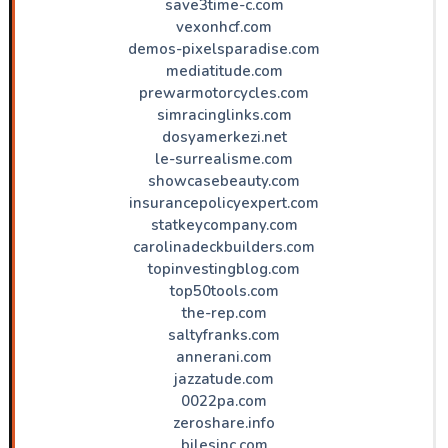
save3time-c.com
vexonhcf.com
demos-pixelsparadise.com
mediatitude.com
prewarmotorcycles.com
simracinglinks.com
dosyamerkezi.net
le-surrealisme.com
showcasebeauty.com
insurancepolicyexpert.com
statkeycompany.com
carolinadeckbuilders.com
topinvestingblog.com
top50tools.com
the-rep.com
saltyfranks.com
annerani.com
jazzatude.com
0022pa.com
zeroshare.info
bilesinc.com