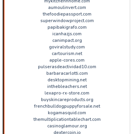
mykitchennhome.com
aumoulinvert.com
thefoodiepassport.com
superwindowproject.com
papibakigrafo.com
icanhazjs.com
canimpact.org
goviralstudy.com
cartourism.net
apple-cores.com
pulserasdeactividad10.com
barbaracarlotti.com
desktopmining.net
inthebleachers.net
lexapro-rx-store.com
buyskincareproducts.org
frenchbulldogpuppyforsale.net
kogamasquid.com
themultiplicationtablechart.com
casinoglamour.org
dextercoin.io