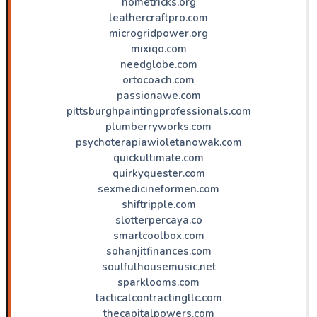
hometricks.org
leathercraftpro.com
microgridpower.org
mixiqo.com
needglobe.com
ortocoach.com
passionawe.com
pittsburghpaintingprofessionals.com
plumberryworks.com
psychoterapiawioletanowak.com
quickultimate.com
quirkyquester.com
sexmedicineformen.com
shiftripple.com
slotterpercaya.co
smartcoolbox.com
sohanjitfinances.com
soulfulhousemusic.net
sparklooms.com
tacticalcontractingllc.com
thecapitalpowers.com