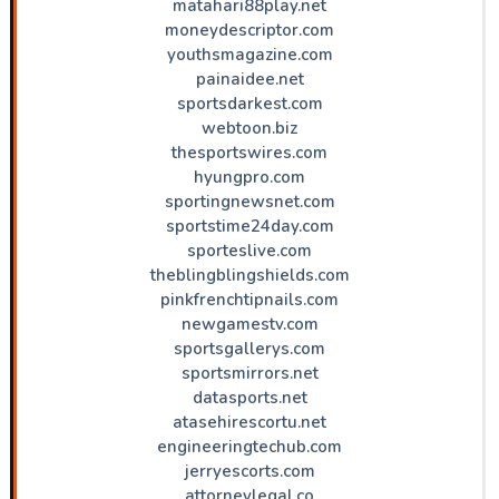
matahari88play.net
moneydescriptor.com
youthsmagazine.com
painaidee.net
sportsdarkest.com
webtoon.biz
thesportswires.com
hyungpro.com
sportingnewsnet.com
sportstime24day.com
sporteslive.com
theblingblingshields.com
pinkfrenchtipnails.com
newgamestv.com
sportsgallerys.com
sportsmirrors.net
datasports.net
atasehirescortu.net
engineeringtechub.com
jerryescorts.com
attorneylegal.co