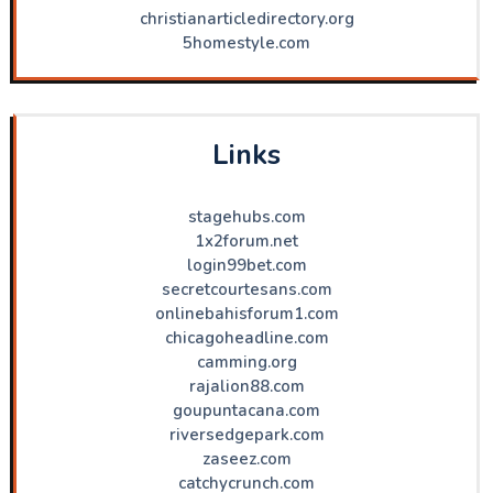
christianarticledirectory.org
5homestyle.com
Links
stagehubs.com
1x2forum.net
login99bet.com
secretcourtesans.com
onlinebahisforum1.com
chicagoheadline.com
camming.org
rajalion88.com
goupuntacana.com
riversedgepark.com
zaseez.com
catchycrunch.com