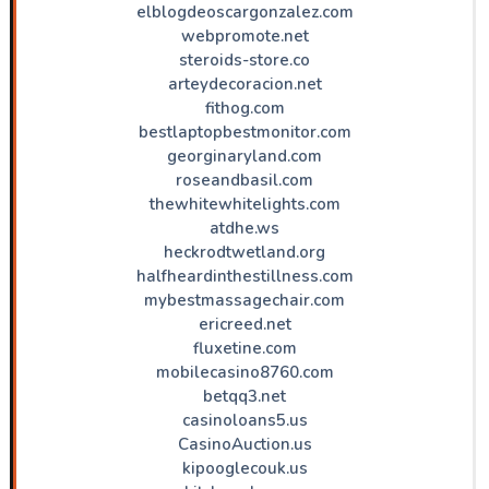
elblogdeoscargonzalez.com
webpromote.net
steroids-store.co
arteydecoracion.net
fithog.com
bestlaptopbestmonitor.com
georginaryland.com
roseandbasil.com
thewhitewhitelights.com
atdhe.ws
heckrodtwetland.org
halfheardinthestillness.com
mybestmassagechair.com
ericreed.net
fluxetine.com
mobilecasino8760.com
betqq3.net
casinoloans5.us
CasinoAuction.us
kipooglecouk.us