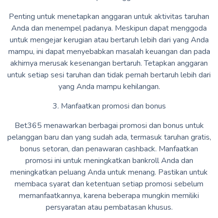
Penting untuk menetapkan anggaran untuk aktivitas taruhan
Anda dan menempel padanya. Meskipun dapat menggoda
untuk mengejar kerugian atau bertaruh lebih dari yang Anda
mampu, ini dapat menyebabkan masalah keuangan dan pada
akhirnya merusak kesenangan bertaruh. Tetapkan anggaran
untuk setiap sesi taruhan dan tidak pernah bertaruh lebih dari
yang Anda mampu kehilangan.
3. Manfaatkan promosi dan bonus
Bet365 menawarkan berbagai promosi dan bonus untuk
pelanggan baru dan yang sudah ada, termasuk taruhan gratis,
bonus setoran, dan penawaran cashback. Manfaatkan
promosi ini untuk meningkatkan bankroll Anda dan
meningkatkan peluang Anda untuk menang. Pastikan untuk
membaca syarat dan ketentuan setiap promosi sebelum
memanfaatkannya, karena beberapa mungkin memiliki
persyaratan atau pembatasan khusus.