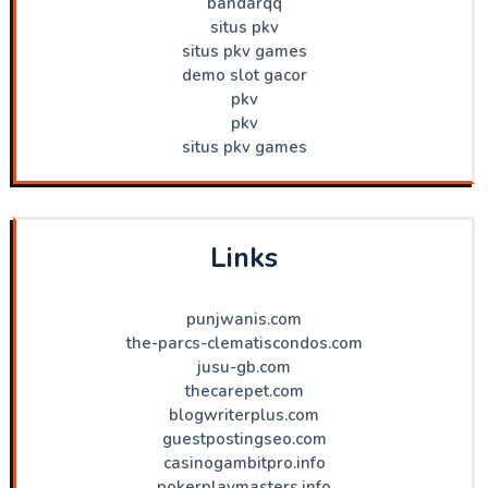
bandarqq
situs pkv
situs pkv games
demo slot gacor
pkv
pkv
situs pkv games
Links
punjwanis.com
the-parcs-clematiscondos.com
jusu-gb.com
thecarepet.com
blogwriterplus.com
guestpostingseo.com
casinogambitpro.info
pokerplaymasters.info