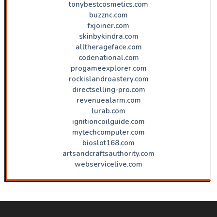
tonybestcosmetics.com
buzznc.com
fxjoiner.com
skinbykindra.com
alltherageface.com
codenational.com
progameexplorer.com
rockislandroastery.com
directselling-pro.com
revenuealarm.com
lurab.com
ignitioncoilguide.com
mytechcomputer.com
bioslot168.com
artsandcraftsauthority.com
webservicelive.com