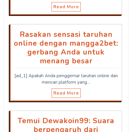
Read More
Rasakan sensasi taruhan
online dengan mangga2bet:
gerbang Anda untuk
menang besar
[ad_1] Apakah Anda penggemar taruhan online dan
mencari platform yang…
Read More
Temui Dewakoin99: Suara
berpengaruh dari