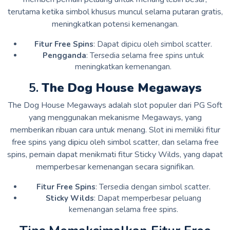
terutama ketika simbol khusus muncul selama putaran gratis,
meningkatkan potensi kemenangan.
Fitur Free Spins
: Dapat dipicu oleh simbol scatter.
Pengganda
: Tersedia selama free spins untuk
meningkatkan kemenangan.
5.
The Dog House Megaways
The Dog House Megaways adalah slot populer dari PG Soft
yang menggunakan mekanisme Megaways, yang
memberikan ribuan cara untuk menang. Slot ini memiliki fitur
free spins yang dipicu oleh simbol scatter, dan selama free
spins, pemain dapat menikmati fitur Sticky Wilds, yang dapat
memperbesar kemenangan secara signifikan.
Fitur Free Spins
: Tersedia dengan simbol scatter.
Sticky Wilds
: Dapat memperbesar peluang
kemenangan selama free spins.