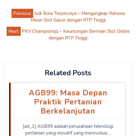
Post
Previous:
Judi Bola Terpercaya – Mengungkap Rahasia
navigation
Mesin Slot Gacor dengan RTP Tinggi
Next:
PKV Championqq – Keuntungan Bermain Slot Online
dengan RTP Tinggi
Related Posts
AGB99: Masa Depan
Praktik Pertanian
Berkelanjutan
[ad_1] AGB99 adalah perusahaan teknologi
pertanian yang inovatif yang merevolusi…