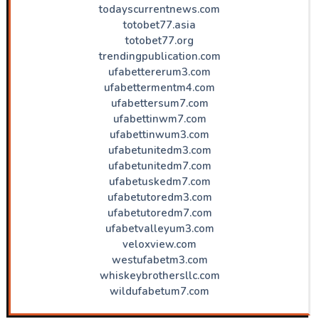
todayscurrentnews.com
totobet77.asia
totobet77.org
trendingpublication.com
ufabettererum3.com
ufabettermentm4.com
ufabettersum7.com
ufabettinwm7.com
ufabettinwum3.com
ufabetunitedm3.com
ufabetunitedm7.com
ufabetuskedm7.com
ufabetutoredm3.com
ufabetutoredm7.com
ufabetvalleyum3.com
veloxview.com
westufabetm3.com
whiskeybrothersllc.com
wildufabetum7.com