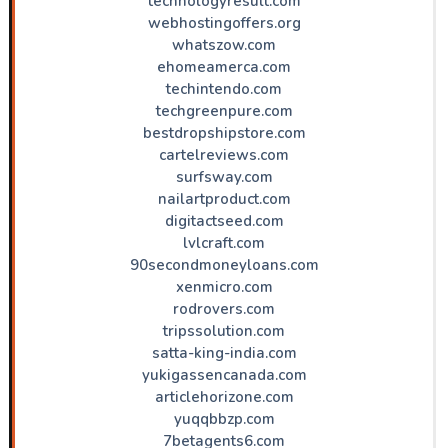
technologyresult.com
webhostingoffers.org
whatszow.com
ehomeamerca.com
techintendo.com
techgreenpure.com
bestdropshipstore.com
cartelreviews.com
surfsway.com
nailartproduct.com
digitactseed.com
lvlcraft.com
90secondmoneyloans.com
xenmicro.com
rodrovers.com
tripssolution.com
satta-king-india.com
yukigassencanada.com
articlehorizone.com
yuqqbbzp.com
7betagents6.com