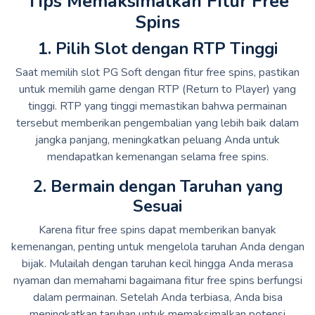
Tips Memaksimalkan Fitur Free
Spins
1. Pilih Slot dengan RTP Tinggi
Saat memilih slot PG Soft dengan fitur free spins, pastikan
untuk memilih game dengan RTP (Return to Player) yang
tinggi. RTP yang tinggi memastikan bahwa permainan
tersebut memberikan pengembalian yang lebih baik dalam
jangka panjang, meningkatkan peluang Anda untuk
mendapatkan kemenangan selama free spins.
2. Bermain dengan Taruhan yang
Sesuai
Karena fitur free spins dapat memberikan banyak
kemenangan, penting untuk mengelola taruhan Anda dengan
bijak. Mulailah dengan taruhan kecil hingga Anda merasa
nyaman dan memahami bagaimana fitur free spins berfungsi
dalam permainan. Setelah Anda terbiasa, Anda bisa
meningkatkan taruhan untuk memaksimalkan potensi