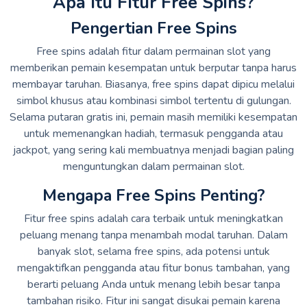
Apa Itu Fitur Free Spins?
Pengertian Free Spins
Free spins adalah fitur dalam permainan slot yang
memberikan pemain kesempatan untuk berputar tanpa harus
membayar taruhan. Biasanya, free spins dapat dipicu melalui
simbol khusus atau kombinasi simbol tertentu di gulungan.
Selama putaran gratis ini, pemain masih memiliki kesempatan
untuk memenangkan hadiah, termasuk pengganda atau
jackpot, yang sering kali membuatnya menjadi bagian paling
menguntungkan dalam permainan slot.
Mengapa Free Spins Penting?
Fitur free spins adalah cara terbaik untuk meningkatkan
peluang menang tanpa menambah modal taruhan. Dalam
banyak slot, selama free spins, ada potensi untuk
mengaktifkan pengganda atau fitur bonus tambahan, yang
berarti peluang Anda untuk menang lebih besar tanpa
tambahan risiko. Fitur ini sangat disukai pemain karena