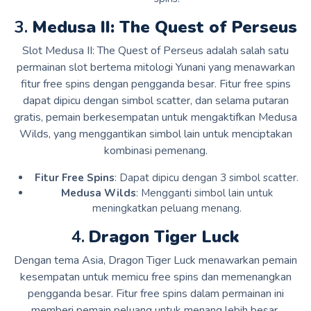
3.
Medusa II: The Quest of Perseus
Slot Medusa II: The Quest of Perseus adalah salah satu
permainan slot bertema mitologi Yunani yang menawarkan
fitur free spins dengan pengganda besar. Fitur free spins
dapat dipicu dengan simbol scatter, dan selama putaran
gratis, pemain berkesempatan untuk mengaktifkan Medusa
Wilds, yang menggantikan simbol lain untuk menciptakan
kombinasi pemenang.
Fitur Free Spins
: Dapat dipicu dengan 3 simbol scatter.
Medusa Wilds
: Mengganti simbol lain untuk
meningkatkan peluang menang.
4.
Dragon Tiger Luck
Dengan tema Asia, Dragon Tiger Luck menawarkan pemain
kesempatan untuk memicu free spins dan memenangkan
pengganda besar. Fitur free spins dalam permainan ini
memberi pemain peluang untuk menang lebih besar,