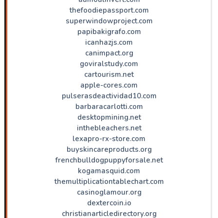
thefoodiepassport.com
superwindowproject.com
papibakigrafo.com
icanhazjs.com
canimpact.org
goviralstudy.com
cartourism.net
apple-cores.com
pulserasdeactividad10.com
barbaracarlotti.com
desktopmining.net
inthebleachers.net
lexapro-rx-store.com
buyskincareproducts.org
frenchbulldogpuppyforsale.net
kogamasquid.com
themultiplicationtablechart.com
casinoglamour.org
dextercoin.io
christianarticledirectory.org