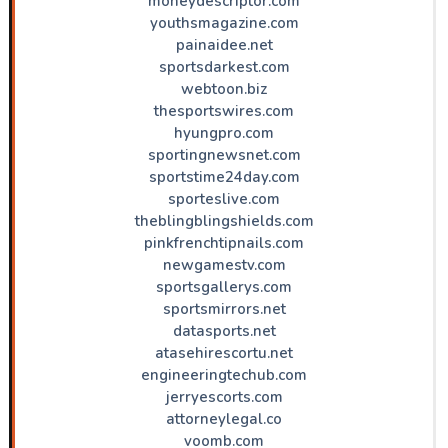
moneydescriptor.com
youthsmagazine.com
painaidee.net
sportsdarkest.com
webtoon.biz
thesportswires.com
hyungpro.com
sportingnewsnet.com
sportstime24day.com
sporteslive.com
theblingblingshields.com
pinkfrenchtipnails.com
newgamestv.com
sportsgallerys.com
sportsmirrors.net
datasports.net
atasehirescortu.net
engineeringtechub.com
jerryescorts.com
attorneylegal.co
voomb.com