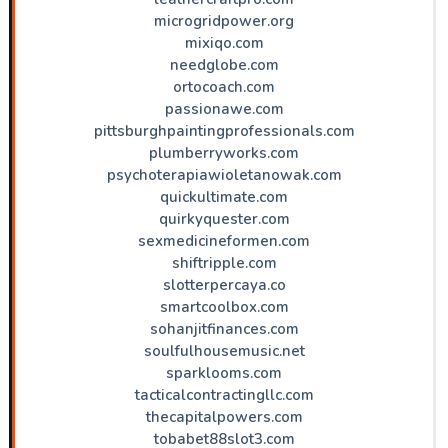
microgridpower.org
mixiqo.com
needglobe.com
ortocoach.com
passionawe.com
pittsburghpaintingprofessionals.com
plumberryworks.com
psychoterapiawioletanowak.com
quickultimate.com
quirkyquester.com
sexmedicineformen.com
shiftripple.com
slotterpercaya.co
smartcoolbox.com
sohanjitfinances.com
soulfulhousemusic.net
sparklooms.com
tacticalcontractingllc.com
thecapitalpowers.com
tobabet88slot3.com