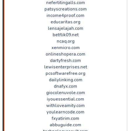
nefertitingalls.com
patsyscreations.com
income4proof.com
educaritas.org
lensajelajah.com
betflik09.net
ncaq.org
xenmicro.com
onlineshopera.com
dartyfresh.com
lewisenterprises.net
pcsoftwarefree.org
dailylinking.com
dnafyx.com
giocolenuvole.com
iyouessential.com
withloveamity.com
youlearncode.com
fxyatirim.com
abbuguide.com