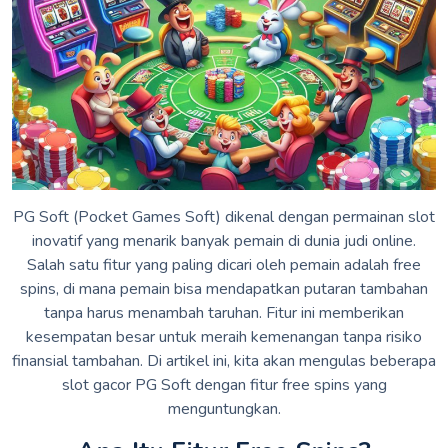
PG Soft (Pocket Games Soft) dikenal dengan permainan slot
inovatif yang menarik banyak pemain di dunia judi online.
Salah satu fitur yang paling dicari oleh pemain adalah free
spins, di mana pemain bisa mendapatkan putaran tambahan
tanpa harus menambah taruhan. Fitur ini memberikan
kesempatan besar untuk meraih kemenangan tanpa risiko
finansial tambahan. Di artikel ini, kita akan mengulas beberapa
slot gacor PG Soft dengan fitur free spins yang
menguntungkan.