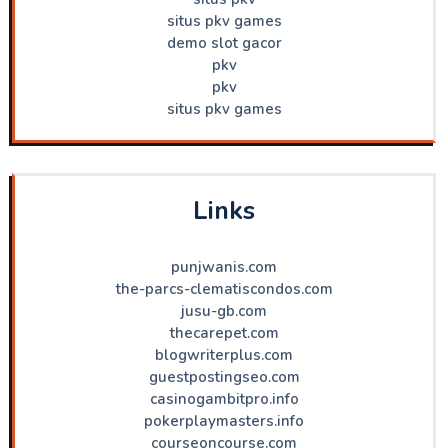
situs pkv games
demo slot gacor
pkv
pkv
situs pkv games
Links
punjwanis.com
the-parcs-clematiscondos.com
jusu-gb.com
thecarepet.com
blogwriterplus.com
guestpostingseo.com
casinogambitpro.info
pokerplaymasters.info
courseoncourse.com