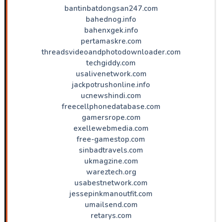
bantinbatdongsan247.com
bahednog.info
bahenxgek.info
pertamaskre.com
threadsvideoandphotodownloader.com
techgiddy.com
usalivenetwork.com
jackpotrushonline.info
ucnewshindi.com
freecellphonedatabase.com
gamersrope.com
exellewebmedia.com
free-gamestop.com
sinbadtravels.com
ukmagzine.com
wareztech.org
usabestnetwork.com
jessepinkmanoutfit.com
umailsend.com
retarys.com