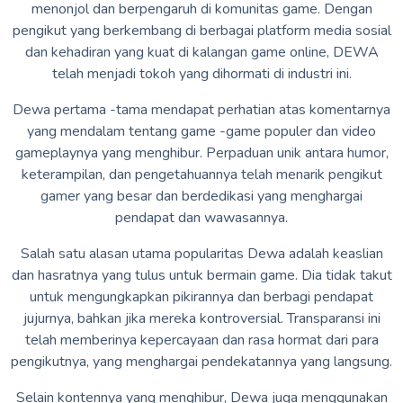
menonjol dan berpengaruh di komunitas game. Dengan
pengikut yang berkembang di berbagai platform media sosial
dan kehadiran yang kuat di kalangan game online, DEWA
telah menjadi tokoh yang dihormati di industri ini.
Dewa pertama -tama mendapat perhatian atas komentarnya
yang mendalam tentang game -game populer dan video
gameplaynya yang menghibur. Perpaduan unik antara humor,
keterampilan, dan pengetahuannya telah menarik pengikut
gamer yang besar dan berdedikasi yang menghargai
pendapat dan wawasannya.
Salah satu alasan utama popularitas Dewa adalah keaslian
dan hasratnya yang tulus untuk bermain game. Dia tidak takut
untuk mengungkapkan pikirannya dan berbagi pendapat
jujurnya, bahkan jika mereka kontroversial. Transparansi ini
telah memberinya kepercayaan dan rasa hormat dari para
pengikutnya, yang menghargai pendekatannya yang langsung.
Selain kontennya yang menghibur, Dewa juga menggunakan