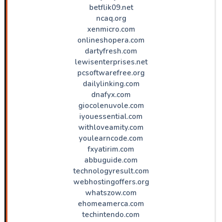
betflik09.net
ncaq.org
xenmicro.com
onlineshopera.com
dartyfresh.com
lewisenterprises.net
pcsoftwarefree.org
dailylinking.com
dnafyx.com
giocolenuvole.com
iyouessential.com
withloveamity.com
youlearncode.com
fxyatirim.com
abbuguide.com
technologyresult.com
webhostingoffers.org
whatszow.com
ehomeamerca.com
techintendo.com