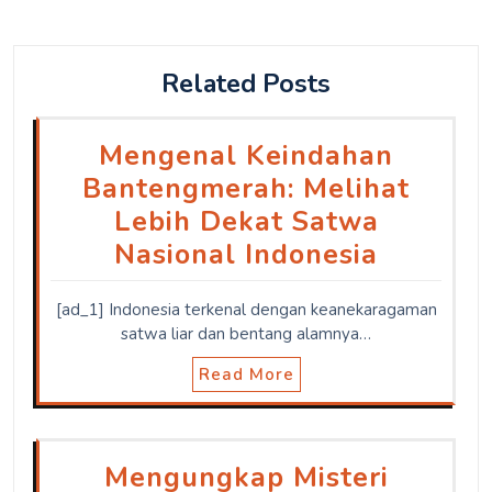
Related Posts
Mengenal Keindahan
Bantengmerah: Melihat
Lebih Dekat Satwa
Nasional Indonesia
[ad_1] Indonesia terkenal dengan keanekaragaman
satwa liar dan bentang alamnya…
Read More
Mengungkap Misteri