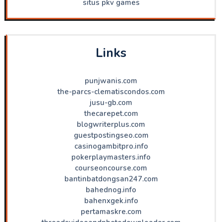
situs pkv games
Links
punjwanis.com
the-parcs-clematiscondos.com
jusu-gb.com
thecarepet.com
blogwriterplus.com
guestpostingseo.com
casinogambitpro.info
pokerplaymasters.info
courseoncourse.com
bantinbatdongsan247.com
bahednog.info
bahenxgek.info
pertamaskre.com