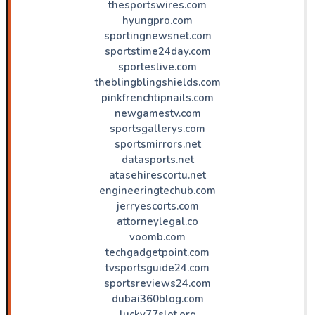
thesportswires.com
hyungpro.com
sportingnewsnet.com
sportstime24day.com
sporteslive.com
theblingblingshields.com
pinkfrenchtipnails.com
newgamestv.com
sportsgallerys.com
sportsmirrors.net
datasports.net
atasehirescortu.net
engineeringtechub.com
jerryescorts.com
attorneylegal.co
voomb.com
techgadgetpoint.com
tvsportsguide24.com
sportsreviews24.com
dubai360blog.com
lucky77slot.org