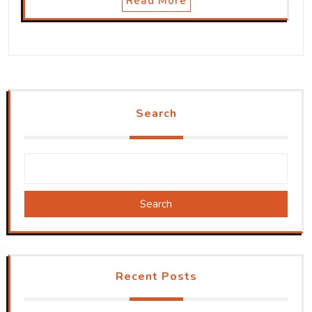
Read More
Search
Search
Recent Posts