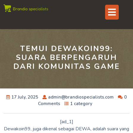
Skip
Op
to
content
But
TEMUI DEWAKOIN99:
SUARA BERPENGARUH
DARI KOMUNITAS GAME
17 July, 2025
admin@brandiospecialists.com
0
Comments
1 category
[ad_1]
Dewakoin99, juga dikenal sebagai DEWA, adalah suara yang