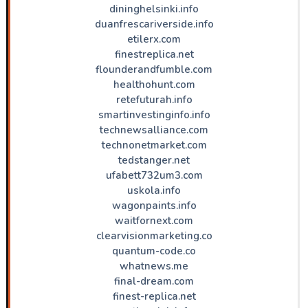
dininghelsinki.info
duanfrescariverside.info
etilerx.com
finestreplica.net
flounderandfumble.com
healthohunt.com
retefuturah.info
smartinvestinginfo.info
technewsalliance.com
technonetmarket.com
tedstanger.net
ufabett732um3.com
uskola.info
wagonpaints.info
waitfornext.com
clearvisionmarketing.co
quantum-code.co
whatnews.me
final-dream.com
finest-replica.net