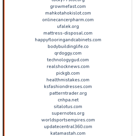
growmefast.com
mahkotahokislot.com
onlinecancerpharm.com
ufalek.org
mattress-disposal.com
happyflooringandcabinets.com
bodybuildinglife.co
qrdoggy.com
technologygud.com
realshocknews.com
pickgb.com
healthmistakes.com
ksfashiondresses.com
patterntrader.org
cnhpa.net
sitalotus.com
supernotes.org
worldsportsempires.com
updatecentral360.com
katamastah.com