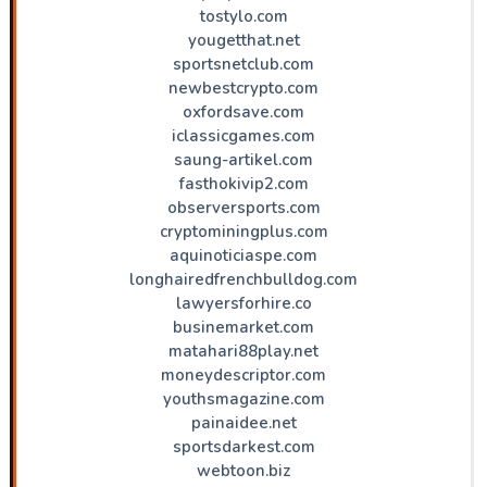
tostylo.com
yougetthat.net
sportsnetclub.com
newbestcrypto.com
oxfordsave.com
iclassicgames.com
saung-artikel.com
fasthokivip2.com
observersports.com
cryptominingplus.com
aquinoticiaspe.com
longhairedfrenchbulldog.com
lawyersforhire.co
businemarket.com
matahari88play.net
moneydescriptor.com
youthsmagazine.com
painaidee.net
sportsdarkest.com
webtoon.biz