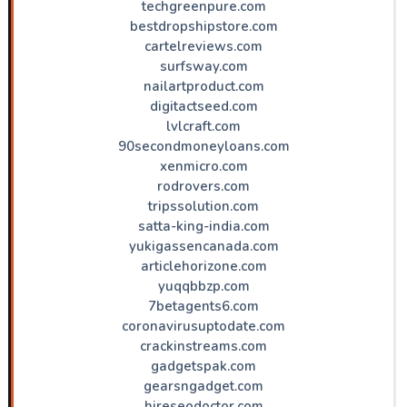
techgreenpure.com
bestdropshipstore.com
cartelreviews.com
surfsway.com
nailartproduct.com
digitactseed.com
lvlcraft.com
90secondmoneyloans.com
xenmicro.com
rodrovers.com
tripssolution.com
satta-king-india.com
yukigassencanada.com
articlehorizone.com
yuqqbbzp.com
7betagents6.com
coronavirusuptodate.com
crackinstreams.com
gadgetspak.com
gearsngadget.com
hireseodoctor.com