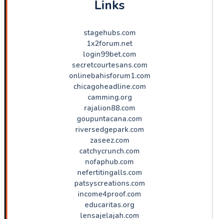
Links
stagehubs.com
1x2forum.net
login99bet.com
secretcourtesans.com
onlinebahisforum1.com
chicagoheadline.com
camming.org
rajalion88.com
goupuntacana.com
riversedgepark.com
zaseez.com
catchycrunch.com
nofaphub.com
nefertitingalls.com
patsyscreations.com
income4proof.com
educaritas.org
lensajelajah.com