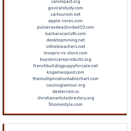
canimpact.org
goviralstudy.com
cartourism.net
apple-cores.com
pulserasdeactividad10.com
barbaracarlotti.com
desktopmining.net
inthebleachers.net
lexapro-rx-store.com
buyskincareproducts.org
frenchbulldogpuppyforsale.net
kogamasquid.com
themultiplicationtablechart.com
casinoglamour.org
dextercoin.io
christianarticledirectory.org
5homestyle.com