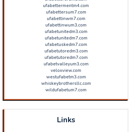
ufabettermentm4.com
ufabettersum7.com
ufabettinwm7.com
ufabettinwum3.com
ufabetunitedm3.com
ufabetunitedm7.com
ufabetuskedm7.com
ufabetutoredm3.com
ufabetutoredm7.com
ufabetvalleyum3.com
veloxview.com
westufabetm3.com
whiskeybrothersllc.com
wildufabetum7.com
Links