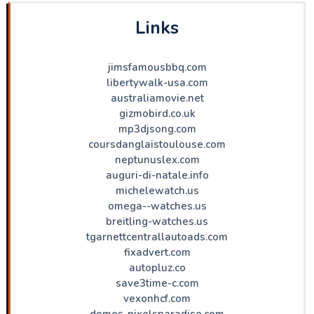
Links
jimsfamousbbq.com
libertywalk-usa.com
australiamovie.net
gizmobird.co.uk
mp3djsong.com
coursdanglaistoulouse.com
neptunuslex.com
auguri-di-natale.info
michelewatch.us
omega--watches.us
breitling-watches.us
tgarnettcentrallautoads.com
fixadvert.com
autopluz.co
save3time-c.com
vexonhcf.com
demos-pixelsparadise.com