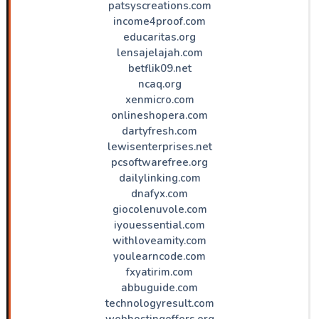
patsyscreations.com
income4proof.com
educaritas.org
lensajelajah.com
betflik09.net
ncaq.org
xenmicro.com
onlineshopera.com
dartyfresh.com
lewisenterprises.net
pcsoftwarefree.org
dailylinking.com
dnafyx.com
giocolenuvole.com
iyouessential.com
withloveamity.com
youlearncode.com
fxyatirim.com
abbuguide.com
technologyresult.com
webhostingoffers.org