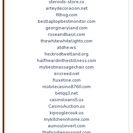
steroids-store.co
arteydecoracion.net
fithog.com
bestlaptopbestmonitor.com
georginaryland.com
roseandbasil.com
thewhitewhitelights.com
atdhe.ws
heckrodtwetland.org
halfheardinthestillness.com
mybestmassagechair.com
ericreed.net
fluxetine.com
mobilecasino8760.com
betqq3.net
casinoloans5.us
CasinoAuction.us
kipooglecouk.us
mykitchennhome.com
aumoulinvert.com
thefoodiepassport.com