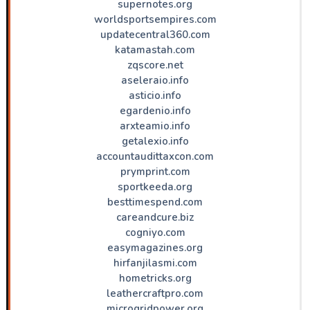
supernotes.org
worldsportsempires.com
updatecentral360.com
katamastah.com
zqscore.net
aseleraio.info
asticio.info
egardenio.info
arxteamio.info
getalexio.info
accountaudittaxcon.com
prymprint.com
sportkeeda.org
besttimespend.com
careandcure.biz
cogniyo.com
easymagazines.org
hirfanjilasmi.com
hometricks.org
leathercraftpro.com
microgridpower.org