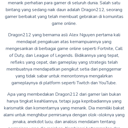
menarik perhatian para gamer di seluruh dunia. Salah satu
bintang yang sedang naik daun adalah Dragon212, seorang
gamer berbakat yang telah membuat gebrakan di komunitas
game online.
Dragon212 yang bernama asli Alex Nguyen pertama kali
mendapat pengakuan atas kemampuannya yang
mengesankan di berbagai game online seperti Fortnite, Call
of Duty, dan League of Legends. Bidikannya yang tepat,
refleks yang cepat, dan gameplay yang strategis telah
membuatnya mendapatkan pengikut setia dari penggemar
yang tidak sabar untuk menontonnya mengalirkan
gameplaynya di platform seperti Twitch dan YouTube.
Apa yang membedakan Dragon212 dari gamer lain bukan
hanya tingkat keahliannya, tetapi juga kepribadiannya yang
karismatik dan komentarnya yang menarik. Dia memiliki bakat
alami untuk menghibur pemirsanya dengan olok-oloknya yang
jenaka, anekdot lucu, dan analisis mendalam tentang