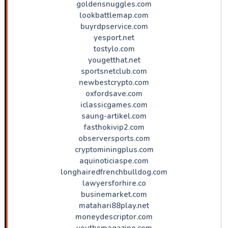
goldensnuggles.com
lookbattlemap.com
buyrdpservice.com
yesport.net
tostylo.com
yougetthat.net
sportsnetclub.com
newbestcrypto.com
oxfordsave.com
iclassicgames.com
saung-artikel.com
fasthokivip2.com
observersports.com
cryptominingplus.com
aquinoticiaspe.com
longhairedfrenchbulldog.com
lawyersforhire.co
businemarket.com
matahari88play.net
moneydescriptor.com
youthsmagazine.com