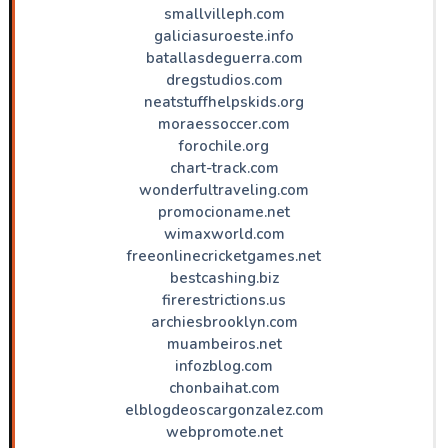
smallvilleph.com
galiciasuroeste.info
batallasdeguerra.com
dregstudios.com
neatstuffhelpskids.org
moraessoccer.com
forochile.org
chart-track.com
wonderfultraveling.com
promocioname.net
wimaxworld.com
freeonlinecricketgames.net
bestcashing.biz
firerestrictions.us
archiesbrooklyn.com
muambeiros.net
infozblog.com
chonbaihat.com
elblogdeoscargonzalez.com
webpromote.net