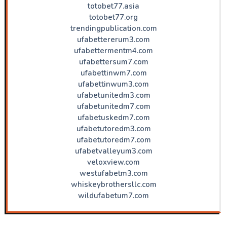
totobet77.asia
totobet77.org
trendingpublication.com
ufabettererum3.com
ufabettermentm4.com
ufabettersum7.com
ufabettinwm7.com
ufabettinwum3.com
ufabetunitedm3.com
ufabetunitedm7.com
ufabetuskedm7.com
ufabetutoredm3.com
ufabetutoredm7.com
ufabetvalleyum3.com
veloxview.com
westufabetm3.com
whiskeybrothersllc.com
wildufabetum7.com