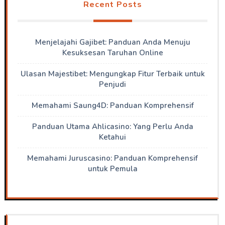
Recent Posts
Menjelajahi Gajibet: Panduan Anda Menuju
Kesuksesan Taruhan Online
Ulasan Majestibet: Mengungkap Fitur Terbaik untuk
Penjudi
Memahami Saung4D: Panduan Komprehensif
Panduan Utama Ahlicasino: Yang Perlu Anda
Ketahui
Memahami Juruscasino: Panduan Komprehensif
untuk Pemula