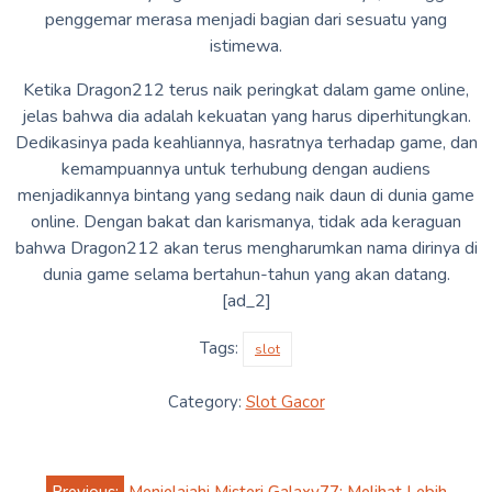
penggemar merasa menjadi bagian dari sesuatu yang
istimewa.
Ketika Dragon212 terus naik peringkat dalam game online,
jelas bahwa dia adalah kekuatan yang harus diperhitungkan.
Dedikasinya pada keahliannya, hasratnya terhadap game, dan
kemampuannya untuk terhubung dengan audiens
menjadikannya bintang yang sedang naik daun di dunia game
online. Dengan bakat dan karismanya, tidak ada keraguan
bahwa Dragon212 akan terus mengharumkan nama dirinya di
dunia game selama bertahun-tahun yang akan datang.
[ad_2]
Tags:
slot
Category:
Slot Gacor
Post
Previous:
Menjelajahi Misteri Galaxy77: Melihat Lebih