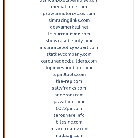
mediatitude.com
prewarmotorcycles.com
simracinglinks.com
dosyamerkezi.net
le-surrealisme.com
showcasebeauty.com
insurancepolicyexpert.com
statkeycompany.com
carolinadeckbuilders.com
topinvestingblog.com
top50tools.com
the-rep.com
saltyfranks.com
annerani.com
jazzatude.com
0022pa.com
zeroshare.info
bilesinc.com
milaretreatnz.com
modaagi.com