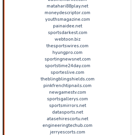
matahari88play.net
moneydescriptor.com
youthsmagazine.com
painaidee.net
sportsdarkest.com
webtoon.biz
thesportswires.com
hyungpro.com
sportingnewsnet.com
sportstime24day.com
sporteslive.com
theblingblingshields.com
pinkfrenchtipnails.com
newgamestv.com
sportsgallerys.com
sportsmirrors.net
datasports.net
atasehirescortu.net
engineeringtechub.com
jerryescorts.com