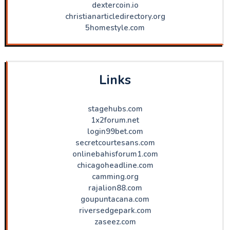
dextercoin.io
christianarticledirectory.org
5homestyle.com
Links
stagehubs.com
1x2forum.net
login99bet.com
secretcourtesans.com
onlinebahisforum1.com
chicagoheadline.com
camming.org
rajalion88.com
goupuntacana.com
riversedgepark.com
zaseez.com