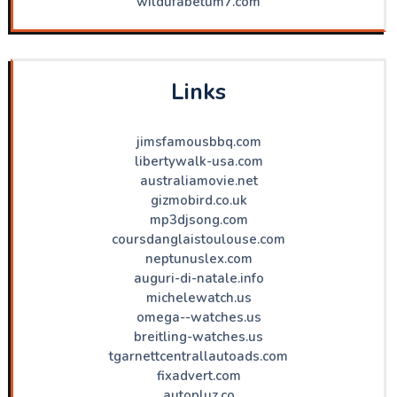
wildufabetum7.com
Links
jimsfamousbbq.com
libertywalk-usa.com
australiamovie.net
gizmobird.co.uk
mp3djsong.com
coursdanglaistoulouse.com
neptunuslex.com
auguri-di-natale.info
michelewatch.us
omega--watches.us
breitling-watches.us
tgarnettcentrallautoads.com
fixadvert.com
autopluz.co