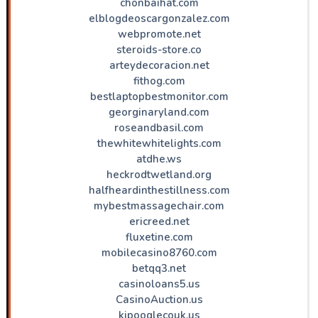
chonbaihat.com
elblogdeoscargonzalez.com
webpromote.net
steroids-store.co
arteydecoracion.net
fithog.com
bestlaptopbestmonitor.com
georginaryland.com
roseandbasil.com
thewhitewhitelights.com
atdhe.ws
heckrodtwetland.org
halfheardinthestillness.com
mybestmassagechair.com
ericreed.net
fluxetine.com
mobilecasino8760.com
betqq3.net
casinoloans5.us
CasinoAuction.us
kipooglecouk.us