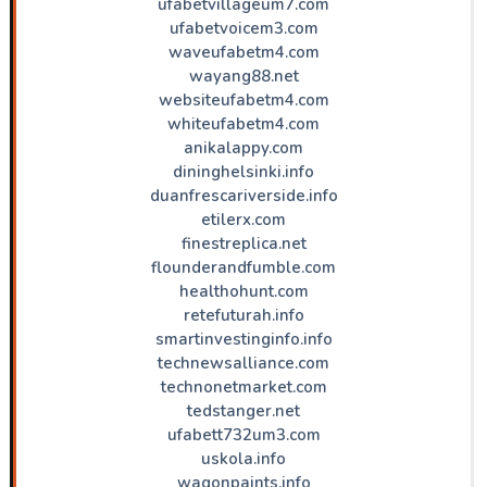
ufabetvillageum7.com
ufabetvoicem3.com
waveufabetm4.com
wayang88.net
websiteufabetm4.com
whiteufabetm4.com
anikalappy.com
dininghelsinki.info
duanfrescariverside.info
etilerx.com
finestreplica.net
flounderandfumble.com
healthohunt.com
retefuturah.info
smartinvestinginfo.info
technewsalliance.com
technonetmarket.com
tedstanger.net
ufabett732um3.com
uskola.info
wagonpaints.info