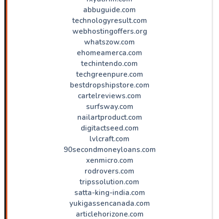
abbuguide.com
technologyresult.com
webhostingoffers.org
whatszow.com
ehomeamerca.com
techintendo.com
techgreenpure.com
bestdropshipstore.com
cartelreviews.com
surfsway.com
nailartproduct.com
digitactseed.com
lvlcraft.com
90secondmoneyloans.com
xenmicro.com
rodrovers.com
tripssolution.com
satta-king-india.com
yukigassencanada.com
articlehorizone.com