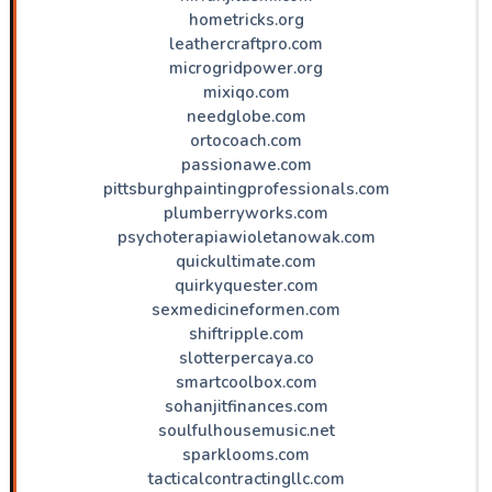
hometricks.org
leathercraftpro.com
microgridpower.org
mixiqo.com
needglobe.com
ortocoach.com
passionawe.com
pittsburghpaintingprofessionals.com
plumberryworks.com
psychoterapiawioletanowak.com
quickultimate.com
quirkyquester.com
sexmedicineformen.com
shiftripple.com
slotterpercaya.co
smartcoolbox.com
sohanjitfinances.com
soulfulhousemusic.net
sparklooms.com
tacticalcontractingllc.com