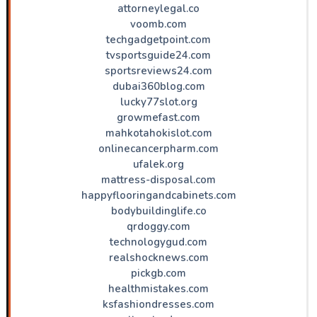
attorneylegal.co
voomb.com
techgadgetpoint.com
tvsportsguide24.com
sportsreviews24.com
dubai360blog.com
lucky77slot.org
growmefast.com
mahkotahokislot.com
onlinecancerpharm.com
ufalek.org
mattress-disposal.com
happyflooringandcabinets.com
bodybuildinglife.co
qrdoggy.com
technologygud.com
realshocknews.com
pickgb.com
healthmistakes.com
ksfashiondresses.com