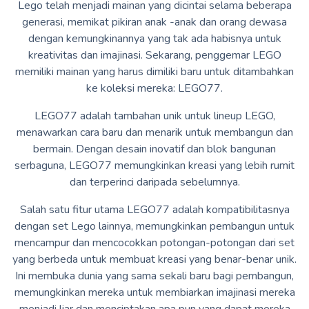
Lego telah menjadi mainan yang dicintai selama beberapa
generasi, memikat pikiran anak -anak dan orang dewasa
dengan kemungkinannya yang tak ada habisnya untuk
kreativitas dan imajinasi. Sekarang, penggemar LEGO
memiliki mainan yang harus dimiliki baru untuk ditambahkan
ke koleksi mereka: LEGO77.
LEGO77 adalah tambahan unik untuk lineup LEGO,
menawarkan cara baru dan menarik untuk membangun dan
bermain. Dengan desain inovatif dan blok bangunan
serbaguna, LEGO77 memungkinkan kreasi yang lebih rumit
dan terperinci daripada sebelumnya.
Salah satu fitur utama LEGO77 adalah kompatibilitasnya
dengan set Lego lainnya, memungkinkan pembangun untuk
mencampur dan mencocokkan potongan-potongan dari set
yang berbeda untuk membuat kreasi yang benar-benar unik.
Ini membuka dunia yang sama sekali baru bagi pembangun,
memungkinkan mereka untuk membiarkan imajinasi mereka
menjadi liar dan menciptakan apa pun yang dapat mereka