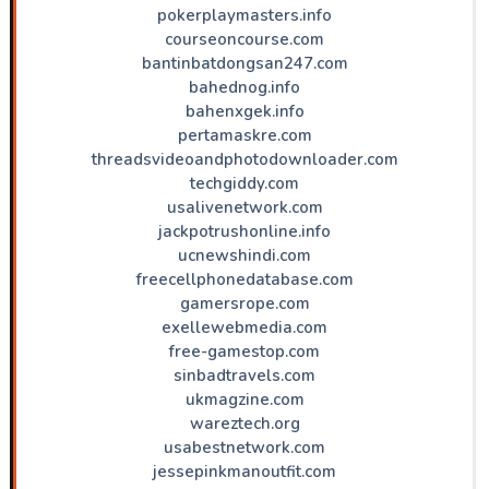
pokerplaymasters.info
courseoncourse.com
bantinbatdongsan247.com
bahednog.info
bahenxgek.info
pertamaskre.com
threadsvideoandphotodownloader.com
techgiddy.com
usalivenetwork.com
jackpotrushonline.info
ucnewshindi.com
freecellphonedatabase.com
gamersrope.com
exellewebmedia.com
free-gamestop.com
sinbadtravels.com
ukmagzine.com
wareztech.org
usabestnetwork.com
jessepinkmanoutfit.com