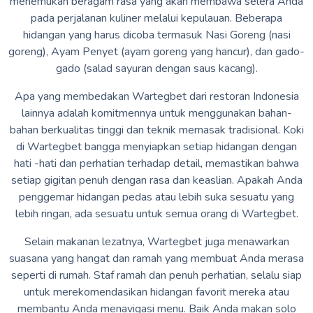
menemukan beragam rasa yang akan membawa selera Anda
pada perjalanan kuliner melalui kepulauan. Beberapa
hidangan yang harus dicoba termasuk Nasi Goreng (nasi
goreng), Ayam Penyet (ayam goreng yang hancur), dan gado-
gado (salad sayuran dengan saus kacang).
Apa yang membedakan Wartegbet dari restoran Indonesia
lainnya adalah komitmennya untuk menggunakan bahan-
bahan berkualitas tinggi dan teknik memasak tradisional. Koki
di Wartegbet bangga menyiapkan setiap hidangan dengan
hati -hati dan perhatian terhadap detail, memastikan bahwa
setiap gigitan penuh dengan rasa dan keaslian. Apakah Anda
penggemar hidangan pedas atau lebih suka sesuatu yang
lebih ringan, ada sesuatu untuk semua orang di Wartegbet.
Selain makanan lezatnya, Wartegbet juga menawarkan
suasana yang hangat dan ramah yang membuat Anda merasa
seperti di rumah. Staf ramah dan penuh perhatian, selalu siap
untuk merekomendasikan hidangan favorit mereka atau
membantu Anda menavigasi menu. Baik Anda makan solo