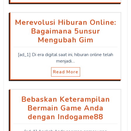
Merevolusi Hiburan Online:
Bagaimana 5unsur
Mengubah Gim
[ad_1] Di era digital saat ini, hiburan online telah
menjadi…
Read More
Bebaskan Keterampilan
Bermain Game Anda
dengan Indogame88