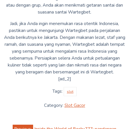
atau dengan grup, Anda akan menikmati getaran santai dan
suasana santai Wartegbet.
Jadi, jika Anda ingin menemukan rasa otentik Indonesia,
pastikan untuk mengunjungi Wartegbet pada perjalanan
Anda berikutnya ke Jakarta. Dengan makanan lezat, staf yang
ramah, dan suasana yang nyaman, Wartegbet adalah tempat
yang sempurna untuk mengalami rasa Indonesia yang
sebenarnya. Persiapkan selera Anda untuk petualangan
kuliner tidak seperti yang lain dan nikmati rasa dari negara
yang beragam dan bersemangat ini di Wartegbet.
[ad_2]
Tags:
slot
Category:
Slot Gacor
Post
Previous:
Inside the World of Bosku777: pandangan