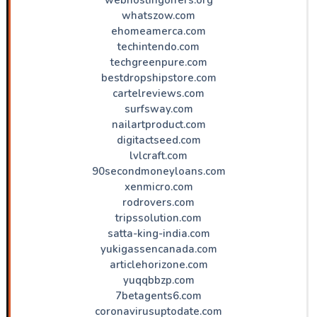
whatszow.com
ehomeamerca.com
techintendo.com
techgreenpure.com
bestdropshipstore.com
cartelreviews.com
surfsway.com
nailartproduct.com
digitactseed.com
lvlcraft.com
90secondmoneyloans.com
xenmicro.com
rodrovers.com
tripssolution.com
satta-king-india.com
yukigassencanada.com
articlehorizone.com
yuqqbbzp.com
7betagents6.com
coronavirusuptodate.com