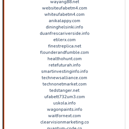
wayang88.net
websiteufabetm4.com
whiteufabetm4.com
anikalappy.com
dininghelsinki.info
duanfrescariverside.info
etilerx.com
finestreplica.net
flounderandfumble.com
healthohunt.com
retefuturah.info
smartinvestinginfo.info
technewsalliance.com
technonetmarket.com
tedstanger.net
ufabett732um3.com
uskola.info
wagonpaints.info
waitfornext.com
clearvisionmarketing.co
quantum-code.co