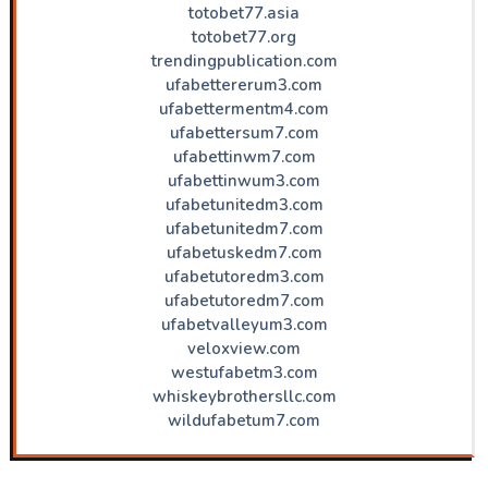
totobet77.asia
totobet77.org
trendingpublication.com
ufabettererum3.com
ufabettermentm4.com
ufabettersum7.com
ufabettinwm7.com
ufabettinwum3.com
ufabetunitedm3.com
ufabetunitedm7.com
ufabetuskedm7.com
ufabetutoredm3.com
ufabetutoredm7.com
ufabetvalleyum3.com
veloxview.com
westufabetm3.com
whiskeybrothersllc.com
wildufabetum7.com