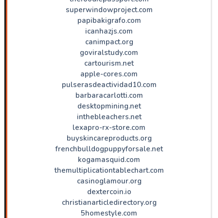
superwindowproject.com
papibakigrafo.com
icanhazjs.com
canimpact.org
goviralstudy.com
cartourism.net
apple-cores.com
pulserasdeactividad10.com
barbaracarlotti.com
desktopmining.net
inthebleachers.net
lexapro-rx-store.com
buyskincareproducts.org
frenchbulldogpuppyforsale.net
kogamasquid.com
themultiplicationtablechart.com
casinoglamour.org
dextercoin.io
christianarticledirectory.org
5homestyle.com