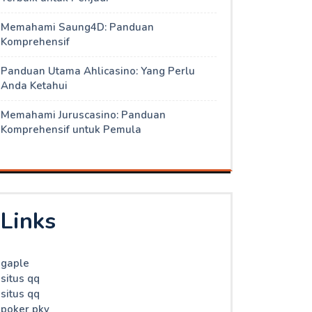
Memahami Saung4D: Panduan
Komprehensif
Panduan Utama Ahlicasino: Yang Perlu
Anda Ketahui
Memahami Juruscasino: Panduan
Komprehensif untuk Pemula
Links
gaple
situs qq
situs qq
poker pkv