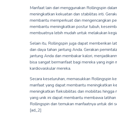
Manfaat lain dari menggunakan Rollingspin dala
meningkatkan kekuatan dan stabilitas inti. Gera
membantu memperkuat dan mengencangkan perut
membantu meningkatkan postur tubuh, keseimba
membuatnya lebih mudah untuk melakukan kegiat
Selain itu, Rollingspin juga dapat memberikan 
dan daya tahan jantung Anda. Gerakan peminta
jantung Anda dan membakar kalori, menjadikannya
bisa sangat bermanfaat bagi mereka yang ingin
kardiovaskular mereka.
Secara keseluruhan, memasukkan Rollingspin ke
manfaat yang dapat membantu meningkatkan kes
meningkatkan fleksibilitas dan mobilitas hingga
yang unik ini dapat membantu membawa latihan 
Rollingspin dan temukan manfaatnya untuk diri se
[ad_2]