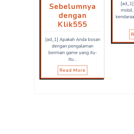
[ad_1]
Sebelumnya
mobil,
dengan
kendara
Klik555
[ad_1] Apakah Anda bosan
dengan pengalaman
bermain game yang itu-
itu…
Read More