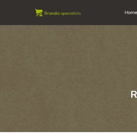
Skip
to
Hom
content