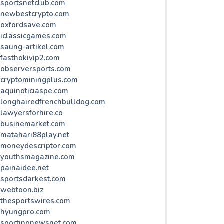
sportsnetclub.com
newbestcrypto.com
oxfordsave.com
iclassicgames.com
saung-artikel.com
fasthokivip2.com
observersports.com
cryptominingplus.com
aquinoticiaspe.com
longhairedfrenchbulldog.com
lawyersforhire.co
businemarket.com
matahari88play.net
moneydescriptor.com
youthsmagazine.com
painaidee.net
sportsdarkest.com
webtoon.biz
thesportswires.com
hyungpro.com
sportingnewsnet.com