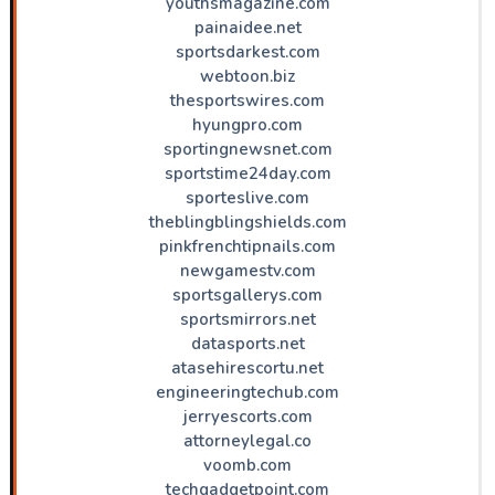
youthsmagazine.com
painaidee.net
sportsdarkest.com
webtoon.biz
thesportswires.com
hyungpro.com
sportingnewsnet.com
sportstime24day.com
sporteslive.com
theblingblingshields.com
pinkfrenchtipnails.com
newgamestv.com
sportsgallerys.com
sportsmirrors.net
datasports.net
atasehirescortu.net
engineeringtechub.com
jerryescorts.com
attorneylegal.co
voomb.com
techgadgetpoint.com