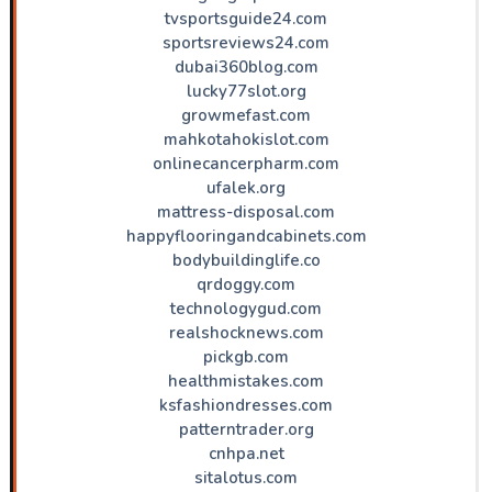
tvsportsguide24.com
sportsreviews24.com
dubai360blog.com
lucky77slot.org
growmefast.com
mahkotahokislot.com
onlinecancerpharm.com
ufalek.org
mattress-disposal.com
happyflooringandcabinets.com
bodybuildinglife.co
qrdoggy.com
technologygud.com
realshocknews.com
pickgb.com
healthmistakes.com
ksfashiondresses.com
patterntrader.org
cnhpa.net
sitalotus.com