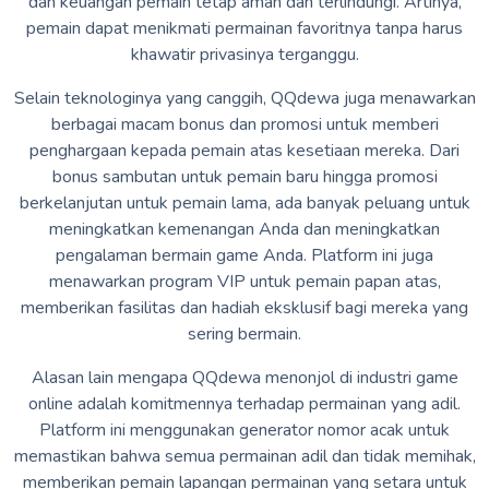
dan keuangan pemain tetap aman dan terlindungi. Artinya,
pemain dapat menikmati permainan favoritnya tanpa harus
khawatir privasinya terganggu.
Selain teknologinya yang canggih, QQdewa juga menawarkan
berbagai macam bonus dan promosi untuk memberi
penghargaan kepada pemain atas kesetiaan mereka. Dari
bonus sambutan untuk pemain baru hingga promosi
berkelanjutan untuk pemain lama, ada banyak peluang untuk
meningkatkan kemenangan Anda dan meningkatkan
pengalaman bermain game Anda. Platform ini juga
menawarkan program VIP untuk pemain papan atas,
memberikan fasilitas dan hadiah eksklusif bagi mereka yang
sering bermain.
Alasan lain mengapa QQdewa menonjol di industri game
online adalah komitmennya terhadap permainan yang adil.
Platform ini menggunakan generator nomor acak untuk
memastikan bahwa semua permainan adil dan tidak memihak,
memberikan pemain lapangan permainan yang setara untuk