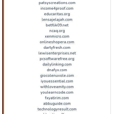
patsyscreations.com
income4proof.com
educaritas.org
lensajelajah.com
betflik09.net
ncaq.org
xenmicro.com
onlineshopera.com
dartyfresh.com
lewisenterprises.net
pcsoftwarefree.org
dailylinking.com
dnafyx.com
giocolenuvole.com
iyouessential.com
withloveamity.com
youlearncode.com
fxyatirim.com
abbuguide.com
technologyresult.com