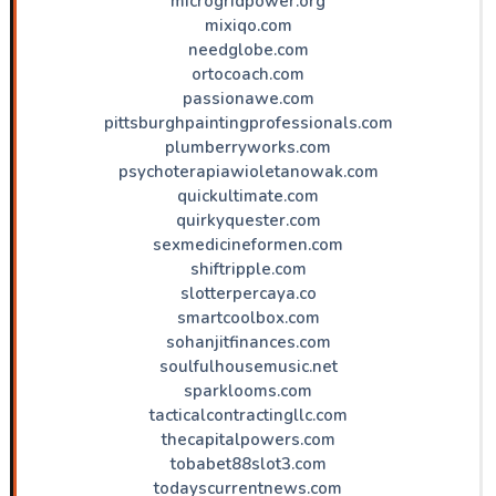
microgridpower.org
mixiqo.com
needglobe.com
ortocoach.com
passionawe.com
pittsburghpaintingprofessionals.com
plumberryworks.com
psychoterapiawioletanowak.com
quickultimate.com
quirkyquester.com
sexmedicineformen.com
shiftripple.com
slotterpercaya.co
smartcoolbox.com
sohanjitfinances.com
soulfulhousemusic.net
sparklooms.com
tacticalcontractingllc.com
thecapitalpowers.com
tobabet88slot3.com
todayscurrentnews.com