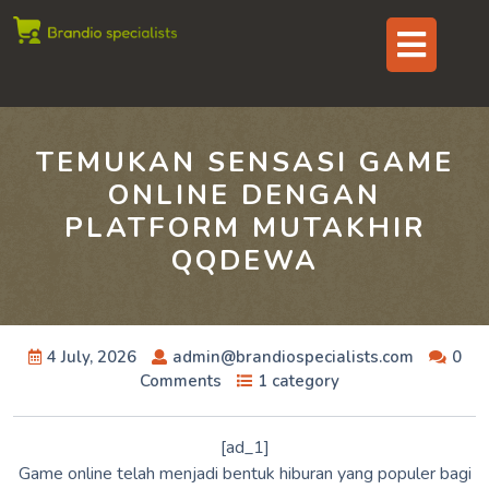
Skip
Op
to
content
But
TEMUKAN SENSASI GAME
ONLINE DENGAN
PLATFORM MUTAKHIR
QQDEWA
4 July, 2026
admin@brandiospecialists.com
0
Comments
1 category
[ad_1]
Game online telah menjadi bentuk hiburan yang populer bagi