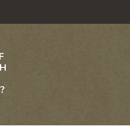
F
AH
?