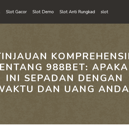
e
Slot Gacor
Slot Demo
Slot Anti Rungkad
slot
TINJAUAN KOMPREHENSI
ENTANG 988BET: APAK
INI SEPADAN DENGAN
WAKTU DAN UANG ANDA