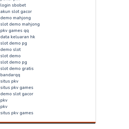
login sbobet
akun slot gacor
demo mahjong
slot demo mahjong
pkv games qq
data keluaran hk
slot demo pg
demo slot
slot demo
slot demo pg
slot demo gratis
bandarqq
situs pkv
situs pkv games
demo slot gacor
pkv
pkv
situs pkv games