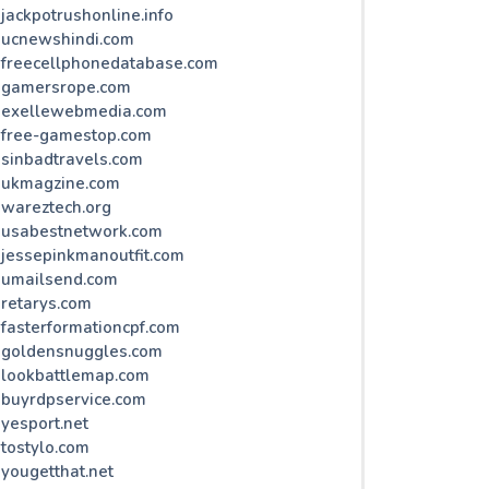
jackpotrushonline.info
ucnewshindi.com
freecellphonedatabase.com
gamersrope.com
exellewebmedia.com
free-gamestop.com
sinbadtravels.com
ukmagzine.com
wareztech.org
usabestnetwork.com
jessepinkmanoutfit.com
umailsend.com
retarys.com
fasterformationcpf.com
goldensnuggles.com
lookbattlemap.com
buyrdpservice.com
yesport.net
tostylo.com
yougetthat.net