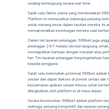
sedang berlangsung secara real-time.
Salah satu faktor utama yang membedakan 988be
Platform ini menawarkan beberapa peluang terba
untuk menang besar dalam taruhan mereka. Ini a
memaksimalkan keuntungan mereka saat bertaru
Dalam hal layanan pelanggan, 988bet juga unggu
pelanggan 24/7 melalui obrolan langsung, emai
mendapatkan bantuan dengan masalah atau perta
hari. Tim layanan pelanggan berpengetahuan lua
kepada pengguna.
Salah satu kelemahan potensial 988bet adalah ku
seluler dan dapat diakses di ponsel cerdas dan
kenyamanan aplikasi seluler khusus untuk bertar
ditingkatkan oleh platform ini di masa depan.
Secara keseluruhan, 988bet adalah platform ta
olahraga, peluang kompetitif, dan layanan pelan