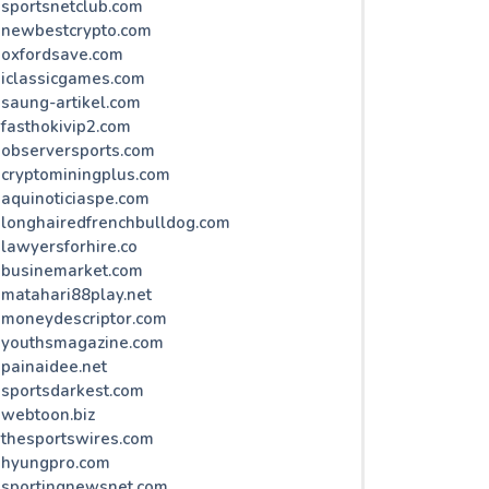
sportsnetclub.com
newbestcrypto.com
oxfordsave.com
iclassicgames.com
saung-artikel.com
fasthokivip2.com
observersports.com
cryptominingplus.com
aquinoticiaspe.com
longhairedfrenchbulldog.com
lawyersforhire.co
businemarket.com
matahari88play.net
moneydescriptor.com
youthsmagazine.com
painaidee.net
sportsdarkest.com
webtoon.biz
thesportswires.com
hyungpro.com
sportingnewsnet.com