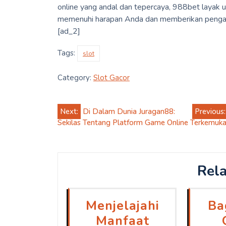
online yang andal dan tepercaya, 988bet layak un
memenuhi harapan Anda dan memberikan pengal
[ad_2]
Tags:
slot
Category:
Slot Gacor
Post
Next:
Di Dalam Dunia Juragan88:
Previous:
Sekilas Tentang Platform Game Online Terkemuk
navigation
Rela
Menjelajahi
Ba
Manfaat