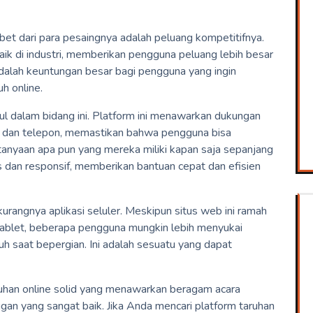
t dari para pesaingnya adalah peluang kompetitifnya.
ik di industri, memberikan pengguna peluang lebih besar
dalah keuntungan besar bagi pengguna yang ingin
h online.
l dalam bidang ini. Platform ini menawarkan dukungan
l, dan telepon, memastikan bahwa pengguna bisa
nyaan apa pun yang mereka miliki kapan saja sepanjang
s dan responsif, memberikan bantuan cepat dan efisien
rangnya aplikasi seluler. Meskipun situs web ini ramah
 tablet, beberapa pengguna mungkin lebih menyukai
uh saat bepergian. Ini adalah sesuatu yang dapat
ruhan online solid yang menawarkan beragam acara
ggan yang sangat baik. Jika Anda mencari platform taruhan