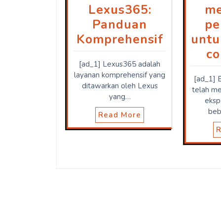
Lexus365:
m
Panduan
pe
Komprehensif
untu
c
[ad_1] Lexus365 adalah
layanan komprehensif yang
[ad_1] 
ditawarkan oleh Lexus
telah m
yang…
eksp
beb
Read More