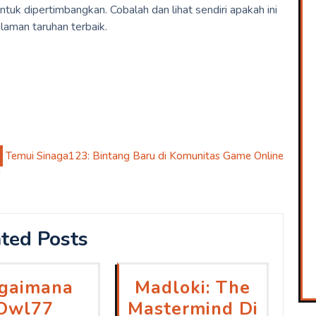
tuk dipertimbangkan. Cobalah dan lihat sendiri apakah ini
aman taruhan terbaik.
Temui Sinaga123: Bintang Baru di Komunitas Game Online
a
ted Posts
gaimana
Madloki: The
Owl77
Mastermind Di