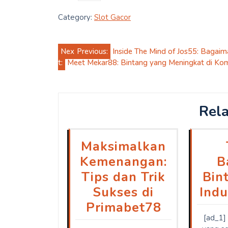
Category:
Slot Gacor
Post
Nex
Previous:
Inside The Mind of Jos55: Bagaim
t:
Meet Mekar88: Bintang yang Meningkat di Ko
navigation
Rela
Maksimalkan
Kemenangan:
B
Tips dan Trik
Bin
Sukses di
Indu
Primabet78
[ad_1]