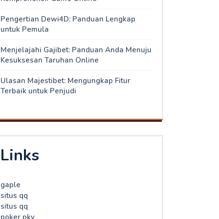
Pengertian Dewi4D: Panduan Lengkap
untuk Pemula
Menjelajahi Gajibet: Panduan Anda Menuju
Kesuksesan Taruhan Online
Ulasan Majestibet: Mengungkap Fitur
Terbaik untuk Penjudi
Links
gaple
situs qq
situs qq
poker pkv