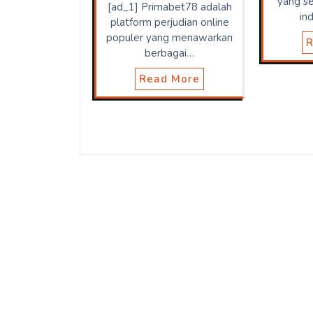
yang se
[ad_1] Primabet78 adalah
in
platform perjudian online
populer yang menawarkan
berbagai…
Read More