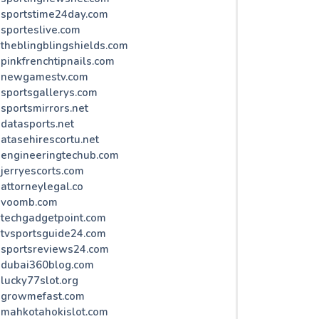
sportstime24day.com
sporteslive.com
theblingblingshields.com
pinkfrenchtipnails.com
newgamestv.com
sportsgallerys.com
sportsmirrors.net
datasports.net
atasehirescortu.net
engineeringtechub.com
jerryescorts.com
attorneylegal.co
voomb.com
techgadgetpoint.com
tvsportsguide24.com
sportsreviews24.com
dubai360blog.com
lucky77slot.org
growmefast.com
mahkotahokislot.com