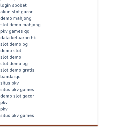
login sbobet
akun slot gacor
demo mahjong
slot demo mahjong
pkv games qq
data keluaran hk
slot demo pg
demo slot
slot demo
slot demo pg
slot demo gratis
bandarqq
situs pkv
situs pkv games
demo slot gacor
pkv
pkv
situs pkv games