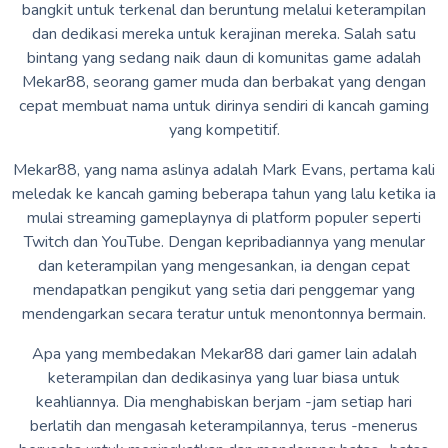
bangkit untuk terkenal dan beruntung melalui keterampilan
dan dedikasi mereka untuk kerajinan mereka. Salah satu
bintang yang sedang naik daun di komunitas game adalah
Mekar88, seorang gamer muda dan berbakat yang dengan
cepat membuat nama untuk dirinya sendiri di kancah gaming
yang kompetitif.
Mekar88, yang nama aslinya adalah Mark Evans, pertama kali
meledak ke kancah gaming beberapa tahun yang lalu ketika ia
mulai streaming gameplaynya di platform populer seperti
Twitch dan YouTube. Dengan kepribadiannya yang menular
dan keterampilan yang mengesankan, ia dengan cepat
mendapatkan pengikut yang setia dari penggemar yang
mendengarkan secara teratur untuk menontonnya bermain.
Apa yang membedakan Mekar88 dari gamer lain adalah
keterampilan dan dedikasinya yang luar biasa untuk
keahliannya. Dia menghabiskan berjam -jam setiap hari
berlatih dan mengasah keterampilannya, terus -menerus