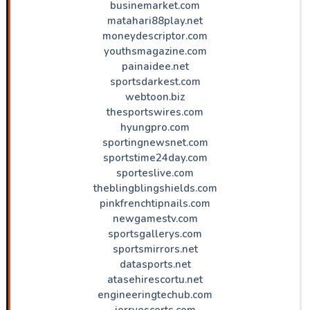
businemarket.com
matahari88play.net
moneydescriptor.com
youthsmagazine.com
painaidee.net
sportsdarkest.com
webtoon.biz
thesportswires.com
hyungpro.com
sportingnewsnet.com
sportstime24day.com
sporteslive.com
theblingblingshields.com
pinkfrenchtipnails.com
newgamestv.com
sportsgallerys.com
sportsmirrors.net
datasports.net
atasehirescortu.net
engineeringtechub.com
jerryescorts.com