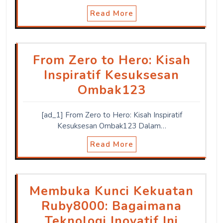
Read More
From Zero to Hero: Kisah
Inspiratif Kesuksesan
Ombak123
[ad_1] From Zero to Hero: Kisah Inspiratif
Kesuksesan Ombak123 Dalam…
Read More
Membuka Kunci Kekuatan
Ruby8000: Bagaimana
Teknologi Inovatif Ini