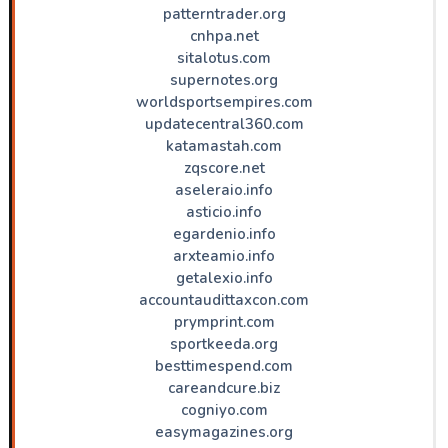
patterntrader.org
cnhpa.net
sitalotus.com
supernotes.org
worldsportsempires.com
updatecentral360.com
katamastah.com
zqscore.net
aseleraio.info
asticio.info
egardenio.info
arxteamio.info
getalexio.info
accountaudittaxcon.com
prymprint.com
sportkeeda.org
besttimespend.com
careandcure.biz
cogniyo.com
easymagazines.org