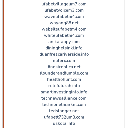
ufabetvillageum7.com
ufabetvoicem3.com
waveufabetm4.com
wayang88.net
websiteufabetm4.com
whiteufabetm4.com
anikalappy.com
dininghelsinki.info
duanfrescariverside.info
etilerx.com
finestreplica.net
flounderandfumble.com
healthohunt.com
retefuturah.info
smartinvestinginfo.info
technewsalliance.com
technonetmarket.com
tedstanger.net
ufabett732um3.com
uskola.info