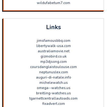
wildufabetum7.com
Links
jimsfamousbbq.com
libertywalk-usa.com
australiamovie.net
gizmobird.co.uk
mp3djsong.com
coursdanglaistoulouse.com
neptunuslex.com
auguri-di-natale.info
michelewatch.us
omega--watches.us
breitling-watches.us
tgarnettcentrallautoads.com
fixadvert.com