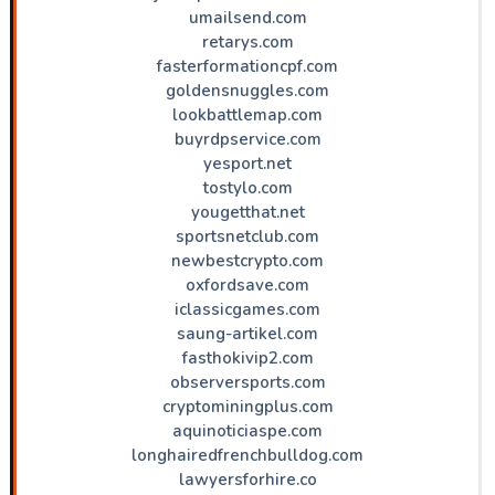
umailsend.com
retarys.com
fasterformationcpf.com
goldensnuggles.com
lookbattlemap.com
buyrdpservice.com
yesport.net
tostylo.com
yougetthat.net
sportsnetclub.com
newbestcrypto.com
oxfordsave.com
iclassicgames.com
saung-artikel.com
fasthokivip2.com
observersports.com
cryptominingplus.com
aquinoticiaspe.com
longhairedfrenchbulldog.com
lawyersforhire.co