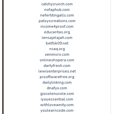
catchycrunch.com
nofaphub.com
nefertitingalls.com
patsyscreations.com
income4proof.com
educaritas.org
lensajelajah.com
betflik09.net
ncaq.org
xenmicro.com
onlineshopera.com
dartyfresh.com
lewisenterprises.net
pcsoftwarefree.org
dailylinking.com
dnafyx.com
giocolenuvole.com
iyouessential.com
withloveamity.com
youlearncode.com