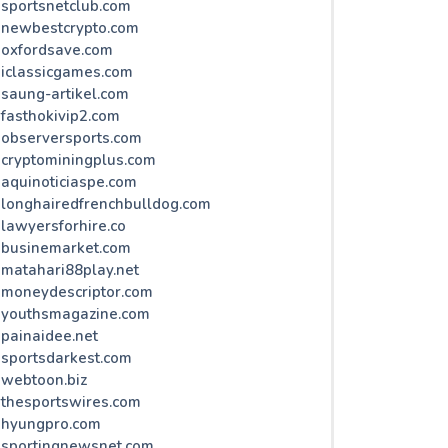
sportsnetclub.com
newbestcrypto.com
oxfordsave.com
iclassicgames.com
saung-artikel.com
fasthokivip2.com
observersports.com
cryptominingplus.com
aquinoticiaspe.com
longhairedfrenchbulldog.com
lawyersforhire.co
businemarket.com
matahari88play.net
moneydescriptor.com
youthsmagazine.com
painaidee.net
sportsdarkest.com
webtoon.biz
thesportswires.com
hyungpro.com
sportingnewsnet.com