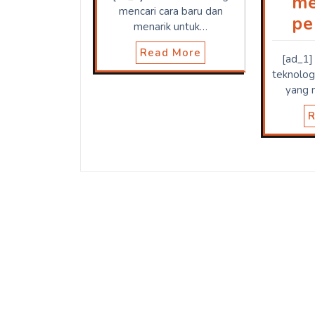
m
mencari cara baru dan
pe
menarik untuk…
Read More
[ad_1]
teknolog
yang 