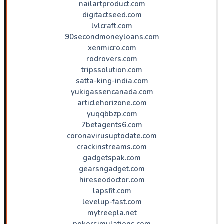
nailartproduct.com
digitactseed.com
lvlcraft.com
90secondmoneyloans.com
xenmicro.com
rodrovers.com
tripssolution.com
satta-king-india.com
yukigassencanada.com
articlehorizone.com
yuqqbbzp.com
7betagents6.com
coronavirusuptodate.com
crackinstreams.com
gadgetspak.com
gearsngadget.com
hireseodoctor.com
lapsfit.com
levelup-fast.com
mytreepla.net
pokersimulations.com