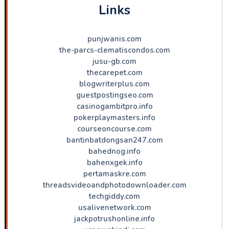
Links
punjwanis.com
the-parcs-clematiscondos.com
jusu-gb.com
thecarepet.com
blogwriterplus.com
guestpostingseo.com
casinogambitpro.info
pokerplaymasters.info
courseoncourse.com
bantinbatdongsan247.com
bahednog.info
bahenxgek.info
pertamaskre.com
threadsvideoandphotodownloader.com
techgiddy.com
usalivenetwork.com
jackpotrushonline.info