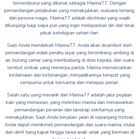
tersembunyi yang dikenal sebagai Marina77. Dengan
pemandangan pelabuhan yang menakjubkan, suasana tenang,
dan pesona magis, Marina77 adalah destinasi yang wajib
dikunjungi bagi siapa pun yang ingin melepaskan diri dari hiruk
pikuk kehidupan sehari-hari.
Saat Anda mendekati Marina77, Anda akan disambut oleh
pemandangan indah perahu layar yang terombang-ambing di
air, burung camar yang membubung di atas kepala, dan suara
lembut ombak yang menerpa pantai. Marina memancarkan
kedamaian dan ketenangan, menjadikannya tempat yang
sempurna untuk bersantai dan melepas penat.
Salah satu yang menarik dari Marina77 adalah jalur pejalan
kaki yang menawan, yang melintasi marina dan menawarkan
pemandangan perairan dan lanskap sekitarnya yang
menakjubkan. Saat Anda berjalan-jalan di sepanjang trotoar,
Anda dapat menikmati pemandangan dan suara marina, mulai
dari derit tiang kapal hingga tawa anak-anak yang bermain di