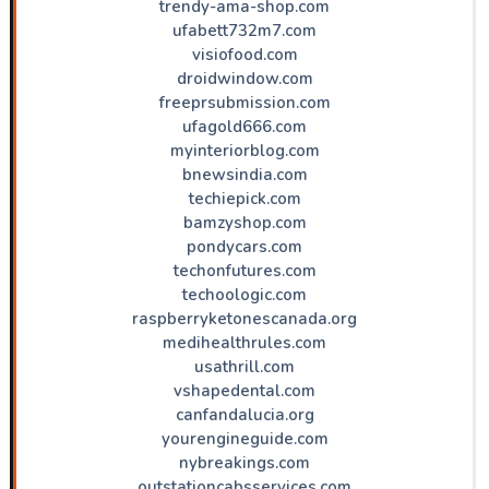
trendy-ama-shop.com
ufabett732m7.com
visiofood.com
droidwindow.com
freeprsubmission.com
ufagold666.com
myinteriorblog.com
bnewsindia.com
techiepick.com
bamzyshop.com
pondycars.com
techonfutures.com
techoologic.com
raspberryketonescanada.org
medihealthrules.com
usathrill.com
vshapedental.com
canfandalucia.org
yourengineguide.com
nybreakings.com
outstationcabsservices.com