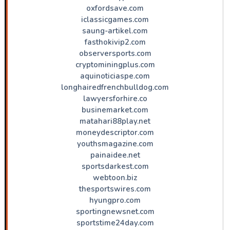
oxfordsave.com
iclassicgames.com
saung-artikel.com
fasthokivip2.com
observersports.com
cryptominingplus.com
aquinoticiaspe.com
longhairedfrenchbulldog.com
lawyersforhire.co
businemarket.com
matahari88play.net
moneydescriptor.com
youthsmagazine.com
painaidee.net
sportsdarkest.com
webtoon.biz
thesportswires.com
hyungpro.com
sportingnewsnet.com
sportstime24day.com