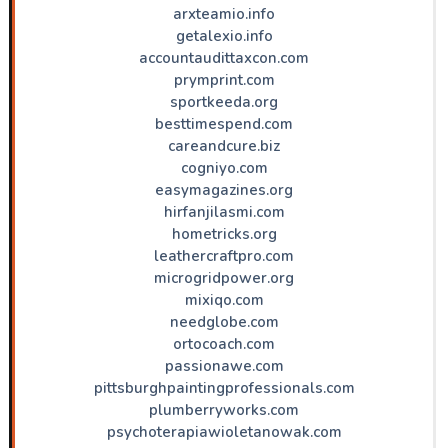
arxteamio.info
getalexio.info
accountaudittaxcon.com
prymprint.com
sportkeeda.org
besttimespend.com
careandcure.biz
cogniyo.com
easymagazines.org
hirfanjilasmi.com
hometricks.org
leathercraftpro.com
microgridpower.org
mixiqo.com
needglobe.com
ortocoach.com
passionawe.com
pittsburghpaintingprofessionals.com
plumberryworks.com
psychoterapiawioletanowak.com