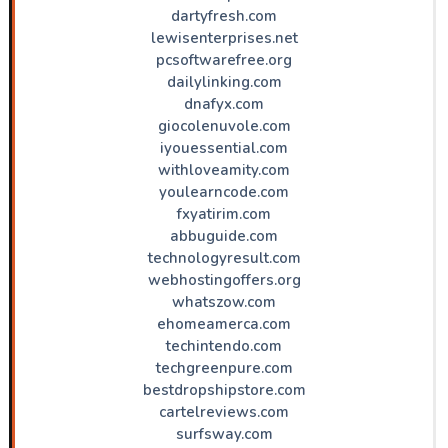
dartyfresh.com
lewisenterprises.net
pcsoftwarefree.org
dailylinking.com
dnafyx.com
giocolenuvole.com
iyouessential.com
withloveamity.com
youlearncode.com
fxyatirim.com
abbuguide.com
technologyresult.com
webhostingoffers.org
whatszow.com
ehomeamerca.com
techintendo.com
techgreenpure.com
bestdropshipstore.com
cartelreviews.com
surfsway.com