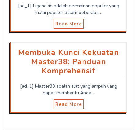
[ad_1] Ligahokie adalah permainan populer yang
mulai populer dalam beberapa…
Read More
Membuka Kunci Kekuatan
Master38: Panduan
Komprehensif
[ad_1] Master38 adalah alat yang ampuh yang
dapat membantu Anda…
Read More