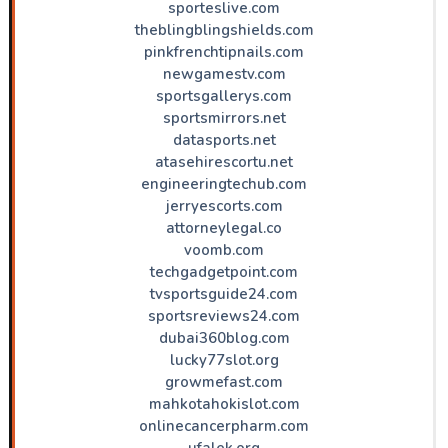
sporteslive.com
theblingblingshields.com
pinkfrenchtipnails.com
newgamestv.com
sportsgallerys.com
sportsmirrors.net
datasports.net
atasehirescortu.net
engineeringtechub.com
jerryescorts.com
attorneylegal.co
voomb.com
techgadgetpoint.com
tvsportsguide24.com
sportsreviews24.com
dubai360blog.com
lucky77slot.org
growmefast.com
mahkotahokislot.com
onlinecancerpharm.com
ufalek.org