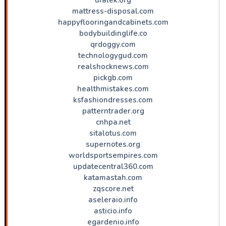
mattress-disposal.com
happyflooringandcabinets.com
bodybuildinglife.co
qrdoggy.com
technologygud.com
realshocknews.com
pickgb.com
healthmistakes.com
ksfashiondresses.com
patterntrader.org
cnhpa.net
sitalotus.com
supernotes.org
worldsportsempires.com
updatecentral360.com
katamastah.com
zqscore.net
aseleraio.info
asticio.info
egardenio.info