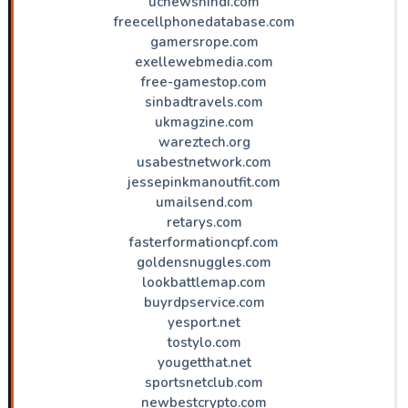
ucnewshindi.com
freecellphonedatabase.com
gamersrope.com
exellewebmedia.com
free-gamestop.com
sinbadtravels.com
ukmagzine.com
wareztech.org
usabestnetwork.com
jessepinkmanoutfit.com
umailsend.com
retarys.com
fasterformationcpf.com
goldensnuggles.com
lookbattlemap.com
buyrdpservice.com
yesport.net
tostylo.com
yougetthat.net
sportsnetclub.com
newbestcrypto.com