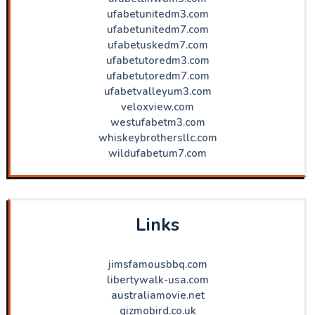
ufabetunitedm3.com
ufabetunitedm7.com
ufabetuskedm7.com
ufabetutoredm3.com
ufabetutoredm7.com
ufabetvalleyum3.com
veloxview.com
westufabetm3.com
whiskeybrothersllc.com
wildufabetum7.com
Links
jimsfamousbbq.com
libertywalk-usa.com
australiamovie.net
gizmobird.co.uk