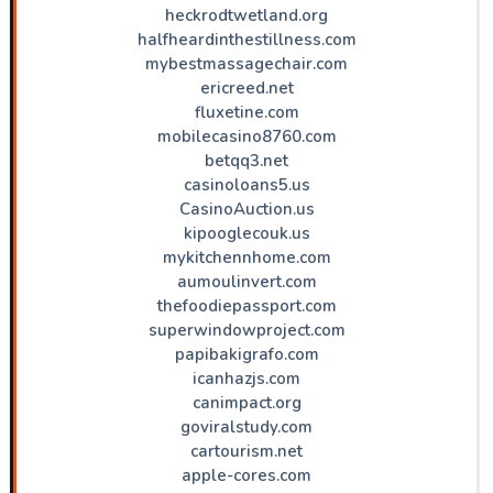
heckrodtwetland.org
halfheardinthestillness.com
mybestmassagechair.com
ericreed.net
fluxetine.com
mobilecasino8760.com
betqq3.net
casinoloans5.us
CasinoAuction.us
kipooglecouk.us
mykitchennhome.com
aumoulinvert.com
thefoodiepassport.com
superwindowproject.com
papibakigrafo.com
icanhazjs.com
canimpact.org
goviralstudy.com
cartourism.net
apple-cores.com