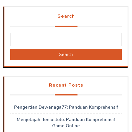
Search
Search
Recent Posts
Pengertian Dewanaga77: Panduan Komprehensif
Menjelajahi Jeniustoto: Panduan Komprehensif
Game Online