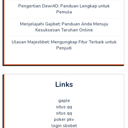
Pengertian Dewi4D: Panduan Lengkap untuk
Pemula
Menjelajahi Gajibet: Panduan Anda Menuju
Kesuksesan Taruhan Online
Ulasan Majestibet: Mengungkap Fitur Terbaik untuk
Penjudi
Links
gaple
situs qq
situs qq
poker pkv
login sbobet